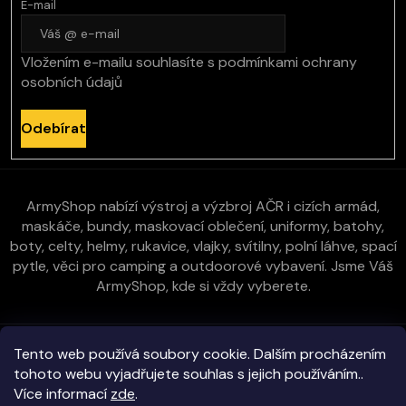
E-mail
Vložením e-mailu souhlasíte s
podmínkami ochrany
osobních údajů
Odebírat
ArmyShop nabízí výstroj a výzbroj AČR i cizích armád,
maskáče, bundy, maskovací oblečení, uniformy, batohy,
boty, celty, helmy, rukavice, vlajky, svítilny, polní láhve, spací
pytle, věci pro camping a outdoorové vybavení. Jsme Váš
ArmyShop, kde si vždy vyberete.
Zákaznická péče
Tento web používá soubory cookie. Dalším procházením
tohoto webu vyjadřujete souhlas s jejich používáním..
Více informací
zde
.
Vše o nákupu