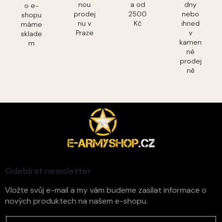
nou
a od
dny
o e-
prodej
2500
nebo
shopu
nu v
Kč
ihned
máme
Praze
v
sklade
kamen
m
né
prodej
ně
Z
á
p
a
t
í
Odebírat newsletter
Vložte svůj e-mail a my vám budeme zasílat informace o
nových produktech na našem e-shopu.