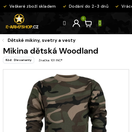
Přejít
Veškeré zboží skladem
Dodání do 2-3 dnů
Vráce
na
obsah
Dětské mikiny, svetry a vesty
Mikina dětská Woodland
Kód:
Dle varianty
Značka:
101 INC®