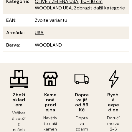
Kategorie
:
OLIVE / ZELENÁ USA
,
110-116 cm
WOODLAND USA
,
Zobrazit další kategorie
EAN
:
Zvolte variantu
Armáda
:
USA
Barva
:
WOODLAND
Zboží
Kame
Dopra
Rychl
sklad
nná
va již
á
em
prod
od 59
expe
ejna
Kč
dice
Vešker
Navštiv
Dopra
Doručí
é zboží
te naší
va
me za
z
kamen
zdarm
2-3
našeh