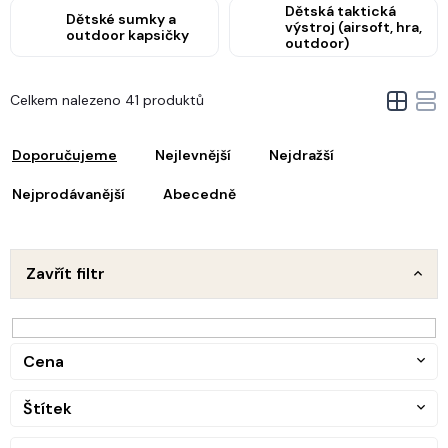
Dětská taktická
Dětské sumky a
výstroj (airsoft, hra,
outdoor kapsičky
outdoor)
V
Celkem nalezeno 41 produktů
ý
Ř
p
a
i
Doporučujeme
Nejlevnější
Nejdražší
z
s
e
Nejprodávanější
Abecedně
p
n
r
o
p
d
Zavřít filtr
u
o
k
d
t
u
ů
Cena
k
t
Štítek
ů