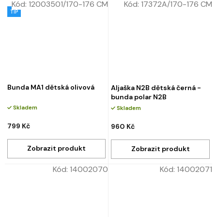
Kód:
12003501/170-176 CM
Kód:
17372A/170-176 CM
TIP
Bunda MA1 dětská olivová
Aljaška N2B dětská černá -
bunda polar N2B
Skladem
Skladem
799 Kč
960 Kč
Kód:
14002070
Kód:
14002071