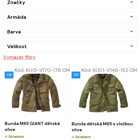
Značky
Armáda
Barva
Velikost
Vymazat filtry
Kód:
6013-1/170-176 CM
Kód:
6001-1/146-152 CM
TIP
TIP
Bunda M65 GIANT dětská
Bunda dětská M65 s vložkou
olive
olive
Skladem
Skladem