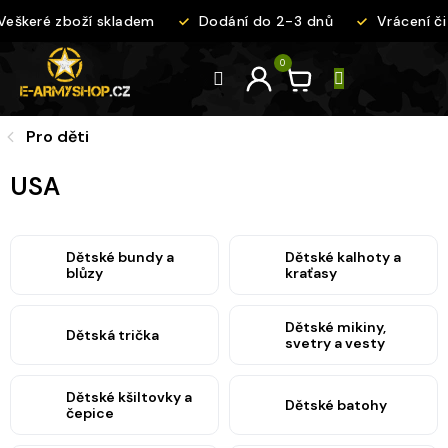
Přejít
eškeré zboží skladem
Dodání do 2-3 dnů
Vrácení či
na
obsah
Pro děti
USA
Dětské bundy a
Dětské kalhoty a
blůzy
kraťasy
Dětské mikiny,
Dětská trička
svetry a vesty
Dětské kšiltovky a
Dětské batohy
čepice