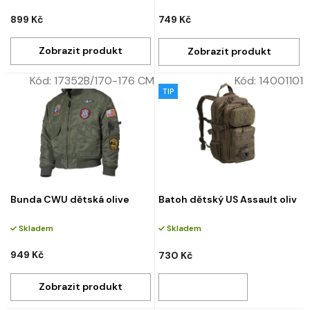
899 Kč
749 Kč
Kód:
17352B/170-176 CM
Kód:
14001101
TIP
Bunda CWU dětská olive
Batoh dětský US Assault oliv
Skladem
Skladem
949 Kč
730 Kč