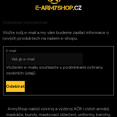
p
u
a
t
í
Odebírat newsletter
Vložte svůj e-mail a my vám budeme zasílat informace o
nových produktech na našem e-shopu.
E-mail
Vložením e-mailu souhlasíte s
podmínkami ochrany
osobních údajů
Odebírat
ArmyShop nabízí výstroj a výzbroj AČR i cizích armád,
maskáče, bundy, maskovací oblečení, uniformy, batohy,