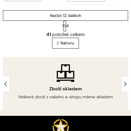
Načíst 12 dalších
S
1
4
t
O
r
41
položek celkem
v
á
l
n
Nahoru
á
k
o
d
v
a
á
c
n
í
í
p
r
v
Zboží skladem
k
Veškeré zboží z našeho e-shopu máme skladem
y
v
ý
p
Z
i
á
s