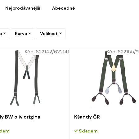
Nejprodávanější
Abecedně
a
Barva
Velikost
Kód:
622142/622141
Kód:
622155/9
y BW oliv.original
Kšandy ČR
adem
Skladem