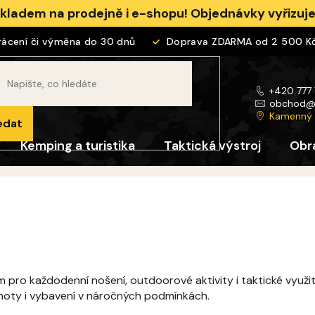
skladem na prodejně i e-shopu! Objednávky vyřizu
ní či výměna do 30 dnů
Doprava ZDARMA od 2 500 Kč
+420 777
obchod
Kamenný
edat
Kemping a turistika
Taktická výstroj
Obr
pro každodenní nošení, outdoorové aktivity i taktické využi
lhoty i vybavení v náročných podmínkách.