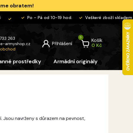
jeme obratem!
Po - Pá od 10-19 hod.
Veškeré zboží skladem
 733 263
Košík
@
e-armyshop.cz
 obchod
anné prostředky
Armádní originály
Pro děti
tí. Jsou navrženy s důrazem na pevnost,