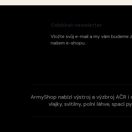
Z
á
p
Odebírat newsletter
a
t
Vložte svůj e-mail a my vám budeme 
í
našem e-shopu.
ArmyShop nabízí výstroj a výzbroj AČR i c
vlajky, svítilny, polní láhve, spa