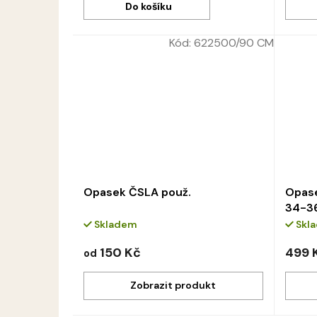
Do košíku
Kód:
622500/90 CM
Opasek ČSLA použ.
Opas
34-3
Skladem
Skl
150 Kč
499 
od