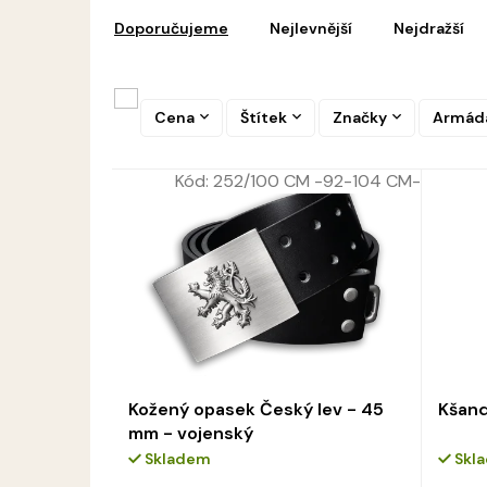
Ř
p
a
i
Doporučujeme
Nejlevnější
Nejdražší
z
s
e
p
n
r
í
Cena
Štítek
Značky
Armád
o
p
d
r
u
Kód:
252/100 CM -92-104 CM-
o
k
d
t
u
ů
k
t
ů
Kožený opasek Český lev - 45
Kšand
mm - vojenský
Skladem
Skl