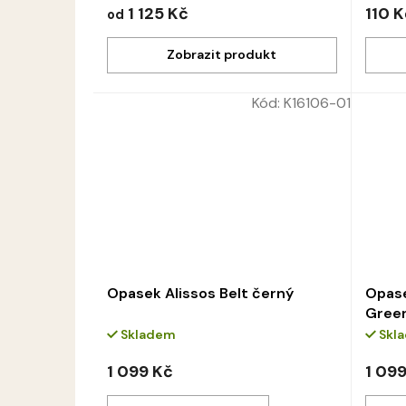
1 125 Kč
110 K
od
Kód:
K16106-01
Opasek Alissos Belt černý
Opase
Gree
Skladem
Skl
1 099 Kč
1 09