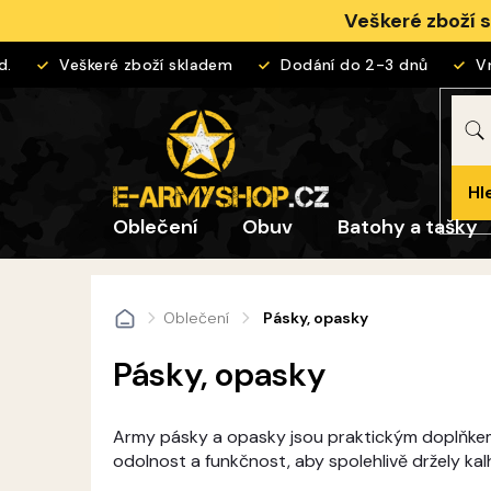
Přejít
Veškeré zboží 
na
obsah
Veškeré zboží skladem
Dodání do 2-3 dnů
Vráce
Hl
Oblečení
Obuv
Batohy a tašky
Oblečení
Pásky, opasky
Domů
Pásky, opasky
Army pásky a opasky jsou praktickým doplňkem 
odolnost a funkčnost, aby spolehlivě držely ka