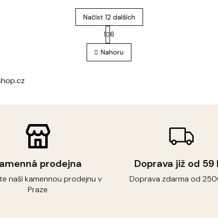
Načíst 12 dalších
S
1
6
O
t
r
v
Nahoru
á
l
n
á
k
d
o
shop.cz
a
v
c
á
í
n
p
í
r
v
k
y
v
amenná prodejna
Doprava již od 59
ý
p
vte naší kamennou prodejnu v
Doprava zdarma od 250
i
Praze
s
u