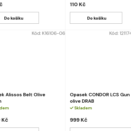
č
110 Kč
Do košíku
Do košíku
Kód:
K16106-06
Kód:
1211
k Alissos Belt Olive
Opasek CONDOR LCS Gun 
n
olive DRAB
adem
Skladem
9 Kč
999 Kč