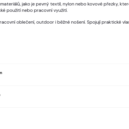
ateriálů, jako je pevný textil, nylon nebo kovové přezky, které
ké použití nebo pracovní využití.
racovní oblečení, outdoor i běžné nošení. Spojují praktické v
m
m