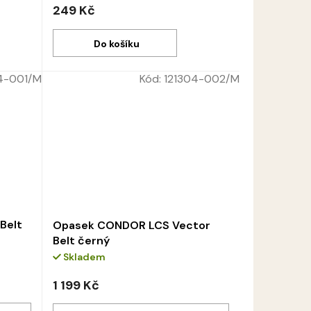
249 Kč
Do košíku
74-001/M
Kód:
121304-002/M
Belt
Opasek CONDOR LCS Vector
Belt černý
Skladem
1 199 Kč