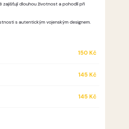
 zajišťují dlouhou životnost a pohodlí při
lastnosti s autentickým vojenským designem.
150 Kč
145 Kč
145 Kč