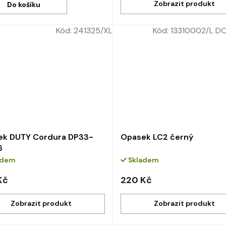
Do košíku
Kód:
241325/XL
Kód:
13310002/L DO
ek DUTY Cordura DP33-
Opasek LC2 černý
6
adem
Skladem
Kč
220 Kč