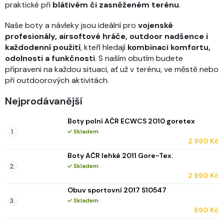
praktické při
blátivém či zasněženém terénu
.
Naše boty a návleky jsou ideální pro
vojenské
profesionály, airsoftové hráče, outdoor nadšence i
každodenní použití
, kteří hledají
kombinaci komfortu,
odolnosti a funkčnosti
. S naším obutím budete
připraveni na každou situaci, ať už v terénu, ve městě nebo
při outdoorových aktivitách.
Nejprodávanější
Boty polní AČR ECWCS 2010 goretex
Skladem
2 990 Kč
Boty AČR lehké 2011 Gore-Tex.
Skladem
2 990 Kč
Obuv sportovní 2017 S10547
Skladem
690 Kč