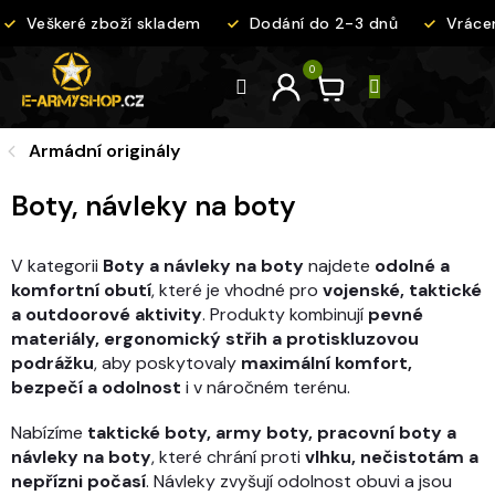
Přejít
Veškeré zboží skladem
Dodání do 2-3 dnů
Vrácení
na
obsah
Armádní originály
Boty, návleky na boty
V kategorii
Boty a návleky na boty
najdete
odolné a
komfortní obutí
, které je vhodné pro
vojenské, taktické
a outdoorové aktivity
. Produkty kombinují
pevné
materiály, ergonomický střih a protiskluzovou
podrážku
, aby poskytovaly
maximální komfort,
bezpečí a odolnost
i v náročném terénu.
Nabízíme
taktické boty, army boty, pracovní boty a
návleky na boty
, které chrání proti
vlhku, nečistotám a
nepřízni počasí
. Návleky zvyšují odolnost obuvi a jsou