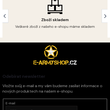
p
r
v
k
Zboží skladem
y
v
Veškeré zboží z našeho e-shopu máme skladem
ý
p
i
s
Z
u
á
p
a
t
í
Odebírat newsletter
Vložte svůj e-mail a my vám budeme zasílat informace o
nových produktech na našem e-shopu.
E-mail