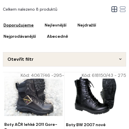
V
Celkem nalezeno 8 produktů
ý
Ř
p
a
i
Doporučujeme
Nejlevnější
Nejdražší
z
s
e
Nejprodávanější
Abecedně
p
n
r
o
p
d
Otevřít filtr
u
o
k
d
Kód:
4067/46 -295-
Kód:
618150/43 - 275
t
u
ů
k
t
ů
Boty AČR lehké 2011 Gore-
Boty BW 2007 nové