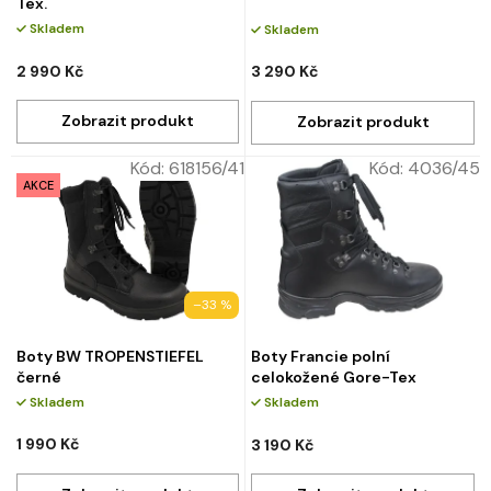
Tex.
Skladem
Skladem
2 990 Kč
3 290 Kč
Kód:
618156/41
Kód:
4036/45
AKCE
–33 %
Boty BW TROPENSTIEFEL
Boty Francie polní
černé
celokožené Gore-Tex
Skladem
Skladem
1 990 Kč
3 190 Kč