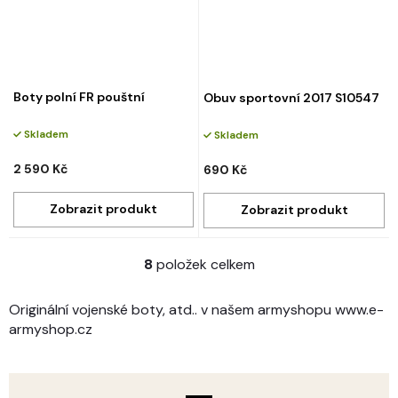
Boty polní FR pouštní
Obuv sportovní 2017 S10547
Skladem
Skladem
2 590 Kč
690 Kč
8
položek celkem
O
v
l
Originální vojenské boty, atd.. v našem armyshopu www.e-
á
armyshop.cz
d
a
c
í