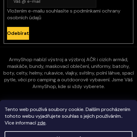
Vložením e-mailu souhlasíte s
podmínkami ochrany
osobních údajů
Odebírat
ArmyShop nabízí výstroj a výzbroj AČR i cizích armád,
maskáče, bundy, maskovací oblečení, uniformy, batohy,
boty, celty, helmy, rukavice, vlajky, svítilny, polní láhve, spací
pytle, věci pro camping a outdoorové vybavení. Jsme Váš
ArmyShop, kde si vždy vyberete.
Zákaznická péče
Tento web používá soubory cookie. Dalším procházením
tohoto webu vyjadřujete souhlas s jejich používáním..
Více informací
zde
.
Vše o nákupu