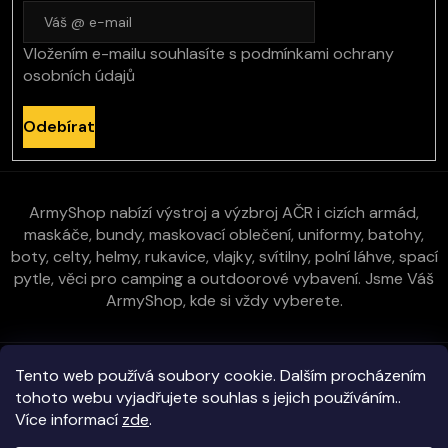
Vložením e-mailu souhlasíte s
podmínkami ochrany
osobních údajů
Odebírat
ArmyShop nabízí výstroj a výzbroj AČR i cizích armád,
maskáče, bundy, maskovací oblečení, uniformy, batohy,
boty, celty, helmy, rukavice, vlajky, svítilny, polní láhve, spací
pytle, věci pro camping a outdoorové vybavení. Jsme Váš
ArmyShop, kde si vždy vyberete.
Zákaznická péče
Tento web používá soubory cookie. Dalším procházením
tohoto webu vyjadřujete souhlas s jejich používáním..
Více informací
zde
.
Vše o nákupu