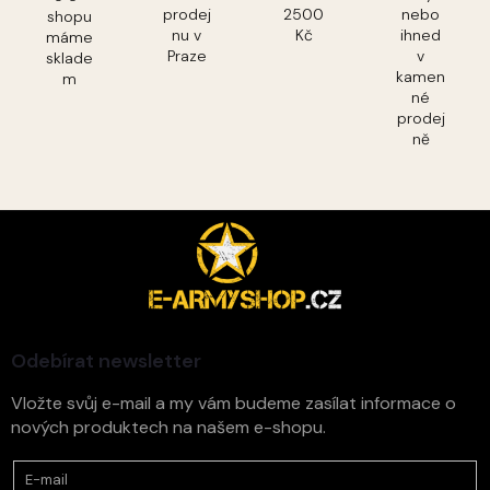
prodej
2500
nebo
shopu
nu v
Kč
ihned
máme
Praze
v
sklade
kamen
m
né
prodej
ně
Z
á
p
a
t
í
Odebírat newsletter
Vložte svůj e-mail a my vám budeme zasílat informace o
nových produktech na našem e-shopu.
E-mail