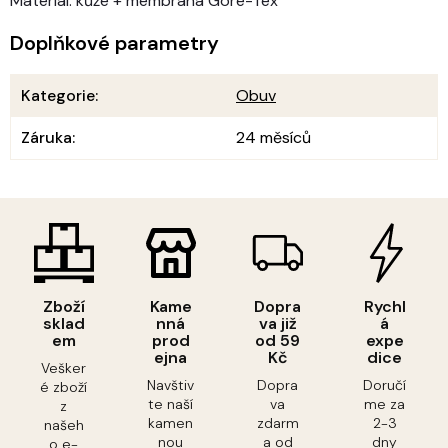
Materiál: kůže + membrána Gore-Tex
Doplňkové parametry
Kategorie
:
Obuv
Záruka
:
24 měsíců
Zboží
Kame
Dopra
Rychl
sklad
nná
va již
á
em
prod
od 59
expe
ejna
Kč
dice
Vešker
Navštiv
Dopra
Doručí
é zboží
te naší
va
me za
z
kamen
zdarm
2-3
našeh
nou
a od
dny
o e-