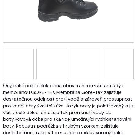
Originální polní celokožená obuv francouzské armády s
membránou GORE-TEX.Membrána Gore-Tex zajišťuje
dostatečnou odolnost proti vodě a zároveň prostupnost
pro vodní páry.Kvalitní kůže. Jazyk boty je polstrovaný a je
všit v celé délce, omezuje tak proniknutí vody do
boty.Kovová očka pro tkanice umožňující rychlostahování
boty. Robustní podrážka s hrubým vzorkem zajišťuje
dostatečnou trakci v terénu.Jde o exkluzivní originální