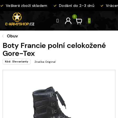
Přejít
Veškeré zboží skladem
Dodání do 2-3 dnů
Vrácen
na
obsah
Obuv
Boty Francie polní celokožené
Gore-Tex
Kód:
Dle varianty
Značka:
Original