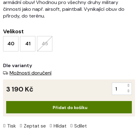
armádní obuv! Vhodnou pro všechny druhy military
činnosti jako např. airsoft, paintball. Vynikající obuv do
přírody, do terénu.
Velikost
40
41
45
Dle varianty
Možnosti doručení
3 190 Kč
Měrná
cena:
Přidat do košíku
Tisk
Zeptat se
Hlídat
Sdílet