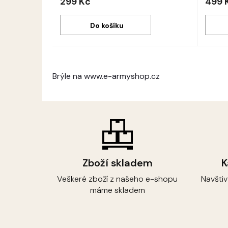
299 Kč
499 
Do košíku
Brýle na www.e-armyshop.cz
Zboží skladem
K
Veškeré zboží z našeho e-shopu
Navšti
máme skladem