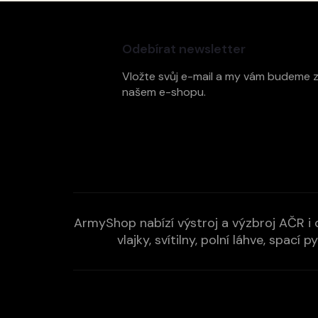
Z
á
p
Odebírat newsletter
a
t
Vložte svůj e-mail a my vám budeme 
í
našem e-shopu.
ArmyShop nabízí výstroj a výzbroj AČR i c
vlajky, svítilny, polní láhve, spa