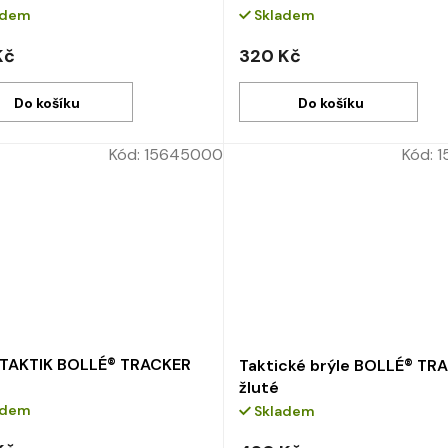
adem
Skladem
Kč
320 Kč
Do košíku
Do košíku
Kód:
15645000
Kód:
1
 TAKTIK BOLLÉ® TRACKER
Taktické brýle BOLLÉ® TR
žluté
adem
Skladem