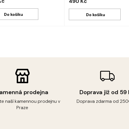
Kč
490 Kč
Do košíku
Do košíku
O
v
l
á
d
a
c
í
p
r
v
amenná prodejna
Doprava již od 59
k
y
vte naší kamennou prodejnu v
Doprava zdarma od 250
v
Praze
ý
p
i
s