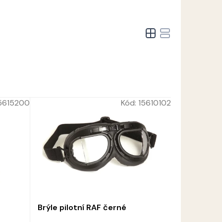
5615200
Kód:
15610102
Brýle pilotní RAF černé