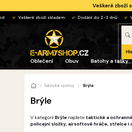
Přejít
Veškeré zboží 
na
obsah
Veškeré zboží skladem
Dodání do 2-3 dnů
Vrá
Hl
Oblečení
Obuv
Batohy a tašky
Taktická výstroj
Brýle
Domů
Brýle
V kategorii
Brýle
najdete
taktické a ochranné
policejní složky, airsoftové hráče, střelce