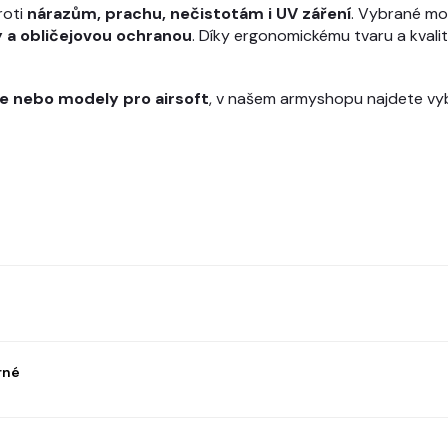
roti
nárazům, prachu, nečistotám i UV záření
. Vybrané mo
 a obličejovou ochranou
. Díky ergonomickému tvaru a kvali
ýle nebo modely pro airsoft
, v našem armyshopu najdete vyba
rné