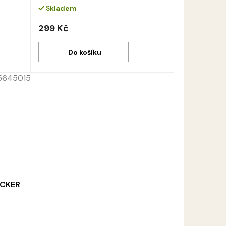
Skladem
299 Kč
Do košíku
5645015
ACKER