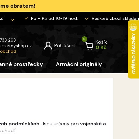
jeme obratem!
Po - Pá od 10-19 hod.
Veškeré zboží skladem
 733 263
Košík
@
e-armyshop.cz
 obchod
anné prostředky
Armádní originály
Pro děti
ných podmínkách
. Jsou určeny pro
vojenské a
pohodlí.