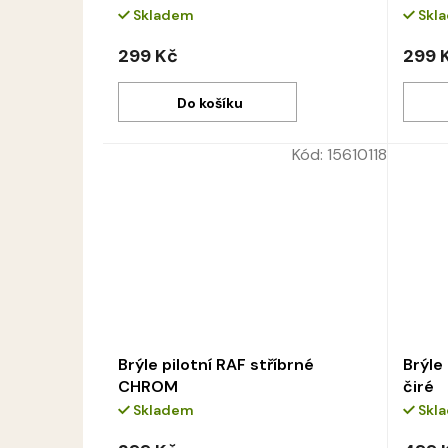
Skladem
Skl
299 Kč
299 
Do košíku
Kód:
15610118
Brýle pilotní RAF stříbrné
Brýle
CHROM
čiré
Skladem
Skl