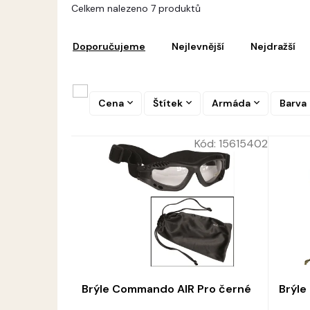
V
Celkem nalezeno 7 produktů
ý
Ř
p
a
i
Doporučujeme
Nejlevnější
Nejdražší
z
s
e
p
n
r
í
Cena
Štítek
Armáda
Barva
o
p
d
r
u
Kód:
15615402
o
k
d
t
u
ů
k
t
ů
Brýle Commando AIR Pro černé
Brýle