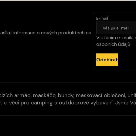
u
E-mail
zasílat informace o nových produktech na
Vložením e-mailu 
osobních údajů
Odebírat
izích armád, maskáče, bundy, maskovací oblečení, unifo
cí pytle, věci pro camping a outdoorové vybavení. Jsme 