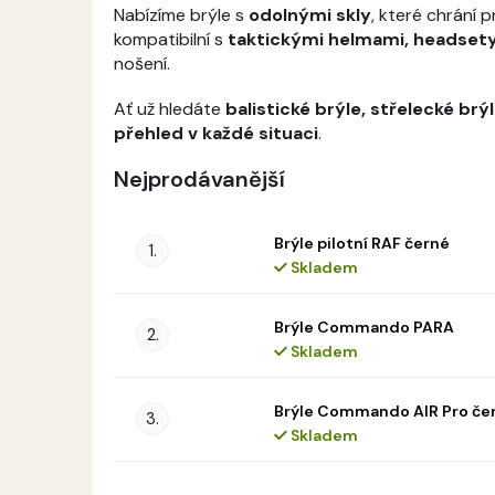
Nabízíme brýle s
odolnými skly
, které chrání p
kompatibilní s
taktickými helmami, headsety
nošení.
Ať už hledáte
balistické brýle, střelecké br
přehled v každé situaci
.
Nejprodávanější
Brýle pilotní RAF černé
Skladem
Brýle Commando PARA
Skladem
Brýle Commando AIR Pro če
Skladem