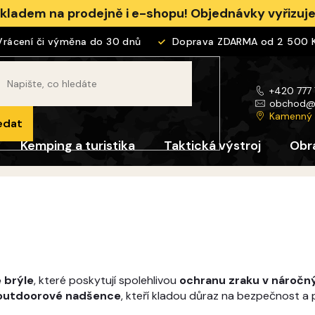
skladem na prodejně i e-shopu! Objednávky vyřizu
cení či výměna do 30 dnů
Doprava ZDARMA od 2 500 Kč
+420 777
obchod
Kamenný
edat
Kemping a turistika
Taktická výstroj
Obr
 brýle
, které poskytují spolehlivou
ochranu zraku v nároč
 i outdoorové nadšence
, kteří kladou důraz na bezpečnost a 