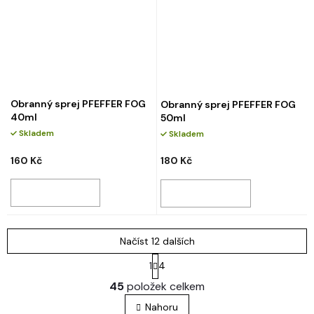
Obranný sprej PFEFFER FOG
Obranný sprej PFEFFER FOG
40ml
50ml
Skladem
Skladem
160 Kč
180 Kč
Načíst 12 dalších
S
1
4
t
O
r
45
položek celkem
v
á
l
n
Nahoru