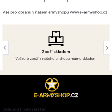
á
k
o
d
v
a
Vše pro obranu v našem armyshopu www.e-armyshop.cz
á
c
n
í
í
p
r
v
k
y
v
Zboží skladem
ý
p
Veškeré zboží z našeho e-shopu máme skladem
i
s
u
Z
á
p
a
t
í
Odebírat newsletter