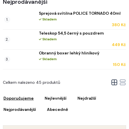
Nejprodávanější
Sprejová svítilna POLICE TORNADO 40ml
Skladem
380 Kč
Teleskop 54,5 černý s pouzdrem
Skladem
449 Kč
Obranný boxer lehký hliníkový
Skladem
150 Kč
V
Celkem nalezeno 45 produktů
ý
Ř
p
a
i
Doporučujeme
Nejlevnější
Nejdražší
z
s
e
Nejprodávanější
Abecedně
p
n
r
o
p