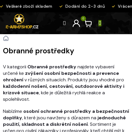
Přejít
Veškeré zboží skladem
Dodání do 2-3 dnů
Vrácení
na
obsah
Domů
Obranné prostředky
V kategorii
Obranné prostředky
najdete vybavení
určené ke
zvýšení osobní bezpečnosti a prevence
ohrožení
v různých situacích. Produkty jsou vhodné pro
každodenní nošení, cestování, outdoorové aktivity i
krizové situace
, kde je důležitá rychlá reakce a
spolehlivost.
Nabízíme
osobní ochranné prostředky a bezpečnostní
doplňky
, které jsou navrženy s důrazem na
jednoduché
použití, skladnost a diskrétní nošení
. Sortiment je
určen pro civilní zákazníky i profesionály, kteří chtějí mít k