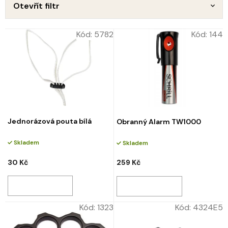
d
Otevřít filtr
u
o
k
d
Kód:
5782
Kód:
144
t
u
ů
k
t
ů
Jednorázová pouta bílá
Obranný Alarm TW1000
Skladem
Skladem
30 Kč
259 Kč
Kód:
1323
Kód:
4324E5