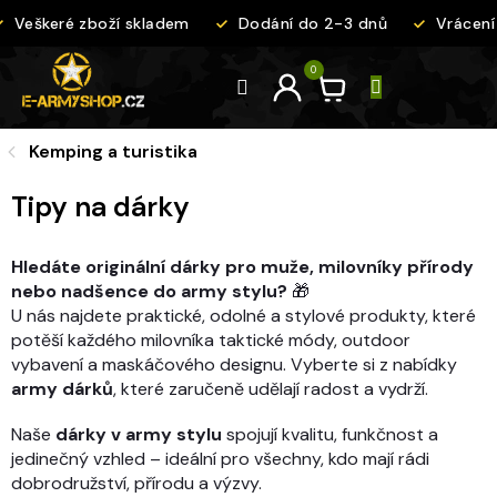
Přejít
Veškeré zboží skladem
Dodání do 2-3 dnů
Vrácení 
na
obsah
Kemping a turistika
Tipy na dárky
Hledáte originální dárky pro muže, milovníky přírody
nebo nadšence do army stylu?
🎁
U nás najdete praktické, odolné a stylové produkty, které
potěší každého milovníka taktické módy, outdoor
vybavení a maskáčového designu. Vyberte si z nabídky
army dárků
, které zaručeně udělají radost a vydrží.
Naše
dárky v army stylu
spojují kvalitu, funkčnost a
jedinečný vzhled – ideální pro všechny, kdo mají rádi
dobrodružství, přírodu a výzvy.