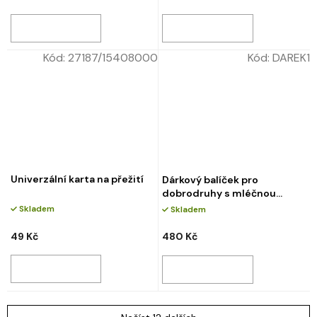
Kód:
27187/15408000
Kód:
DAREK1
Univerzální karta na přežití
Dárkový balíček pro
dobrodruhy s mléčnou
čokoládou
Skladem
Skladem
49 Kč
480 Kč