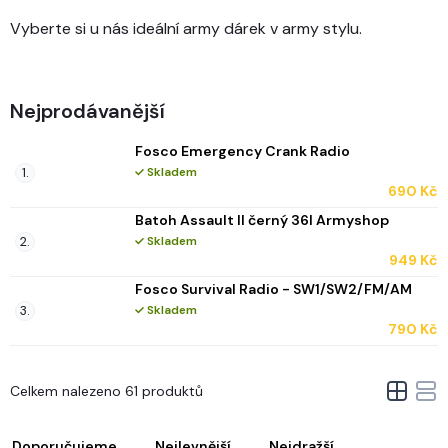
Vyberte si u nás ideální army dárek v army stylu.
Nejprodávanější
Fosco Emergency Crank Radio
Skladem
690 Kč
Batoh Assault II černý 36l Armyshop
Skladem
949 Kč
Fosco Survival Radio - SW1/SW2/FM/AM
Skladem
790 Kč
V
Celkem nalezeno 61 produktů
ý
Ř
p
a
i
Doporučujeme
Nejlevnější
Nejdražší