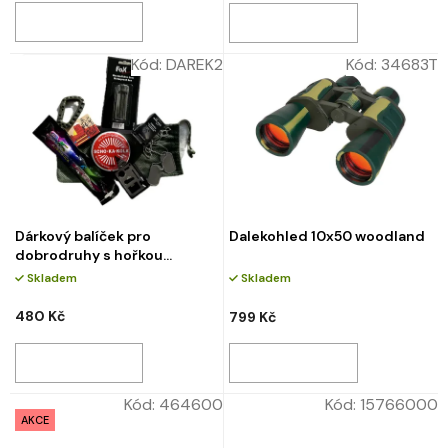
Kód:
DAREK2
Kód:
34683T
Dárkový balíček pro
Dalekohled 10x50 woodland
dobrodruhy s hořkou
čokoládou
Skladem
Skladem
480 Kč
799 Kč
Kód:
464600
Kód:
15766000
AKCE