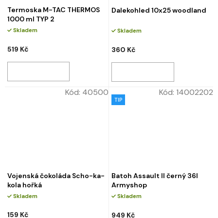
Termoska M-TAC THERMOS
Dalekohled 10x25 woodland
1000 ml TYP 2
Skladem
Skladem
519 Kč
360 Kč
Kód:
40500
Kód:
14002202
TIP
Vojenská čokoláda Scho-ka-
Batoh Assault II černý 36l
kola hořká
Armyshop
Skladem
Skladem
159 Kč
949 Kč