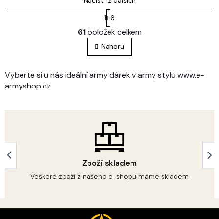
Načíst 12 dalších
S
1
6
t
O
r
61
položek celkem
v
á
l
n
Nahoru
á
k
o
d
v
a
Vyberte si u nás ideální army dárek v army stylu www.e-
á
c
armyshop.cz
n
í
í
p
r
v
k
y
v
ý
Zboží skladem
p
i
Veškeré zboží z našeho e-shopu máme skladem
s
u
Z