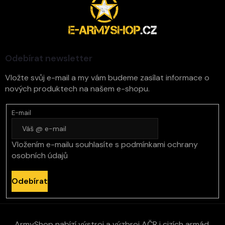
á
p
a
t
í
Odebírat newsletter
Vložte svůj e-mail a my vám budeme zasílat informace o
nových produktech na našem e-shopu.
E-mail
Vložením e-mailu souhlasíte s
podmínkami ochrany
osobních údajů
Odebírat
ArmyShop nabízí výstroj a výzbroj AČR i cizích armád,