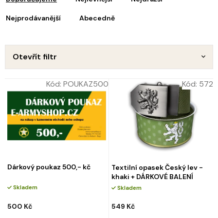
z
s
e
Nejprodávanější
Abecedně
p
n
r
o
p
d
Otevřít filtr
u
o
k
d
Kód:
POUKAZ500
Kód:
572
t
u
ů
k
t
ů
Dárkový poukaz 500,- kč
Textilní opasek Český lev -
khaki + DÁRKOVÉ BALENÍ
Skladem
Skladem
500 Kč
549 Kč