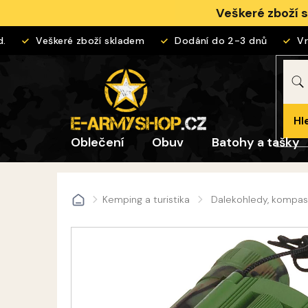
Přejít
Veškeré zboží 
na
obsah
Veškeré zboží skladem
Dodání do 2-3 dnů
Vrác
Hl
Oblečení
Obuv
Batohy a tašky
Kemping a turistika
Dalekohledy, kompas
Domů