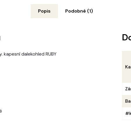
Popis
Podobné (1)
u
D
ty. kapesní dalekohled RUBY
Ka
Zá
Ba
é
#k