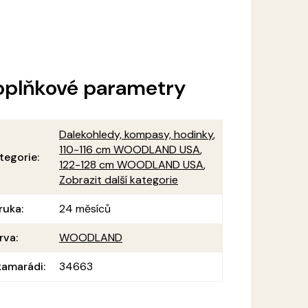
oplňkové parametry
Dalekohledy, kompasy, hodinky
,
110-116 cm WOODLAND USA
,
tegorie
:
122-128 cm WOODLAND USA
,
Zobrazit další kategorie
ruka
:
24 měsíců
rva
:
WOODLAND
amarádi
:
34663