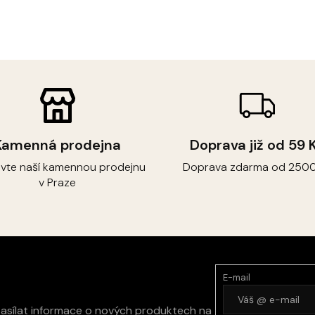
Kamenná prodejna
Doprava již od 59 
ivte naší kamennou prodejnu
Doprava zdarma od 2500
v Praze
E-mail
zasílat informace o nových produktech na