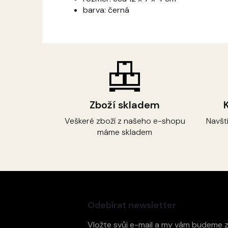
barva: černá
Zboží skladem
Veškeré zboží z našeho e-shopu
Navšt
máme skladem
Z
á
p
Odebírat newsletter
a
t
Vložte svůj e-mail a my vám budeme 