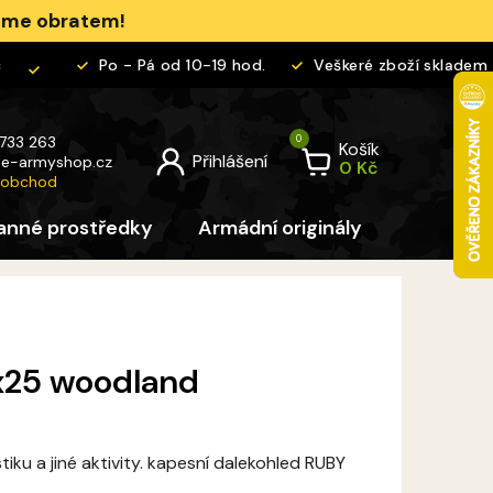
jeme obratem!
Po - Pá od 10-19 hod.
Veškeré zboží skladem
 733 263
Košík
@
e-armyshop.cz
 obchod
anné prostředky
Armádní originály
Pro děti
x25 woodland
iku a jiné aktivity. kapesní dalekohled RUBY