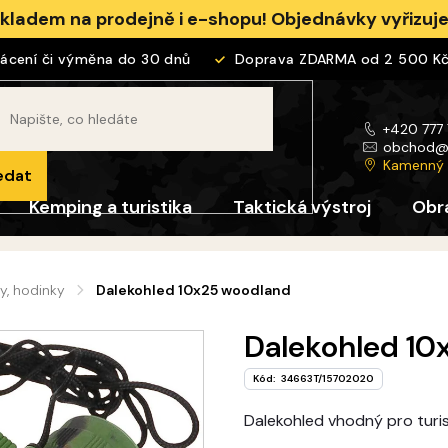
skladem na prodejně i e-shopu! Objednávky vyřizu
ení či výměna do 30 dnů
Doprava ZDARMA od 2 500 Kč
+420 777
obchod
Kamenný
edat
Kemping a turistika
Taktická výstroj
Obr
y, hodinky
Dalekohled 10x25 woodland
Dalekohled 10
Kód:
34663T/15702020
Dalekohled vhodný pro turist