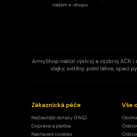
í
našem e-shopu.
ArmyShop nabízí výstroj a výzbroj AČR i c
vlajky, svítilny, polní láhve, spa
Zákaznická péče
Vše 
Nejčastější dotazy (FAQ)
Obcho
Doprava a platba
Odstou
Nastavení cookies
Odstou