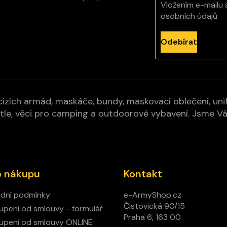
Vložením e-mailu 
osobních údajů
Odebírat
izích armád, maskáče, bundy, maskovací oblečení, unifo
cí pytle, věci pro camping a outdoorové vybavení. Jsme 
o nákupu
Kontakt
dní podmínky
e-ArmyShop.cz
Čistovická 90/15
pení od smlouvy - formulář
Praha 6, 163 00
pení od smlouvy ONLINE