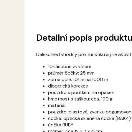
Detailní popis produkt
Dalekohled vhodný pro turistiku a jiné aktivi
10násobné zvětšení
průměr čočky: 25 mm
zorné pole: 101 m na 1000 m
dioptrická korekce
pouzdro s poutkem na opasek
hmotnost s taškou: cca. 190 g
materiál:
pouzdro: plastové, zvenku pogumovan
čočka: optická skleněná čočka (BAK4)
čočka RUBY
rozměr: cca 12 x 7 x 4 cm