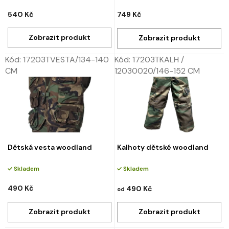
540 Kč
749 Kč
Kód:
17203TVESTA/134-140
Kód:
17203TKALH /
CM
12030020/146-152 CM
Dětská vesta woodland
Kalhoty dětské woodland
Skladem
Skladem
490 Kč
490 Kč
od