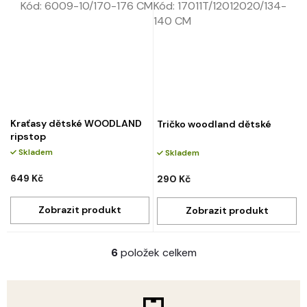
Kód:
6009-10/170-176 CM
Kód:
17011T/12012020/134-
140 CM
Kraťasy dětské WOODLAND
Tričko woodland dětské
ripstop
Skladem
Skladem
649 Kč
290 Kč
6
položek celkem
O
v
l
á