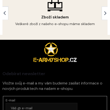
d
a
c
í
Zboží skladem
p
r
Veškeré zboží z našeho e-shopu máme skladem
v
k
y
Z
v
á
ý
p
p
i
a
s
t
u
í
Odebírat newsletter
Vložte svůj e-mail a my vám budeme zasílat informace o
nových produktech na našem e-shopu.
E-mail