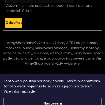
Vložením e-mailu souhlasíte s
podmínkami ochrany
osobních údajů
Odebírat
ArmyShop nabízí výstroj a výzbroj AČR i cizích armád,
maskáče, bundy, maskovací oblečení, uniformy, batohy,
boty, celty, helmy, rukavice, vlajky, svítilny, polní láhve, spací
pytle, věci pro camping a outdoorové vybavení. Jsme Váš
ArmyShop, kde si vždy vyberete.
Zákaznická péče
Tento web používá soubory cookie. Dalším procházením
tohoto webu vyjadřujete souhlas s jejich používáním..
Více informací
zde
.
Vše o nákupu
Nastavení
Kontakt