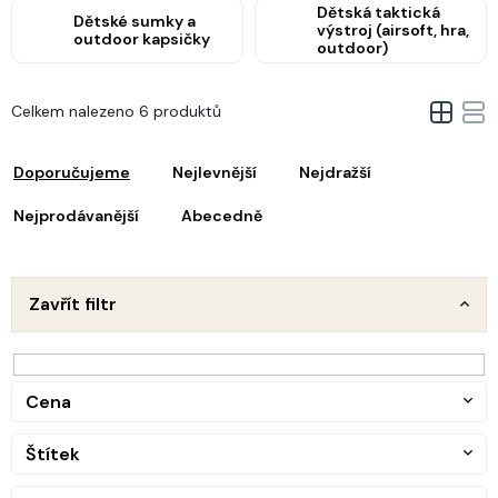
Dětská taktická
Dětské sumky a
výstroj (airsoft, hra,
outdoor kapsičky
outdoor)
V
Celkem nalezeno 6 produktů
ý
Ř
p
a
i
Doporučujeme
Nejlevnější
Nejdražší
z
s
e
Nejprodávanější
Abecedně
p
n
r
o
p
d
Zavřít filtr
u
o
k
d
t
u
ů
Cena
k
t
Štítek
ů