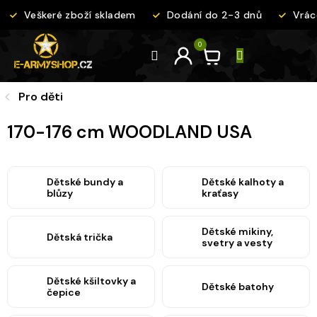
Přejít
Veškeré zboží skladem
Dodání do 2-3 dnů
Vráce
na
obsah
Pro děti
170-176 cm WOODLAND USA
Dětské bundy a
Dětské kalhoty a
blůzy
kraťasy
Dětské mikiny,
Dětská trička
svetry a vesty
Dětské kšiltovky a
Dětské batohy
čepice