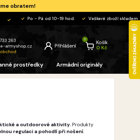
jeme obratem!
Po - Pá od 10-19 hod.
Veškeré zboží skladem
 733 263
Košík
@
e-armyshop.cz
 obchod
anné prostředky
Armádní originály
Pro děti
ktické a outdoorové aktivity
. Produkty
lnou regulaci a pohodlí při nošení
.