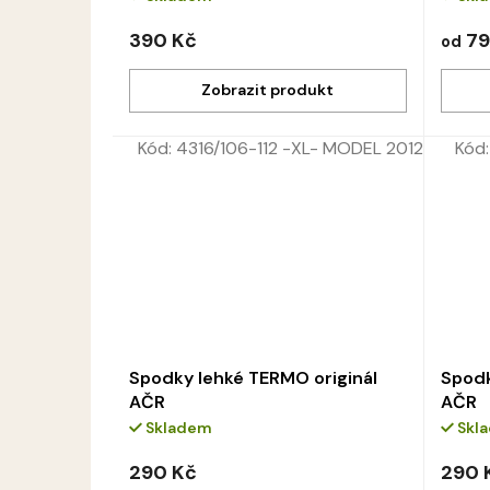
390 Kč
79
od
Kód:
4316/106-112 -XL- MODEL 2012
Kód
Spodky lehké TERMO originál
Spodk
AČR
AČR
Skladem
Skl
290 Kč
290 