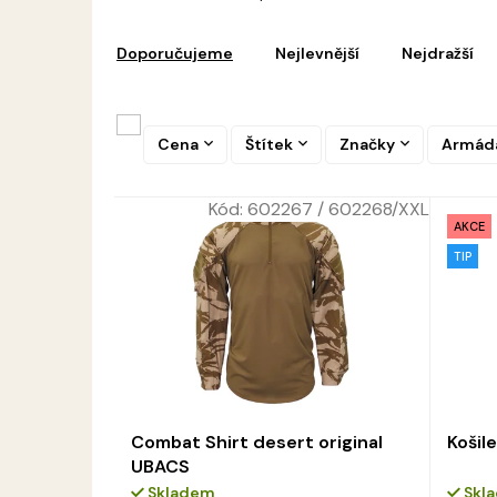
ý
Ř
p
a
i
Doporučujeme
Nejlevnější
Nejdražší
z
s
e
p
n
r
í
Cena
Štítek
Značky
Armád
o
p
d
r
u
Kód:
602267 / 602268/XXL
o
k
AKCE
d
t
TIP
u
ů
k
t
ů
Combat Shirt desert original
Košil
UBACS
Skladem
Skl