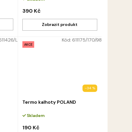
390 Kč
611426/L
Kód:
611175/170/98
AKCE
–34 %
Termo kalhoty POLAND
Skladem
190 Kč