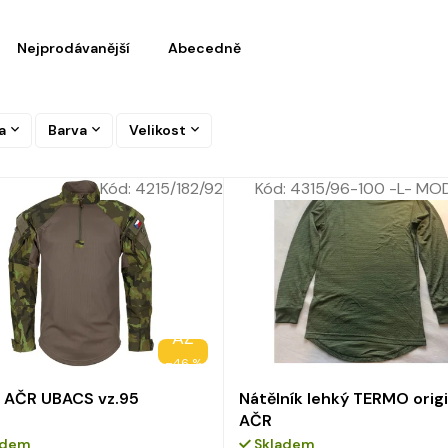
Nejprodávanější
Abecedně
a
Barva
Velikost
Kód:
4215/182/92
Kód:
4315/96-100 -L- MO
AŽ
–46 %
e AČR UBACS vz.95
Nátělník lehký TERMO origi
AČR
adem
Skladem