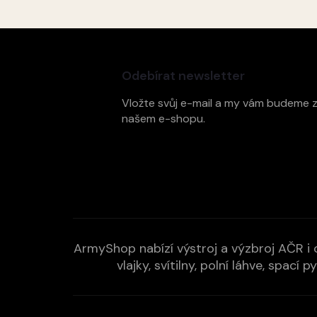
Z
á
p
Odebírat newsletter
a
t
Vložte svůj e-mail a my vám budeme 
í
našem e-shopu.
ArmyShop nabízí výstroj a výzbroj AČR i c
vlajky, svítilny, polní láhve, spa