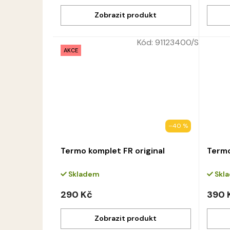
Kód:
91123400/S
AKCE
–40 %
Termo komplet FR original
Termo
Skladem
Skl
290 Kč
390 