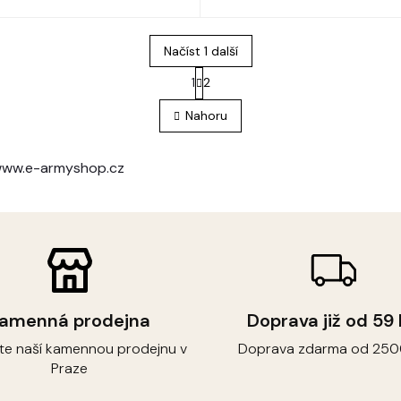
Načíst 1 další
S
1
2
O
t
r
v
Nahoru
á
l
n
á
k
d
o
 www.e-armyshop.cz
a
v
c
á
í
n
p
í
r
v
k
y
v
amenná prodejna
Doprava již od 59
ý
p
vte naší kamennou prodejnu v
Doprava zdarma od 250
i
Praze
s
u