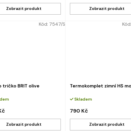
Kód:
7547/S
Kód
 tričko BRIT olive
Termokomplet zimní HS m
adem
Skladem
Kč
790 Kč