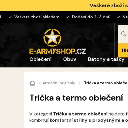
Přejít
Veškeré zboží 
na
obsah
Veškeré zboží skladem
Dodání do 2-3 dnů
Vráce
Hl
Oblečení
Obuv
Batohy a tašky
Armádní originály
Trička a termo obleče
Domů
Trička a termo oblečení
V kategorii
Trička a termo oblečení
najdete
kombinují
komfortní střihy s prodyšnými a 