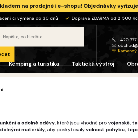
skladem na prodejně i e-shopu! Objednávky vyřizu
ní či výměna do 30 dnů
Doprava ZDARMA od 2 500 Kč
+420 777
obchod
Kamenný
edat
Kemping a turistika
Taktická výstroj
Obr
ní
funkční a odolné oděvy
, které jsou vhodné pro
vojenské, ta
odolnými materiály
, aby poskytovaly
volnost pohybu, tepe