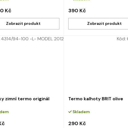
0 Kč
390 Kč
:
4314/94-100 -L- MODEL 2012
Kód:
y zimní termo originál
Termo kalhoty BRIT olive
adem
Skladem
Kč
290 Kč