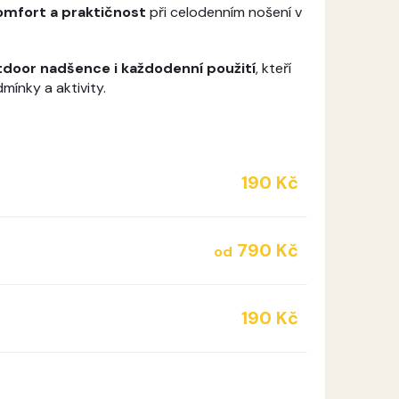
omfort a praktičnost
při celodenním nošení v
utdoor nadšence i každodenní použití
, kteří
mínky a aktivity.
190 Kč
790 Kč
od
190 Kč