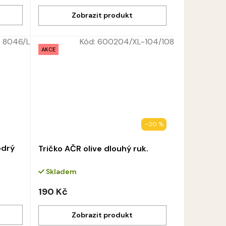
:
8046/L
Kód:
600204/XL-104/108
AKCE
–20 %
odrý
Tričko AČR olive dlouhý ruk.
Skladem
190 Kč