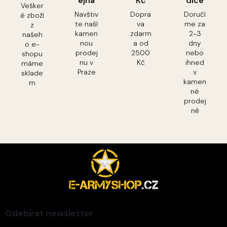
ejna
Kč
dice
Vešker
Navštiv
Dopra
Doručí
é zboží
te naší
va
me za
z
kamen
zdarm
2-3
našeh
nou
a od
dny
o e-
prodej
2500
nebo
shopu
nu v
Kč
ihned
máme
Praze
v
sklade
kamen
m
né
prodej
ně
Z
á
p
a
t
í
Odebírat newsletter