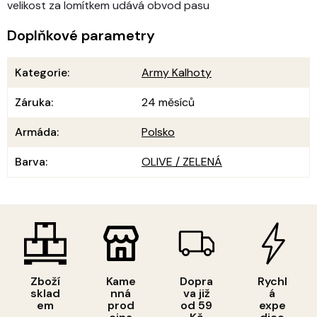
velikost za lomítkem udává obvod pasu
Doplňkové parametry
Kategorie
:
Army Kalhoty
Záruka
:
24 měsíců
Armáda
:
Polsko
Barva
:
OLIVE / ZELENÁ
Zboží
Kame
Dopra
Rychl
sklad
nná
va již
á
em
prod
od 59
expe