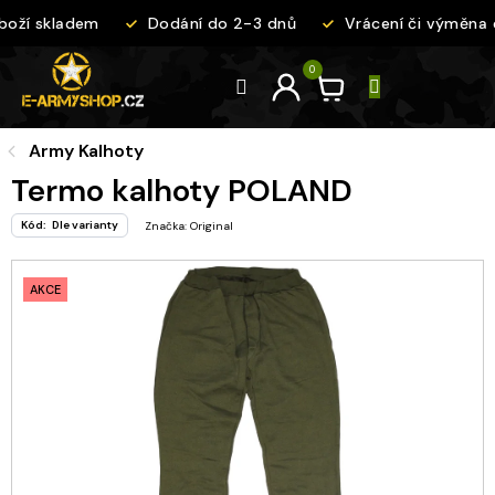
Přejít
oží skladem
Dodání do 2-3 dnů
Vrácení či výměna 
na
obsah
Army Kalhoty
Termo kalhoty POLAND
Kód:
Dle varianty
Značka:
Original
AKCE