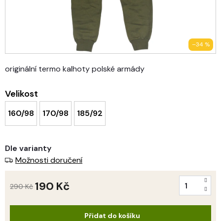
–34 %
originální termo kalhoty polské armády
Velikost
160/98
170/98
185/92
Dle varianty
Možnosti doručení
190 Kč
290 Kč
Měrná
cena:
Přidat do košíku