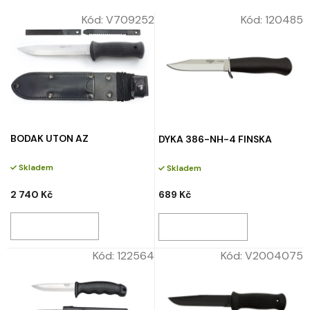
p
V
r
Kód:
V709252
Kód:
120485
ý
o
p
d
i
u
s
k
p
t
r
ů
o
BODAK UTON AZ
d
DYKA 386-NH-4 FINSKA
u
Skladem
Skladem
k
t
2 740 Kč
689 Kč
ů
Kód:
122564
Kód:
V2004075