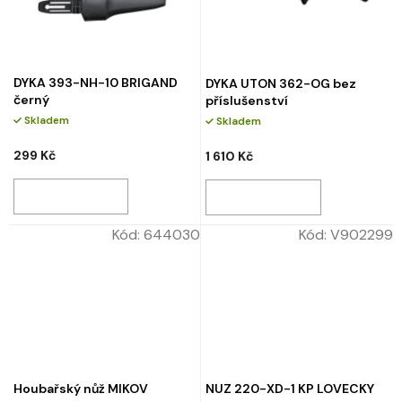
DYKA 393-NH-10 BRIGAND
DYKA UTON 362-OG bez
černý
příslušenství
Skladem
Skladem
299 Kč
1 610 Kč
Kód:
644030
Kód:
V902299
Houbařský nůž MIKOV
NUZ 220-XD-1 KP LOVECKY