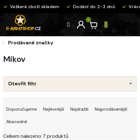
Přejít
Veškeré zboží skladem
Dodání do 2-3 dnů
Vráce
na
obsah
Prodávané značky
Mikov
Otevřít filtr
Ř
a
Doporučujeme
Nejlevnější
Nejdražší
Nejprodávanější
z
e
Abecedně
n
í
Celkem nalezeno 7 produktů