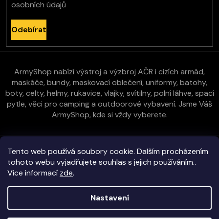
osobních údajů
Odebírat
ArmyShop nabízí výstroj a výzbroj AČR i cizích armád,
maskáče, bundy, maskovací oblečení, uniformy, batohy,
boty, celty, helmy, rukavice, vlajky, svítilny, polní láhve, spací
pytle, věci pro camping a outdoorové vybavení. Jsme Váš
ArmyShop, kde si vždy vyberete.
Zákaznická péče
Tento web používá soubory cookie. Dalším procházením
tohoto webu vyjadřujete souhlas s jejich používáním..
Více informací
zde
.
Vše o nákupu
Nastavení
Kontakt