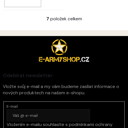
7
položek celkem
O
v
l
á
Z
d
á
a
p
c
a
í
t
p
r
í
v
Odebírat newsletter
k
y
Vložte svůj e-mail a my vám budeme zasílat informace o
v
nových produktech na našem e-shopu.
ý
p
E-mail
i
s
u
Vložením e-mailu souhlasíte s
podmínkami ochrany