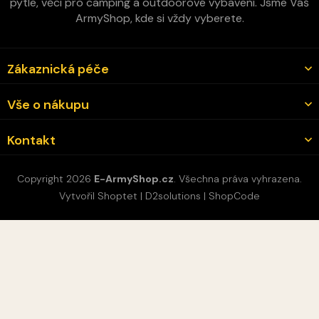
pytle, věci pro camping a outdoorové vybavení. Jsme Váš
ArmyShop, kde si vždy vyberete.
Zákaznická péče
Vše o nákupu
Kontakt
Copyright 2026
E-ArmyShop.cz
. Všechna práva vyhrazena.
Vytvořil Shoptet
|
D2solutions
|
ShopCode