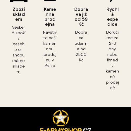
Zboží
Kame
Dopra
Rychl
sklad
nná
va již
á
em
prod
od 59
expe
ejna
Kč
dice
Vešker
Navštiv
Dopra
Doručí
é zboží
te naší
va
me za
z
kamen
zdarm
2-3
našeh
nou
a od
dny
o e-
prodej
2500
nebo
shopu
nu v
Kč
ihned
máme
Praze
v
sklade
kamen
m
né
prodej
ně
Z
á
p
a