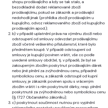
shopu prodávajícího a kdy se tak stalo, a
bezodkladně dodat reklamované zboží
prodávajícímu, pokud se zákazník a prodávající
nedohodli jinak (prohlídka zboží prodávajícím u
kupujícího, odvoz reklamovaného zboží od kupujícího
prodávajícím apod.);
b) v případě uplatnění práva na výměnu zboží nebo
odstoupení od smlouvy odevzdat prodávajícímu
zboží včetně veškerého příslušenství, které bylo
předmětem koupě. V případě odstoupení od
smlouvy je kupující povinen vrátit, vše co podle
uvedené smlouvy obdržel, tj. v případě, že byl se
zakoupeným zbožím poskytnut prodávajícím dárek
nebo jiné plnění za zvýhodněnou cenu, případně
symbolickou cenu, a zákazník odstoupil od kupní
smlouvy, je zákazník povinen spolu s vráceným
zbožím vrátit i s ním poskytnuté dárky, resp. plnění
poskytnuté za zvýhodněnou nebo symbolickou cenu
(§ 1727 Občanského zákoníku);
c) poskytnout součinnost nutnou pro vyplnění
reklamačního protokolu pověřeným pracovníkem