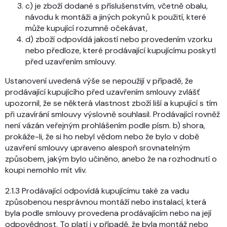
c) je zboží dodané s příslušenstvím, včetně obalu,
návodu k montáži a jiných pokynů k použití, které
může kupující rozumně očekávat,
d) zboží odpovídá jakostí nebo provedením vzorku
nebo předloze, které prodávající kupujícímu poskytl
před uzavřením smlouvy.
Ustanovení uvedená výše se nepoužijí v případě, že
prodávající kupujícího před uzavřením smlouvy zvlášť
upozornil, že se některá vlastnost zboží liší a kupující s tím
při uzavírání smlouvy výslovně souhlasil. Prodávající rovněž
není vázán veřejným prohlášením podle písm. b) shora,
prokáže-li, že si ho nebyl vědom nebo že bylo v době
uzavření smlouvy upraveno alespoň srovnatelným
způsobem, jakým bylo učiněno, anebo že na rozhodnutí o
koupi nemohlo mít vliv.
2.1.3 Prodávající odpovídá kupujícímu také za vadu
způsobenou nesprávnou montáží nebo instalací, která
byla podle smlouvy provedena prodávajícím nebo na její
odpovědnost. To platí i v případě, že byla montáž nebo