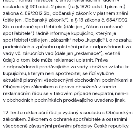
souladu s § 1811 odst. 2 písm. f) a § 1820 odst. 1 písm. m)
zákona č. 89/2012 Sb., občanský zákoník v platném znění
(dále jen „Občanský zákoník“), a § 13 zákona č. 634/1992
Sb. o ochraně spotřebitele (dále jen „Zákon o ochraně
spotřebitele“) řádně informuje kupujícího, kterým je
spotřebitel (dále jen „zákazník“ nebo „kupující“), o rozsahu,
podmínkách a způsobu uplatnění práv z odpovědnosti za
vady vč. záručních vad (dále jen „reklamace“), včetně
údajů o tom, kde může reklamaci uplatnit. Práva
z odpovědnosti prodávajícího za vady zboží ve vztahu ke
kupujícímu, kterým není spotřebitel, se řídí výlučně
aktuálně platnými všeobecnými obchodními podmínkami a
Občanským zákoníkem a úprava obsažená v tomto
reklamačním řádu se v takovém případě neuplatní, není-li
v obchodních podmínkách prodávajícího uvedeno jinak.
1.2 Tento reklamační řád je vydaný v souladu s Občanským
zákoníkem, Zákonem o ochraně spotřebitele a ostatními
všeobecně závaznými právními předpisy České republiky.