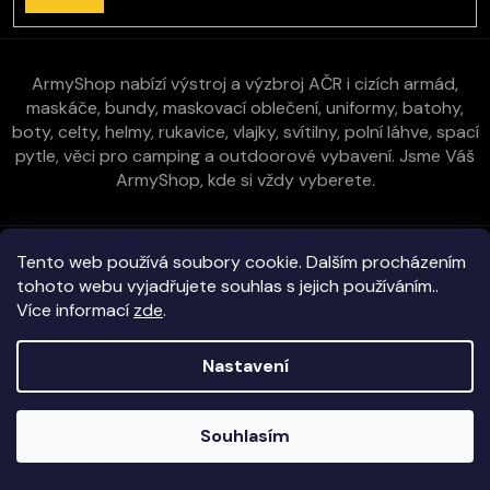
ArmyShop nabízí výstroj a výzbroj AČR i cizích armád,
maskáče, bundy, maskovací oblečení, uniformy, batohy,
boty, celty, helmy, rukavice, vlajky, svítilny, polní láhve, spací
pytle, věci pro camping a outdoorové vybavení. Jsme Váš
ArmyShop, kde si vždy vyberete.
Zákaznická péče
Tento web používá soubory cookie. Dalším procházením
tohoto webu vyjadřujete souhlas s jejich používáním..
Více informací
zde
.
Vše o nákupu
Nastavení
Kontakt
Copyright 2026
E-ArmyShop.cz
. Všechna práva vyhrazena.
Souhlasím
Veškeré zboží skladem na prodejně i e-shopu!
Vytvořil Shoptet
|
D2solutions
|
ShopCode
Objednávky vyřizujeme obratem!