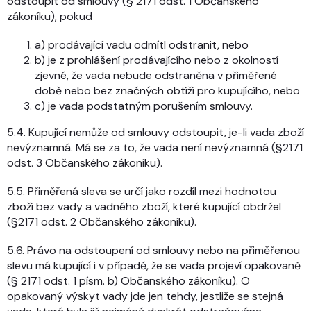
odstoupit od smlouvy (§ 2171 odst. 1 Občanského
zákoníku), pokud
a) prodávající vadu odmítl odstranit, nebo
b) je z prohlášení prodávajícího nebo z okolností
zjevné, že vada nebude odstraněna v přiměřené
době nebo bez značných obtíží pro kupujícího, nebo
c) je vada podstatným porušením smlouvy.
5.4. Kupující nemůže od smlouvy odstoupit, je-li vada zboží
nevýznamná. Má se za to, že vada není nevýznamná (§2171
odst. 3 Občanského zákoníku).
5.5. Přiměřená sleva se určí jako rozdíl mezi hodnotou
zboží bez vady a vadného zboží, které kupující obdržel
(§2171 odst. 2 Občanského zákoníku).
5.6. Právo na odstoupení od smlouvy nebo na přiměřenou
slevu má kupující i v případě, že se vada projeví opakovaně
(§ 2171 odst. 1 písm. b) Občanského zákoníku). O
opakovaný výskyt vady jde jen tehdy, jestliže se stejná