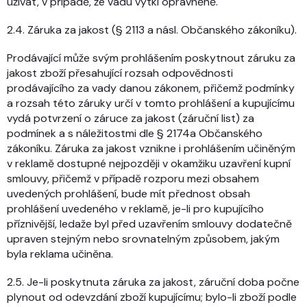
užívat, v případě, že vadu vytkl oprávněně.
2.4. Záruka za jakost (§ 2113 a násl. Občanského zákoníku).
Prodávající může svým prohlášením poskytnout záruku za
jakost zboží přesahující rozsah odpovědnosti
prodávajícího za vady danou zákonem, přičemž podmínky
a rozsah této záruky určí v tomto prohlášení a kupujícímu
vydá potvrzení o záruce za jakost (záruční list) za
podmínek a s náležitostmi dle § 2174a Občanského
zákoníku. Záruka za jakost vznikne i prohlášením učiněným
v reklamě dostupné nejpozději v okamžiku uzavření kupní
smlouvy, přičemž v případě rozporu mezi obsahem
uvedených prohlášení, bude mít přednost obsah
prohlášení uvedeného v reklamě, je-li pro kupujícího
příznivější, ledaže byl před uzavřením smlouvy dodatečně
upraven stejným nebo srovnatelným způsobem, jakým
byla reklama učiněna.
2.5. Je-li poskytnuta záruka za jakost, záruční doba počne
plynout od odevzdání zboží kupujícímu; bylo-li zboží podle