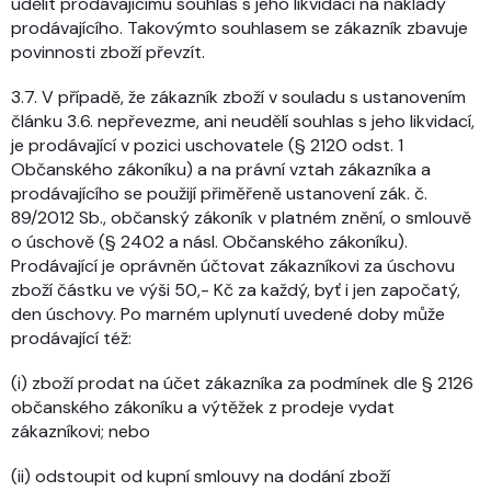
udělit prodávajícímu souhlas s jeho likvidací na náklady
prodávajícího. Takovýmto souhlasem se zákazník zbavuje
povinnosti zboží převzít.
3.7. V případě, že zákazník zboží v souladu s ustanovením
článku 3.6. nepřevezme, ani neudělí souhlas s jeho likvidací,
je prodávající v pozici uschovatele (§ 2120 odst. 1
Občanského zákoníku) a na právní vztah zákazníka a
prodávajícího se použijí přiměřeně ustanovení zák. č.
89/2012 Sb., občanský zákoník v platném znění, o smlouvě
o úschově (§ 2402 a násl. Občanského zákoníku).
Prodávající je oprávněn účtovat zákazníkovi za úschovu
zboží částku ve výši 50,- Kč za každý, byť i jen započatý,
den úschovy. Po marném uplynutí uvedené doby může
prodávající též:
(i) zboží prodat na účet zákazníka za podmínek dle § 2126
občanského zákoníku a výtěžek z prodeje vydat
zákazníkovi; nebo
(ii) odstoupit od kupní smlouvy na dodání zboží