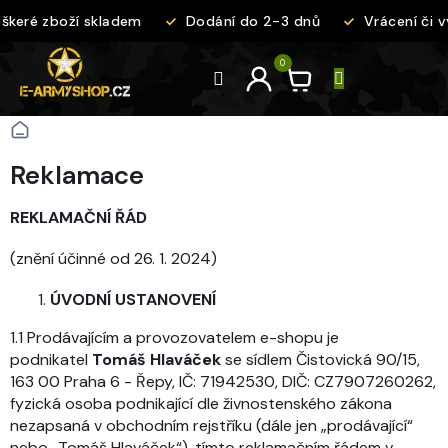
Přejít
ré zboží skladem
Dodání do 2-3 dnů
Vrácení či vým
na
obsah
Domů
Reklamace
REKLAMAČNÍ ŘÁD
(znění účinné od 26. 1. 2024)
ÚVODNÍ USTANOVENÍ
1.1 Prodávajícím a provozovatelem e-shopu je
podnikatel
Tomáš Hlaváček
se sídlem Čistovická 90/15,
163 00 Praha 6 - Řepy, IČ: 71942530, DIČ: CZ7907260262,
fyzická osoba podnikající dle živnostenského zákona
nezapsaná v obchodním rejstříku (dále jen „prodávající“
nebo „Tomáš Hlaváček“), tímto reklamačním řádem v