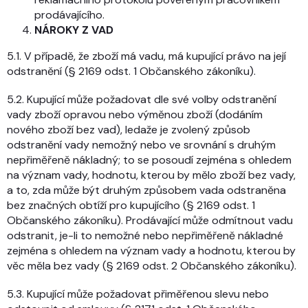
prodávajícího.
NÁROKY Z VAD
5.1. V případě, že zboží má vadu, má kupující právo na její
odstranění (§ 2169 odst. 1 Občanského zákoníku).
5.2. Kupující může požadovat dle své volby odstranění
vady zboží opravou nebo výměnou zboží (dodáním
nového zboží bez vad), ledaže je zvolený způsob
odstranění vady nemožný nebo ve srovnání s druhým
nepřiměřeně nákladný; to se posoudí zejména s ohledem
na význam vady, hodnotu, kterou by mělo zboží bez vady,
a to, zda může být druhým způsobem vada odstraněna
bez značných obtíží pro kupujícího (§ 2169 odst. 1
Občanského zákoníku). Prodávající může odmítnout vadu
odstranit, je-li to nemožné nebo nepřiměřeně nákladné
zejména s ohledem na význam vady a hodnotu, kterou by
věc měla bez vady (§ 2169 odst. 2 Občanského zákoníku).
5.3. Kupující může požadovat přiměřenou slevu nebo