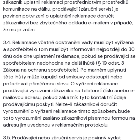
zákazník uplatnil reklamaci prostřednictvím prostředků
komunikace na dálku, prodávající (záruční servis) je
povinen potvrzení o uplatnění reklamace doručit
zákazníkovi bez zbytečného odkladu e-mailem v případě,
že mu je znám.
3.4. Reklamace včetně odstranění vady musí být vyřízena
a spotřebitel o tom musí být informován nejpozději do 30
dnů ode dne uplatnění reklamace, pokud se prodávající se
spotřebitelem nedohodne na delší lhůtě (§ 19 odst. 3
Zákona na ochranu spotřebitele). Po marném uplynutí
této lhůty může kupující od smlouvy odstoupit nebo
požadovat přiměřenou slevu. O vyřízení reklamace
prodávající vyrozumí zákazníka na telefonní číslo anebo e-
mailovou adresu, pokud zákazník tyto kontaktní údaje
prodávajícímu poskytl. Nelze-li zákazníkovi doručit
vyrozumění o vyřízení reklamace tímto způsobem, bude
toto vyrozumění zasláno zákazníkovi písemnou formou na
adresu jím uvedenou v reklamačním protokolu.
3.5. Prodávající nebo záruční servis je povinný vydat