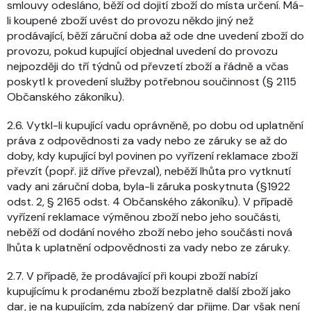
smlouvy odesláno, běží od dojití zboží do místa určení. Má-
li koupené zboží uvést do provozu někdo jiný než
prodávající, běží záruční doba až ode dne uvedení zboží do
provozu, pokud kupující objednal uvedení do provozu
nejpozději do tří týdnů od převzetí zboží a řádně a včas
poskytl k provedení služby potřebnou součinnost (§ 2115
Občanského zákoníku).
2.6. Vytkl-li kupující vadu oprávněně, po dobu od uplatnění
práva z odpovědnosti za vady nebo ze záruky se až do
doby, kdy kupující byl povinen po vyřízení reklamace zboží
převzít (popř. již dříve převzal), neběží lhůta pro vytknutí
vady ani záruční doba, byla-li záruka poskytnuta (§1922
odst. 2, § 2165 odst. 4 Občanského zákoníku). V případě
vyřízení reklamace výměnou zboží nebo jeho součásti,
neběží od dodání nového zboží nebo jeho součásti nová
lhůta k uplatnění odpovědnosti za vady nebo ze záruky.
2.7. V případě, že prodávající při koupi zboží nabízí
kupujícímu k prodanému zboží bezplatně další zboží jako
dar, je na kupujícím, zda nabízený dar přijme. Dar však není