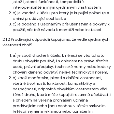
jakož i jakosti, funkčnosti, kompatibilitě,
interoperabilitě a jiným ujednaným vlastnostem,
b) je vhodné k účelu, pro který je kupující požaduje a
s nímž prodávající souhlasil, a
c) je dodáno s ujednaným příslušenstvím a pokyny k
použití, včetně návodu k montáži nebo instalaci.
2.1.2 Prodávající odpovídá kupujícímu, že vedle ujednaných
vlastností zboží:
a) je zboží vhodné k účelu, k němuž se věc tohoto
druhu obvykle používá, i s ohledem na práva třetích
osob, právní předpisy, technické normy nebo kodexy
chování daného odvětví, není-li technických norem,
b) zboží množstvím, jakostí a dalšími vlastnostmi,
včetně životnosti, funkčnosti, kompatibility a
bezpečnosti, odpovídá obvyklým vlastnostem věcí
téhož druhu, které může kupující rozumně očekávat, i
s ohledem na veřejná prohlášení učiněná
prodávajícím nebo jinou osobou v témže smluvním
řetězci, zejména reklamou nebo označením,