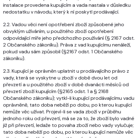
instalace provedena kupujícím a vada nastala v důsledku
nedostatku v návodu, který k ní poskytl prodávající.
2.2. Vadou věci není opotřebení zboží způsobené jeho
obvyklým užíváním, u použitého zboží opotřebení
odpovídající míře jeho předchozího používání (§ 2167 odst.
2 Občanského zákoníku). Práva z vad kupujícímu nenáleží,
pokud vadu sám způsobil (§2167 odst. 1 Občanského
zákoníku).
2.3. Kupující je oprávněn uplatnit u prodávajícího právo z
vady, která se vyskytne u zboží v době dvou let od
převzetí a u použitého zboží v době dvanácti měsíců od
převzetí zboží kupujícím (§2165 odst. 1 a § 2168
Občanského zákoníku); vytkl-li kupující prodávajícímu vadu
oprávněně, tato doba neběží po dobu, po kterou kupující
nemůže věc užívat. Projeví-li se vada zboží v průběhu
jednoho roku od převzetí, má se za to, že zboží bylo vadné
již při převzetí, ledaže to povaha zboží nebo vady vylučuje;
tato doba neběží po dobu, po kterou kupující nemůže věc