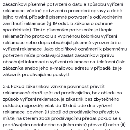
zákazníkovi písemné potvrzení o datu a způsobu vyřízení
reklamace, včetně potvrzení o provedení opravy a době
jejího trvání, případně písemné potvrzení s odůvodněním
zamítnutí reklamace (§ 19 odst. 5 Zákona o ochraně
spotřebitele). Tímto písemným potvrzením je i kopie
reklamačního protokolu s vyplněnou kolonkou vyřízení
reklamace nebo dopis obsahující písemné vyrozumění o
vyřízení reklamace. Jako doplňkové oznámení k písemnému
potvrzení může prodávající zaslat zákazníkovi zprávu
obsahující informaci o vyřízení reklamace na telefonní číslo
zákazníka anebo jeho e-mailovou adresu v případě, že je
zákazník prodávajícímu poskytl.
3.6. Pokud zákazníkovi vznikne povinnost převzít
reklamované zboží zpět od prodávajícího, bez ohledu na
způsob vyřízení reklamace, je zákazník bez zbytečného
odkladu, nejpozději však do 10 dnů ode dne vyřízení
reklamace, povinen (i) zboží od prodávajícího převzít (v
místě, na kterém zboží prodávajícímu předal, pokud se s
prodávajícím nedohodne na jiném místě převzetí) nebo (ii)