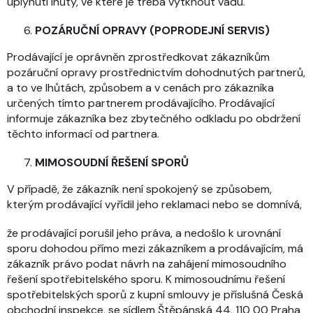
uplynutí lhůty, ve které je třeba vytknout vadu.
POZÁRUČNÍ OPRAVY (POPRODEJNÍ SERVIS)
Prodávající je oprávněn zprostředkovat zákazníkům
pozáruční opravy prostřednictvím dohodnutých partnerů,
a to ve lhůtách, způsobem a v cenách pro zákazníka
určených tímto partnerem prodávajícího. Prodávající
informuje zákazníka bez zbytečného odkladu po obdržení
těchto informací od partnera.
MIMOSOUDNÍ ŘEŠENÍ SPORŮ
V případě, že zákazník není spokojený se způsobem,
kterým prodávající vyřídil jeho reklamaci nebo se domnívá,
že prodávající porušil jeho práva, a nedošlo k urovnání
sporu dohodou přímo mezi zákazníkem a prodávajícím, má
zákazník právo podat návrh na zahájení mimosoudního
řešení spotřebitelského sporu. K mimosoudnímu řešení
spotřebitelských sporů z kupní smlouvy je příslušná Česká
obchodní inspekce, se sídlem Štěpánská 44, 110 00 Praha