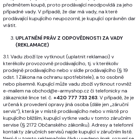
předmětem koupě, proto prodávající neodpovídá za jeho
případné vady. V případě, že dar má vady, na které
prodávající kupujícího neupozornil, je kupující oprávněn dar
vrátit.
UPLATNĚNÍ PRÁV Z ODPOVĚDNOSTI ZA VADY
(REKLAMACE)
3.1. Vadu zboží lze vytknout (uplatnit reklamaci) v
kterékoliv provozovně prodávajícího, tj. v kterékoliv
prodejně prodávajícího nebo v sídle prodávajícího (§ 19
odst. 1 Zákona na ochranu spotřebitele), a to osobně
nebo písemně. Kupující může vadu zboží vytknout rovněž
e-mailem na obchod@e-armyshop.cz či telefonicky na
zákaznické lince tel. č.
+420 777 733 263
. V případě, že je
určená k provedení opravy jiná osoba (dále jen „záruční
servis“), která je v místě prodávajícího nebo v místě pro
kupujícího bližším, kupující vytkne vadu v tomto záručním
servise (§ 2172 Občanského zákoníku). Adresy a telefonní
kontakty záručních servisů najde kupující v záručním listě.
Není-li v tomto reklamačním řádu uvedeno jinak, rozumí se