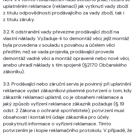
uplatněním reklamace (reklamací) jak vytknutí vady zboží
z titulu odpovědnosti prodávajícího za vady zboží, tak i
z titulu záruky.
3.2. K odstranění vady převezme prodávající zboží na
vlastní náklady. Vyžaduje-li to demontáž věci, jejíž montáž
byla provedena v souladu s povahou a účelem věci
předtím, než se vada projevila, prodávající provede
demontáž vadné věci a montáž opravené nebo nové věci,
anebo uhradí náklady s tím spojené (§2170 Občanského
zákoníku).
3.3. Prodávající nebo záruční servis je povinný při uplatnění
reklamace vydat zákazníkovi písemné potvrzení o tom, kdy
zákazník reklamaci uplatnil, co je obsahem reklamace a
jaký způsob vyřízení reklamace zákazník požaduje (§ 19
odst. 2 Zákona o ochraně spotřebitele); potvrzení musí
obsahovat i kontaktní údaje zákazníka pro účely
poskytnutí informace o vyřízení reklamace. Tímto
potvrzením je i kopie reklamačního protokolu. V případě, že