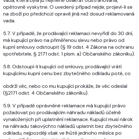
vada, která byla již nejméně dvakrát odstraňována,
opětovně vyskytne. O uvedený případ nejde, projeví-li se
na zboží po předchozí opravě jiná než dosud reklamovaná
vada.
5.7. V případě, že prodávající reklamaci nevyřídí do 30 dní,
má kupující právo na přiměřenou slevu nebo právo od
kupní smlouvy odstoupit (§ 19 odst. 4 Zákona na ochranu
spotřebitele, § 2171 odst. 1 písm. a) Občanského zákoníku).
5.8. Odstoupí-li kupující od smlouvy, prodávající vrátí
kupujícímu kupní cenu bez zbytečného odkladu poté, co
obdrží věc, nebo co mu kupující prokáže, že věc odeslal
(§2171 odst. 4 Občanského zákoníku).
5.9. V případě oprávněné reklamace má kupující právo
požadovat po prodávajícím náhradu nákladů účelně
vynaložených při uplatnění reklamace. Kupující musí nárok
na náhradu takovýchto nákladů uplatnit bez zbytečného
odkladu, nejpozději však ve lhůtě jednoho měsíce po