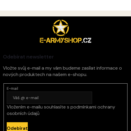
Z
á
p
a
t
í
Odebírat newsletter
Vložte svůj e-mail a my vám budeme zasílat informace o
nových produktech na našem e-shopu.
E-mail
Vložením e-mailu souhlasíte s
podmínkami ochrany
osobních údajů
Odebírat