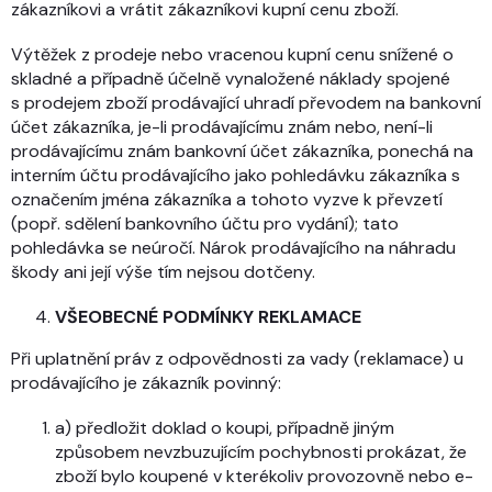
zákazníkovi a vrátit zákazníkovi kupní cenu zboží.
Výtěžek z prodeje nebo vracenou kupní cenu snížené o
skladné a případně účelně vynaložené náklady spojené
s prodejem zboží prodávající uhradí převodem na bankovní
účet zákazníka, je-li prodávajícímu znám nebo, není-li
prodávajícímu znám bankovní účet zákazníka, ponechá na
interním účtu prodávajícího jako pohledávku zákazníka s
označením jména zákazníka a tohoto vyzve k převzetí
(popř. sdělení bankovního účtu pro vydání); tato
pohledávka se neúročí. Nárok prodávajícího na náhradu
škody ani její výše tím nejsou dotčeny.
VŠEOBECNÉ PODMÍNKY REKLAMACE
Při uplatnění práv z odpovědnosti za vady (reklamace) u
prodávajícího je zákazník povinný:
a) předložit doklad o koupi, případně jiným
způsobem nevzbuzujícím pochybnosti prokázat, že
zboží bylo koupené v kterékoliv provozovně nebo e-