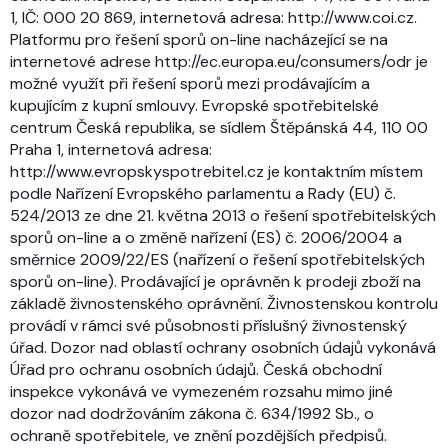
1, IČ: 000 20 869, internetová adresa: http://www.coi.cz.
Platformu pro řešení sporů on-line nacházející se na
internetové adrese http://ec.europa.eu/consumers/odr je
možné využít při řešení sporů mezi prodávajícím a
kupujícím z kupní smlouvy. Evropské spotřebitelské
centrum Česká republika, se sídlem Štěpánská 44, 110 00
Praha 1, internetová adresa:
http://www.evropskyspotrebitel.cz je kontaktním místem
podle Nařízení Evropského parlamentu a Rady (EU) č.
524/2013 ze dne 21. května 2013 o řešení spotřebitelských
sporů on-line a o změně nařízení (ES) č. 2006/2004 a
směrnice 2009/22/ES (nařízení o řešení spotřebitelských
sporů on-line). Prodávající je oprávněn k prodeji zboží na
základě živnostenského oprávnění. Živnostenskou kontrolu
provádí v rámci své působnosti příslušný živnostenský
úřad. Dozor nad oblastí ochrany osobních údajů vykonává
Úřad pro ochranu osobních údajů. Česká obchodní
inspekce vykonává ve vymezeném rozsahu mimo jiné
dozor nad dodržováním zákona č. 634/1992 Sb., o
ochraně spotřebitele, ve znění pozdějších předpisů.