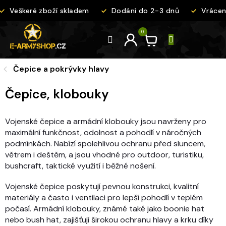
Přejít
Veškeré zboží skladem
Dodání do 2-3 dnů
Vrácení 
na
obsah
Čepice a pokrývky hlavy
Čepice, klobouky
Vojenské čepice a armádní klobouky jsou navrženy pro
maximální funkčnost, odolnost a pohodlí v náročných
podmínkách. Nabízí spolehlivou ochranu před sluncem,
větrem i deštěm, a jsou vhodné pro outdoor, turistiku,
bushcraft, taktické využití i běžné nošení.
Vojenské čepice poskytují pevnou konstrukci, kvalitní
materiály a často i ventilaci pro lepší pohodlí v teplém
počasí. Armádní klobouky, známé také jako boonie hat
nebo bush hat, zajišťují širokou ochranu hlavy a krku díky