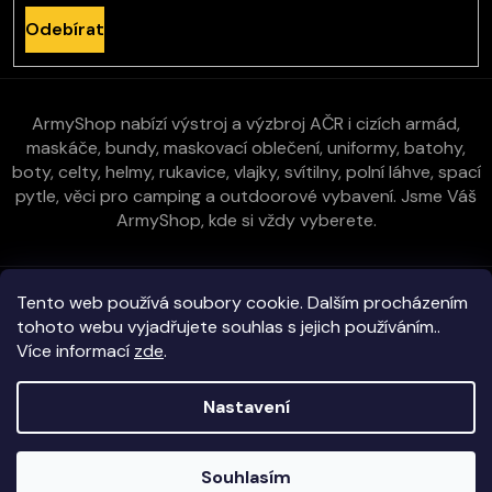
Odebírat
ArmyShop nabízí výstroj a výzbroj AČR i cizích armád,
maskáče, bundy, maskovací oblečení, uniformy, batohy,
boty, celty, helmy, rukavice, vlajky, svítilny, polní láhve, spací
pytle, věci pro camping a outdoorové vybavení. Jsme Váš
ArmyShop, kde si vždy vyberete.
Zákaznická péče
Tento web používá soubory cookie. Dalším procházením
tohoto webu vyjadřujete souhlas s jejich používáním..
Více informací
zde
.
Vše o nákupu
Nastavení
Kontakt
Copyright 2026
E-ArmyShop.cz
. Všechna práva vyhrazena.
Souhlasím
Veškeré zboží skladem na prodejně i e-shopu!