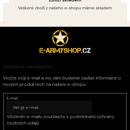
ý
p
Veškeré zboží z našeho e-shopu máme skladem
i
s
u
Z
á
p
a
t
í
Odebírat newsletter
Vložte svůj e-mail a my vám budeme zasílat informace o
nových produktech na našem e-shopu.
E-mail
Vložením e-mailu souhlasíte s
podmínkami ochrany
osobních údajů