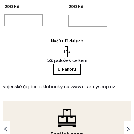
290 Kč
290 Kč
Načíst 12 dalších
S
1
5
t
O
r
52
položek celkem
v
á
l
n
Nahoru
á
k
o
d
v
a
vojenské čepice a klobouky na www.e-armyshop.cz
á
c
n
í
í
p
r
v
k
y
v
Zboží skladem