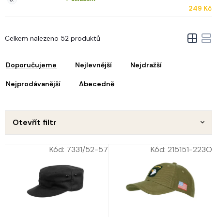
249 Kč
V
Celkem nalezeno 52 produktů
ý
Ř
p
a
i
Doporučujeme
Nejlevnější
Nejdražší
z
s
e
Nejprodávanější
Abecedně
p
n
r
o
p
d
Otevřít filtr
u
o
k
d
Kód:
7331/52-57
Kód:
215151-223O
t
u
ů
k
t
ů