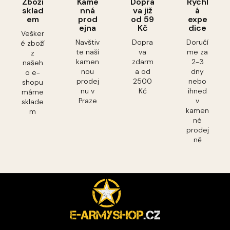
Zboží
Kame
Dopra
Rychl
sklad
nná
va již
á
em
prod
od 59
expe
ejna
Kč
dice
Vešker
Navštiv
Dopra
Doručí
é zboží
te naší
va
me za
z
kamen
zdarm
2-3
našeh
nou
a od
dny
o e-
prodej
2500
nebo
shopu
nu v
Kč
ihned
máme
Praze
v
sklade
kamen
m
né
prodej
ně
Z
á
p
a
t