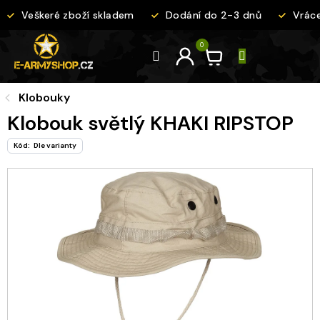
Přejít
Veškeré zboží skladem
Dodání do 2-3 dnů
Vrácen
na
obsah
Klobouky
Klobouk světlý KHAKI RIPSTOP
Kód:
Dle varianty