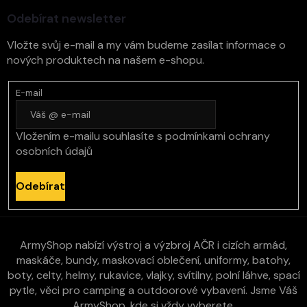
í
Odebírat newsletter
Vložte svůj e-mail a my vám budeme zasílat informace o
nových produktech na našem e-shopu.
E-mail
Vložením e-mailu souhlasíte s
podmínkami ochrany
osobních údajů
Odebírat
ArmyShop nabízí výstroj a výzbroj AČR i cizích armád,
maskáče, bundy, maskovací oblečení, uniformy, batohy,
boty, celty, helmy, rukavice, vlajky, svítilny, polní láhve, spací
pytle, věci pro camping a outdoorové vybavení. Jsme Váš
ArmyShop, kde si vždy vyberete.