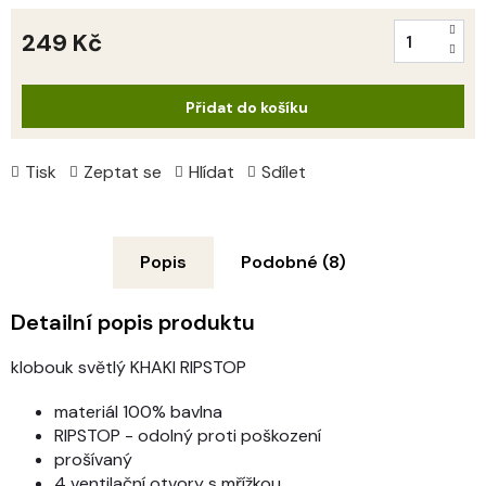
249 Kč
Měrná
cena:
Přidat do košíku
Tisk
Zeptat se
Hlídat
Sdílet
Popis
Podobné (8)
Detailní popis produktu
klobouk světlý KHAKI RIPSTOP
materiál 100% bavlna
RIPSTOP - odolný proti poškození
prošívaný
4 ventilační otvory s mřížkou