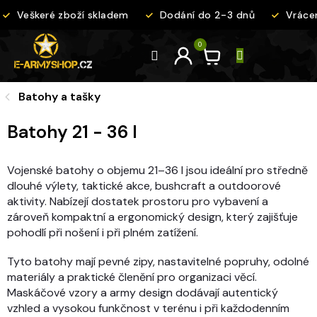
Přejít
Veškeré zboží skladem
Dodání do 2-3 dnů
Vrácení
na
obsah
Batohy a tašky
Batohy 21 - 36 l
Vojenské batohy o objemu 21–36 l jsou ideální pro středně
dlouhé výlety, taktické akce, bushcraft a outdoorové
aktivity. Nabízejí dostatek prostoru pro vybavení a
zároveň kompaktní a ergonomický design, který zajišťuje
pohodlí při nošení i při plném zatížení.
Tyto batohy mají pevné zipy, nastavitelné popruhy, odolné
materiály a praktické členění pro organizaci věcí.
Maskáčové vzory a army design dodávají autentický
vzhled a vysokou funkčnost v terénu i při každodenním