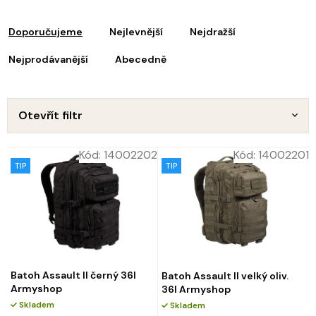
ý
Ř
p
a
i
Doporučujeme
Nejlevnější
Nejdražší
z
s
e
Nejprodávanější
Abecedně
p
n
r
o
p
d
Otevřít filtr
u
o
k
d
Kód:
14002202
Kód:
14002201
t
u
TIP
TIP
ů
k
t
ů
Batoh Assault II černý 36l
Batoh Assault II velký oliv.
Armyshop
36l Armyshop
Skladem
Skladem