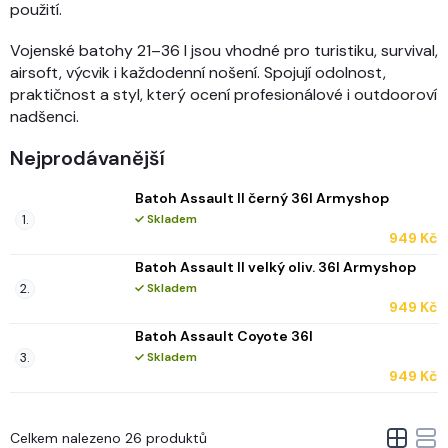
použití.
Vojenské batohy 21–36 l jsou vhodné pro turistiku, survival,
airsoft, výcvik i každodenní nošení. Spojují odolnost,
praktičnost a styl, který ocení profesionálové i outdooroví
nadšenci.
Nejprodávanější
Batoh Assault II černý 36l Armyshop
Skladem
949 Kč
Batoh Assault II velký oliv. 36l Armyshop
Skladem
949 Kč
Batoh Assault Coyote 36l
Skladem
949 Kč
V
Celkem nalezeno 26 produktů