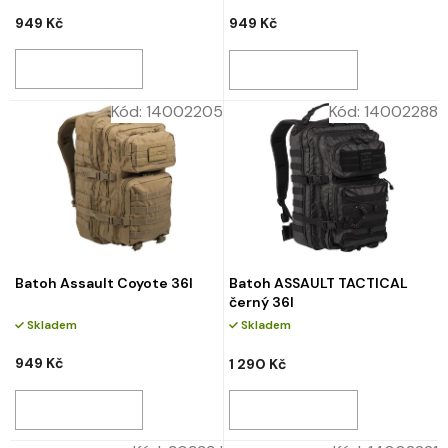
949 Kč
949 Kč
Kód:
14002205
Kód:
14002288
Batoh Assault Coyote 36l
Batoh ASSAULT TACTICAL
černý 36l
Skladem
Skladem
949 Kč
1 290 Kč