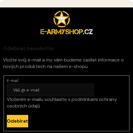
Z
á
p
a
t
í
Odebírat newsletter
Vložte svůj e-mail a my vám budeme zasílat informace o
nových produktech na našem e-shopu.
E-mail
Vložením e-mailu souhlasíte s
podmínkami ochrany
osobních údajů
Odebírat