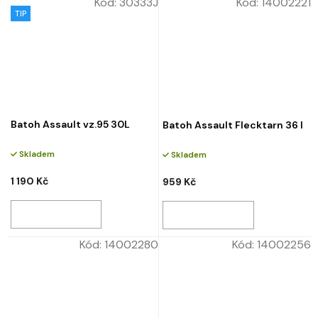
Kód:
30333J
Kód:
14002221
TIP
Batoh Assault vz.95 30L
Batoh Assault Flecktarn 36 l
Skladem
Skladem
1 190 Kč
959 Kč
Kód:
14002280
Kód:
14002256