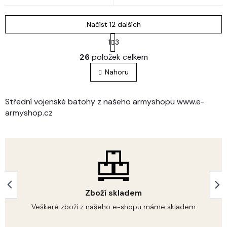
Načíst 12 dalších
S
1
3
t
O
r
26
položek celkem
v
á
l
n
Nahoru
á
k
o
d
v
a
Střední vojenské batohy z našeho armyshopu www.e-
á
c
armyshop.cz
n
í
í
p
r
v
k
y
v
ý
Zboží skladem
p
i
Veškeré zboží z našeho e-shopu máme skladem
s
u