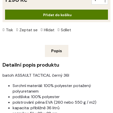
Měrná
cena:
Přidat do košíku
Tisk
Zeptat se
Hlídat
Sdílet
Popis
Detailní popis produktu
batoh ASSAULT TACTICAL černý 36l
Svrchní materiál: 100% polyester
potažený
polyuretanem
podšívka: 100% polyester
polstrování: pěna EVA (260 nebo 550 g / m2)
kapacita: přibližně 36 litrů