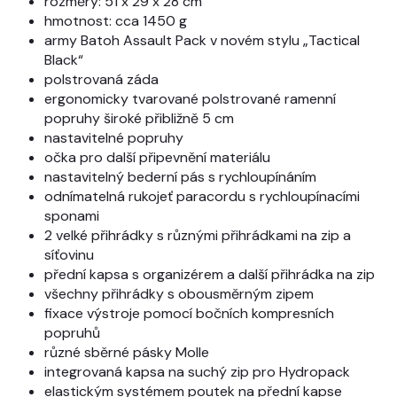
rozměry: 51 x 29 x 28 cm
hmotnost: cca 1450 g
army Batoh Assault Pack v novém stylu „Tactical
Black“
polstrovaná záda
ergonomicky tvarované polstrované ramenní
popruhy široké přibližně 5 cm
nastavitelné popruhy
očka pro další připevnění materiálu
nastavitelný bederní pás s rychloupínáním
odnímatelná rukojeť paracordu s rychloupínacími
sponami
2 velké přihrádky s různými přihrádkami na zip a
síťovinu
přední kapsa s organizérem a další přihrádka na zip
všechny přihrádky s obousměrným zipem
fixace výstroje pomocí bočních kompresních
popruhů
různé sběrné pásky Molle
integrovaná kapsa na suchý zip pro Hydropack
elastickým systémem poutek na přední kapse