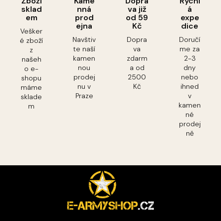
Zboží
Kame
Dopra
Rychl
sklad
nná
va již
á
em
prod
od 59
expe
ejna
Kč
dice
Vešker
Navštiv
Dopra
Doručí
é zboží
te naší
va
me za
z
kamen
zdarm
2-3
našeh
nou
a od
dny
o e-
prodej
2500
nebo
shopu
nu v
Kč
ihned
máme
Praze
v
sklade
kamen
m
né
prodej
ně
Z
á
p
a
t