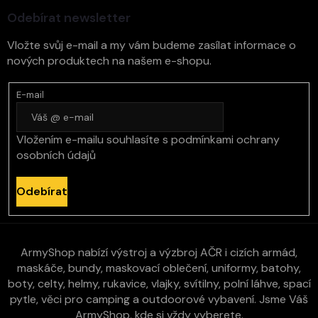
í
Odebírat newsletter
Vložte svůj e-mail a my vám budeme zasílat informace o
nových produktech na našem e-shopu.
E-mail
Vložením e-mailu souhlasíte s
podmínkami ochrany
osobních údajů
Odebírat
ArmyShop nabízí výstroj a výzbroj AČR i cizích armád,
maskáče, bundy, maskovací oblečení, uniformy, batohy,
boty, celty, helmy, rukavice, vlajky, svítilny, polní láhve, spací
pytle, věci pro camping a outdoorové vybavení. Jsme Váš
ArmyShop, kde si vždy vyberete.