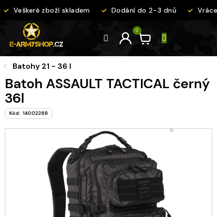
Přejít
Veškeré zboží skladem
Dodání do 2-3 dnů
Vrácen
na
obsah
Batohy 21 - 36 l
Batoh ASSAULT TACTICAL černý
36l
Kód:
14002288