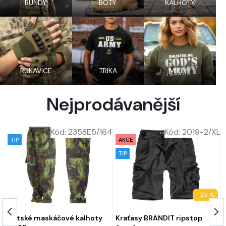
BUNDY
BOTY
KALHOTY
RUKAVICE
TRIKA
MIKINY
Nejprodávanější
CM
Kód:
2358E5/164
Kód:
2019-2/XL
TIP
AKCE
TIP
–25 %
Dětské maskáčové kalhoty
Kraťasy BRANDIT ripstop