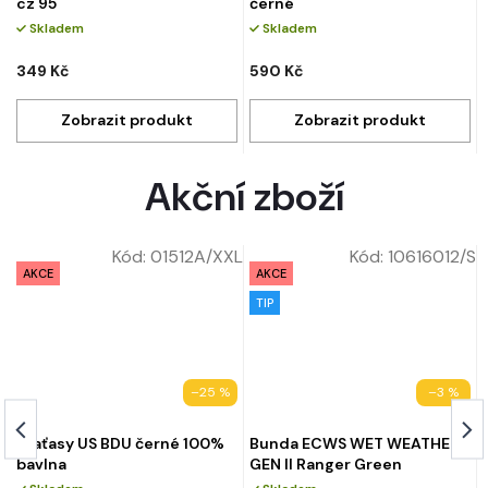
cz 95
černé
Skladem
Skladem
349 Kč
590 Kč
Akční zboží
/S
Kód:
01512A/XXL
Kód:
10616012/S
AKCE
AKCE
TIP
–25 %
–3 %
Kraťasy US BDU černé 100%
Bunda ECWS WET WEATHER
bavlna
GEN II Ranger Green