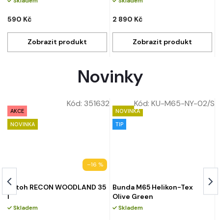
Skladem
Skladem
590 Kč
2 890 Kč
Novinky
/L
Kód:
351632
Kód:
KU-M65-NY-02/S
AKCE
NOVINKA
NOVINKA
TIP
–16 %
Batoh RECON WOODLAND 35
Bunda M65 Helikon-Tex
l
Olive Green
Skladem
Skladem