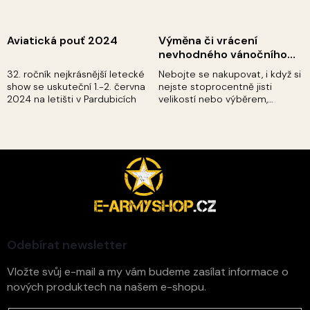
Aviatická pouť 2024
Výměna či vrácení
nevhodného vánočního
dárku až do 31.1.2024.
32. ročník nejkrásnější letecké
Nebojte se nakupovat, i když si
show se uskuteční 1.-2. června
nejste stoprocentně jisti
2024 na letišti v Pardubicích
velikostí nebo výběrem,
protože Vám umožníme dárek
vyměnit až do 31. ledna 2024.
Daný kousek Vám bez
problémů vyměníme...
Z
á
p
a
t
í
Odebírat newsletter
Vložte svůj e-mail a my vám budeme zasílat informace o
nových produktech na našem e-shopu.