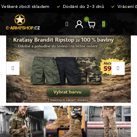
Přejít
eškeré zboží skladem
Dodání do 2-3 dnů
Vrácení či
na
obsah
Předchozí
Násle