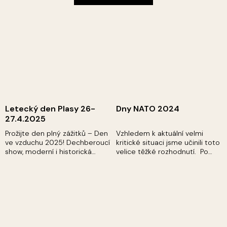
Letecký den Plasy 26-
Dny NATO 2024
27.4.2025
Prožijte den plný zážitků – Den
Vzhledem k aktuální velmi
ve vzduchu 2025! Dechberoucí
kritické situaci jsme učinili toto
show, moderní i historická
velice těžké rozhodnutí. Po
letadla a parádní podívaná
důkladném vyhodnocení všech
pro celou rodinu....
aktuálních okolností jsme se
rozhodli zrušit 24....