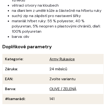
vzhledu
větrací otvory na kloubech
na dlani lem z umělé kůže a částečně na hřbetu ruky
suchý zip na zápěstí pro nastavení šířky
materiál: hřbet ruky: 55 % polyester, 40 %
polyuretan, 5% neopren s plastovými chrániči, dlaň:
100% polyuretan
barva: oliv
Doplňkové parametry
Kategorie
:
Army Rukavice
Záruka
:
24 měsíců
EAN
:
Zvolte variantu
Barva
:
OLIVE / ZELENÁ
#kamarádi
:
141