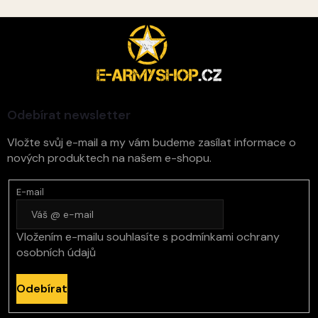
Z
á
p
a
t
í
Odebírat newsletter
Vložte svůj e-mail a my vám budeme zasílat informace o
nových produktech na našem e-shopu.
E-mail
Vložením e-mailu souhlasíte s
podmínkami ochrany
osobních údajů
Odebírat