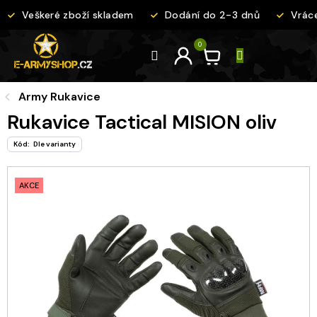
Přejít
Veškeré zboží skladem
Dodání do 2-3 dnů
Vrácen
na
obsah
Army Rukavice
Rukavice Tactical MISION oliv
Kód:
Dle varianty
AKCE