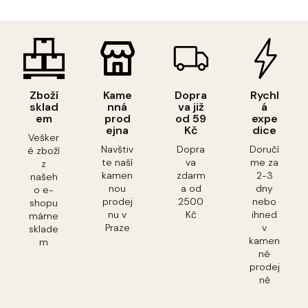
Zboží
Kame
Dopra
Rychl
sklad
nná
va již
á
em
prod
od 59
expe
ejna
Kč
dice
Vešker
Navštiv
Dopra
Doručí
é zboží
te naší
va
me za
z
kamen
zdarm
2-3
našeh
nou
a od
dny
o e-
prodej
2500
nebo
shopu
nu v
Kč
ihned
máme
Praze
v
sklade
kamen
m
né
prodej
ně