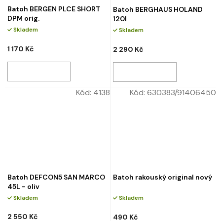
Batoh BERGEN PLCE SHORT
Batoh BERGHAUS HOLAND
DPM orig.
120l
Skladem
Skladem
1 170 Kč
2 290 Kč
Kód:
4138
Kód:
630383/91406450
Batoh DEFCON5 SAN MARCO
Batoh rakouský original nový
45L - oliv
Skladem
Skladem
2 550 Kč
490 Kč