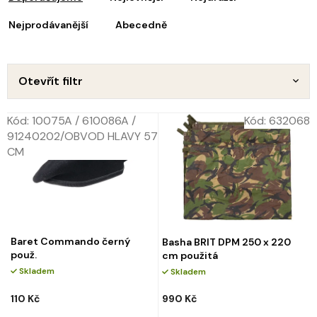
z
s
e
Nejprodávanější
Abecedně
p
n
r
o
p
d
Otevřít filtr
u
o
k
d
Kód:
10075A / 610086A /
Kód:
632068
t
u
91240202/OBVOD HLAVY 57
ů
k
CM
t
ů
Baret Commando černý
Basha BRIT DPM 250 x 220
použ.
cm použitá
Skladem
Skladem
110 Kč
990 Kč