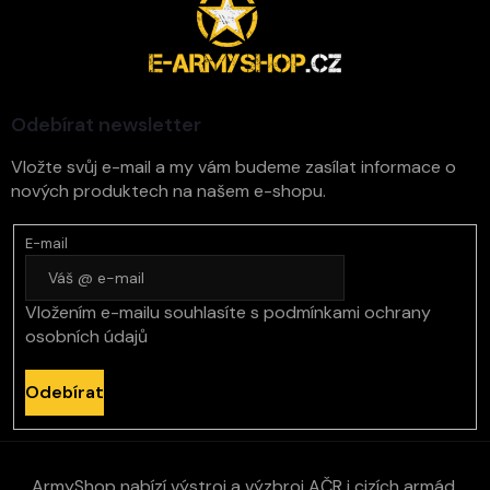
á
p
a
t
í
Odebírat newsletter
Vložte svůj e-mail a my vám budeme zasílat informace o
nových produktech na našem e-shopu.
E-mail
Vložením e-mailu souhlasíte s
podmínkami ochrany
osobních údajů
Odebírat
ArmyShop nabízí výstroj a výzbroj AČR i cizích armád,