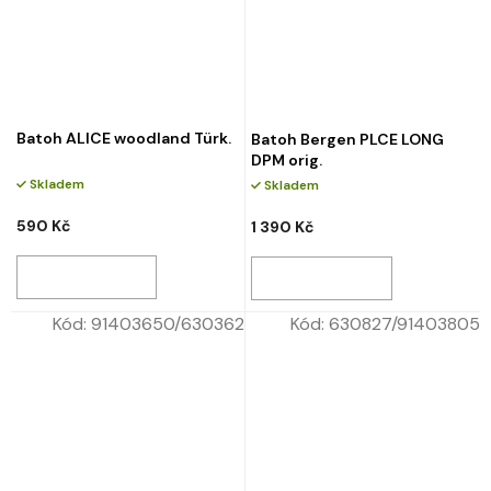
Batoh ALICE woodland Türk.
Batoh Bergen PLCE LONG
DPM orig.
Skladem
Skladem
590 Kč
1 390 Kč
Kód:
91403650/630362
Kód:
630827/91403805