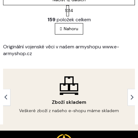
S
1
14
t
O
r
159
položek celkem
v
á
l
n
Nahoru
á
k
o
d
v
a
Originální vojenské věci v našem armyshopu www.e-
á
c
armyshop.cz
n
í
í
p
r
v
k
y
v
ý
Zboží skladem
p
i
Veškeré zboží z našeho e-shopu máme skladem
s
u
Z