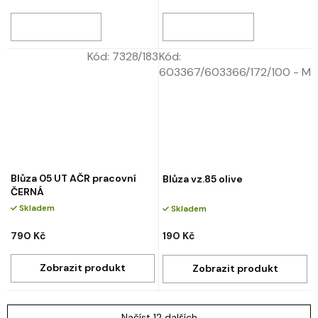
Kód:
7328/183
Kód:
603367/603366/172/100 - M
Blůza 05 UT AČR pracovní
Blůza vz.85 olive
ČERNÁ
Skladem
Skladem
790 Kč
190 Kč
Načíst 12 dalších