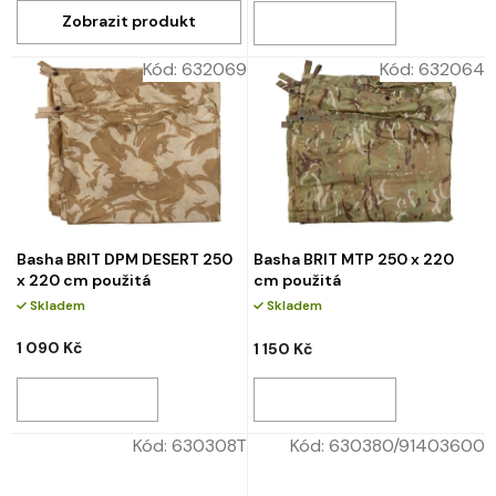
Kód:
632069
Kód:
632064
Basha BRIT DPM DESERT 250
Basha BRIT MTP 250 x 220
x 220 cm použitá
cm použitá
Skladem
Skladem
1 090 Kč
1 150 Kč
Kód:
630308T
Kód:
630380/91403600