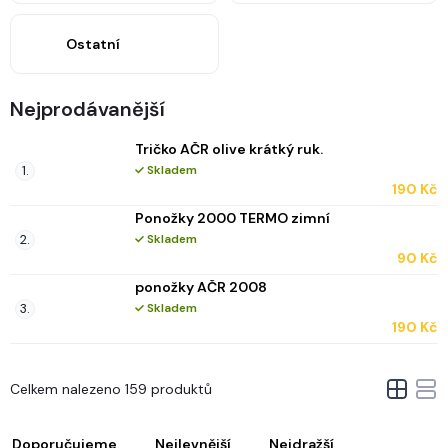
Ostatní
Nejprodávanější
Tričko AČR olive krátký ruk.
Skladem
190 Kč
Ponožky 2000 TERMO zimní
Skladem
90 Kč
ponožky AČR 2008
Skladem
190 Kč
V
Celkem nalezeno 159 produktů
ý
Ř
p
a
i
Doporučujeme
Nejlevnější
Nejdražší