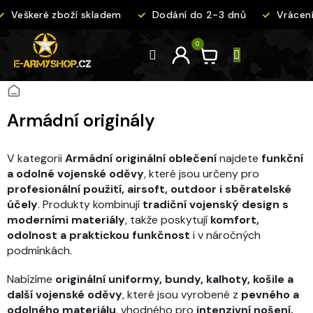
Přejít
Veškeré zboží skladem
Dodání do 2-3 dnů
Vrácení 
na
obsah
Domů
Armádní originály
V kategorii
Armádní originální oblečení
najdete
funkční
a odolné vojenské oděvy
, které jsou určeny pro
profesionální použití, airsoft, outdoor i sběratelské
účely
. Produkty kombinují
tradiční vojenský design s
moderními materiály
, takže poskytují
komfort,
odolnost a praktickou funkčnost
i v náročných
podmínkách.
Nabízíme
originální uniformy, bundy, kalhoty, košile a
další vojenské oděvy
, které jsou vyrobené z
pevného a
odolného materiálu
, vhodného pro
intenzivní nošení,