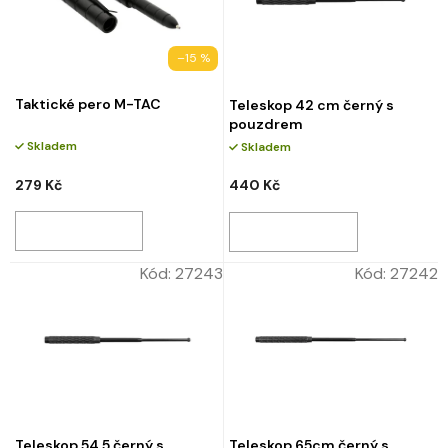
ů
–15 %
Taktické pero M-TAC
Teleskop 42 cm černý s
pouzdrem
Skladem
Skladem
279 Kč
440 Kč
Kód:
27243
Kód:
27242
Teleskop 54,5 černý s
Teleskop 65cm černý s