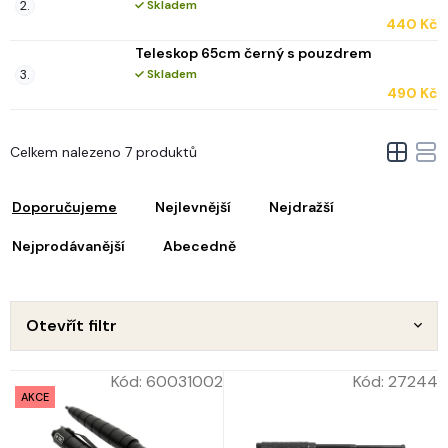
Skladem
440 Kč
Teleskop 65cm černý s pouzdrem
Skladem
490 Kč
V
Celkem nalezeno 7 produktů
ý
Ř
p
a
i
Doporučujeme
Nejlevnější
Nejdražší
z
s
e
Nejprodávanější
Abecedně
p
n
r
o
p
d
Otevřít filtr
u
o
k
d
Kód:
60031002
Kód:
27244
t
u
AKCE
ů
k
t