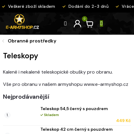
Přejít
Veškeré zboží skladem
Dodání do 2-3 dnů
Vrácen
na
obsah
Obranné prostředky
Teleskopy
Kalené i nekalené teleskopické obušky pro obranu.
Vše pro obranu v našem armyshopu www.e-armyshop.cz
Nejprodávanější
Teleskop 54,5 černý s pouzdrem
Skladem
449 Kč
Teleskop 42 cm černý s pouzdrem