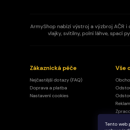
ArmyShop nabízí výstroj a výzbroj AČR i c
vlajky, svítilny, polní láhve, spa
Zákaznická péče
Vše 
Nejčastější dotazy (FAQ)
Obcho
Doprava a platba
Odstou
Nastavení cookies
Odstou
Rekla
Zpraco
Kamen
Tento web 
Kontak