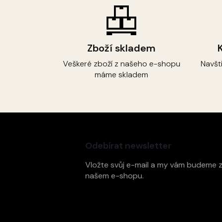
Zboží skladem
Veškeré zboží z našeho e-shopu
Navšt
máme skladem
Z
á
p
Odebírat newsletter
a
t
Vložte svůj e-mail a my vám budeme 
í
našem e-shopu.