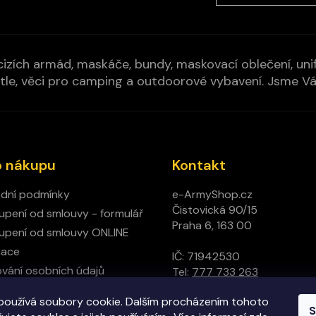
izích armád, maskáče, bundy, maskovací oblečení, unifo
cí pytle, věci pro camping a outdoorové vybavení. Jsme 
o nákupu
Kontakt
dní podmínky
e-ArmyShop.cz
Čistovická 90/15
pení od smlouvy - formulář
Praha 6, 163 00
pení od smlouvy ONLINE
mace
IČ: 71942530
vání osobních údajů
Tel:
777 733 263
ný obchod
používá soubory cookie. Dalším procházením tohoto
t
S