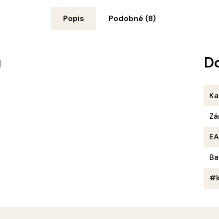
Popis
Podobné (8)
u
D
Ka
Zá
E
Ba
#k