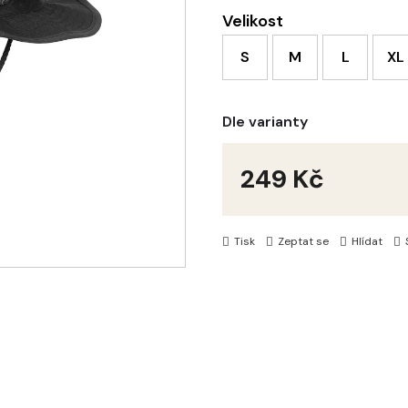
Velikost
S
M
L
XL
Dle varianty
249 Kč
Měrná
cena:
Tisk
Zeptat se
Hlídat