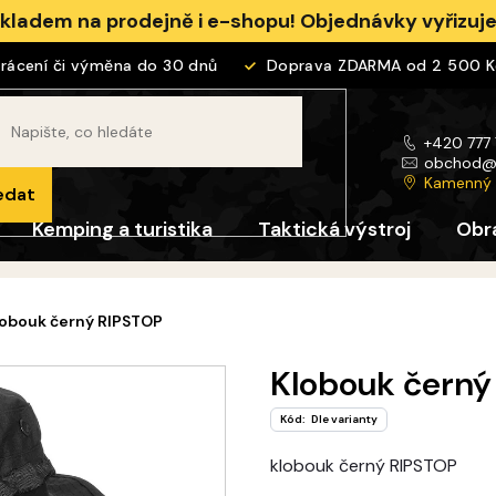
skladem na prodejně i e-shopu! Objednávky vyřizu
cení či výměna do 30 dnů
Doprava ZDARMA od 2 500 Kč
+420 777
obchod
Kamenný
edat
Kemping a turistika
Taktická výstroj
Obr
lobouk černý RIPSTOP
Klobouk černý
Kód:
Dle varianty
klobouk černý RIPSTOP