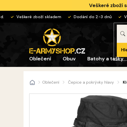
Přejít
Veškeré zboží 
na
obsah
Veškeré zboží skladem
Dodání do 2-3 dnů
Vrá
Hl
Oblečení
Obuv
Batohy a tašky
Oblečení
Čepice a pokrývky hlavy
K
Domů