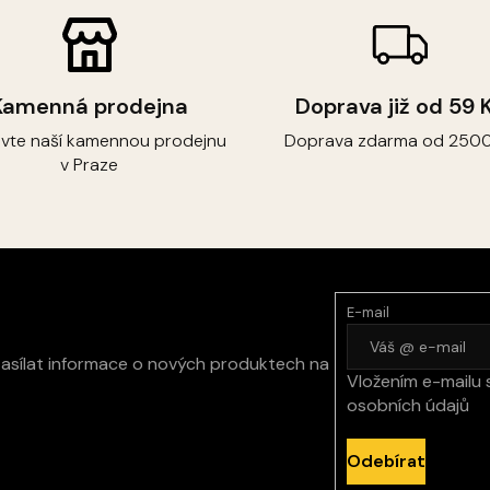
Kamenná prodejna
Doprava již od 59 
ivte naší kamennou prodejnu
Doprava zdarma od 2500
v Praze
E-mail
zasílat informace o nových produktech na
Vložením e-mailu 
osobních údajů
Odebírat