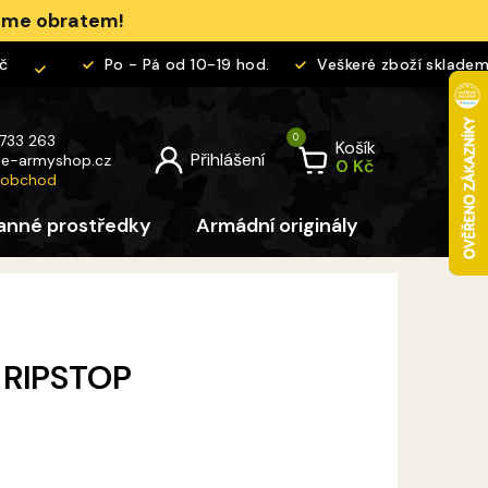
jeme obratem!
Po - Pá od 10-19 hod.
Veškeré zboží skladem
 733 263
Košík
@
e-armyshop.cz
 obchod
anné prostředky
Armádní originály
Pro děti
 RIPSTOP