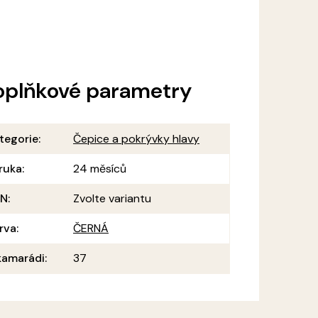
oplňkové parametry
tegorie
:
Čepice a pokrývky hlavy
ruka
:
24 měsíců
AN
:
Zvolte variantu
rva
:
ČERNÁ
amarádi
:
37