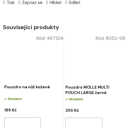
Tisk
Zeptat se
Hlídat
Sdílet
Související produkty
Kód:
46732A
Kód:
8052-1/B
Pouzdro na nůž kožené
Pouzdro MOLLE MULTI
POUCH LARGE černé
Skladem
Skladem
189 Kč
255 Kč