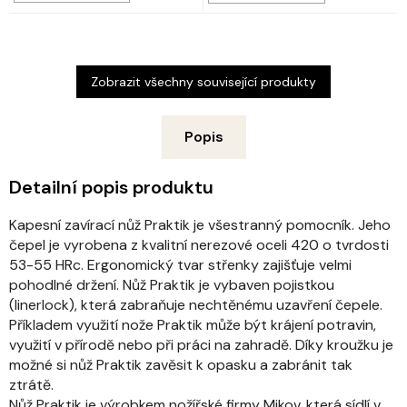
Zobrazit všechny související produkty
Popis
Detailní popis produktu
Kapesní zavírací nůž Praktik je všestranný pomocník. Jeho
čepel je vyrobena z kvalitní nerezové oceli 420 o tvrdosti
53-55 HRc. Ergonomický tvar střenky zajišťuje velmi
pohodlné držení. Nůž Praktik je vybaven pojistkou
(linerlock), která zabraňuje nechtěnému uzavření čepele.
Příkladem využití nože Praktik může být krájení potravin,
využití v přírodě nebo při práci na zahradě. Díky kroužku je
možné si nůž Praktik zavěsit k opasku a zabránit tak
ztrátě.
Nůž Praktik je výrobkem nožířské firmy Mikov, která sídlí v