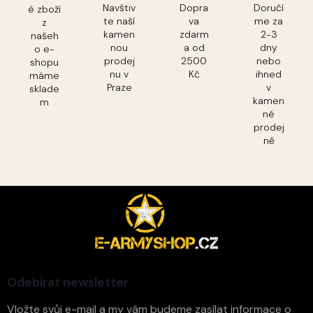
Navštiv
Dopra
Doručí
é zboží
te naší
va
me za
z
kamen
zdarm
2-3
našeh
nou
a od
dny
o e-
prodej
2500
nebo
shopu
nu v
Kč
ihned
máme
Praze
v
sklade
kamen
m
né
prodej
ně
Z
á
p
a
t
í
Odebírat newsletter
Vložte svůj e-mail a my vám budeme zasílat informace o