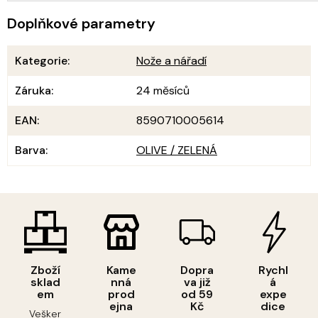
Doplňkové parametry
Kategorie
:
Nože a nářadí
Záruka
:
24 měsíců
EAN
:
8590710005614
Barva
:
OLIVE / ZELENÁ
Zboží
Kame
Dopra
Rychl
sklad
nná
va již
á
em
prod
od 59
expe
ejna
Kč
dice
Vešker