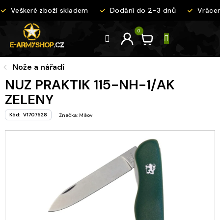
Přejít
Veškeré zboží skladem
Dodání do 2-3 dnů
Vrácení č
na
obsah
Nože a nářadí
NUZ PRAKTIK 115-NH-1/AK
ZELENY
Kód:
V1707528
Značka:
Mikov