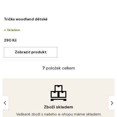
Tričko woodland dětské
Skladem
290 Kč
7
položek celkem
O
v
l
á
d
a
c
í
Zboží skladem
p
r
Veškeré zboží z našeho e-shopu máme skladem