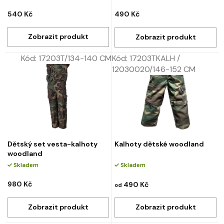
540 Kč
490 Kč
Kód:
17203T/134-140 CM
Kód:
17203TKALH /
12030020/146-152 CM
Dětský set vesta-kalhoty
Kalhoty dětské woodland
woodland
Skladem
Skladem
980 Kč
490 Kč
od