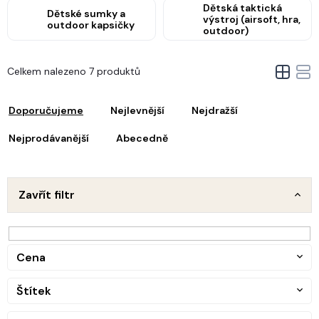
Dětská taktická
Dětské sumky a
výstroj (airsoft, hra,
outdoor kapsičky
outdoor)
V
Celkem nalezeno 7 produktů
ý
Ř
p
a
i
Doporučujeme
Nejlevnější
Nejdražší
z
s
e
Nejprodávanější
Abecedně
p
n
r
o
p
d
Zavřít filtr
u
o
k
d
t
u
ů
Cena
k
t
Štítek
ů