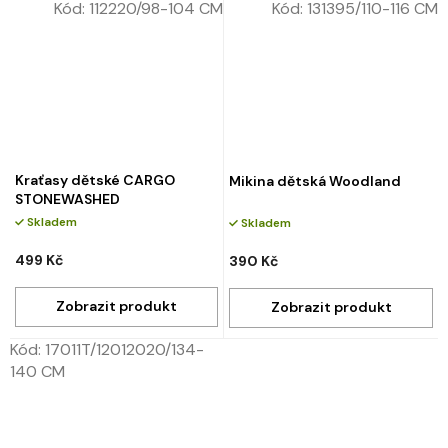
Kód:
112220/98-104 CM
Kód:
131395/110-116 CM
Kraťasy dětské CARGO
Mikina dětská Woodland
STONEWASHED
Skladem
Skladem
499 Kč
390 Kč
Kód:
17011T/12012020/134-
140 CM