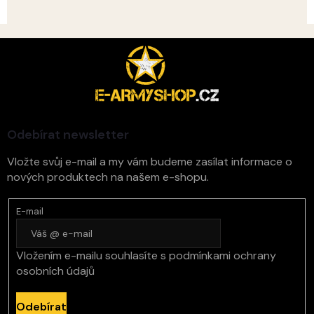
v
k
y
Z
v
á
ý
p
p
i
a
s
t
u
í
Odebírat newsletter
Vložte svůj e-mail a my vám budeme zasílat informace o
nových produktech na našem e-shopu.
E-mail
Vložením e-mailu souhlasíte s
podmínkami ochrany
osobních údajů
Odebírat