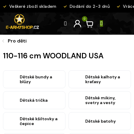
Přejít
Veškeré zboží skladem
Dodání do 2-3 dnů
Vrácen
na
obsah
Pro děti
110-116 cm WOODLAND USA
Dětské bundy a
Dětské kalhoty a
blůzy
kraťasy
Dětské mikiny,
Dětská trička
svetry a vesty
Dětské kšiltovky a
Dětské batohy
čepice