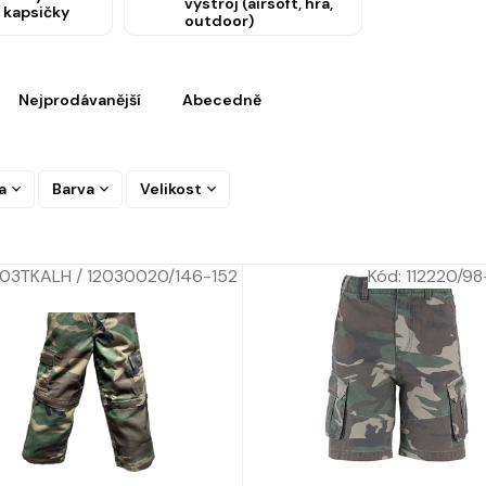
výstroj (airsoft, hra,
 kapsičky
outdoor)
Nejprodávanější
Abecedně
a
Barva
Velikost
03TKALH / 12030020/146-152
Kód:
112220/9