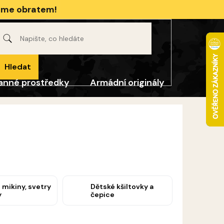
jeme obratem!
Hledat
anné prostředky
Armádní originály
Pro děti
 mikiny, svetry
Dětské kšiltovky a
y
čepice