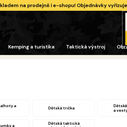
skladem na prodejně i e-shopu! Objednávky vyřizu
Kemping a turistika
Taktická výstroj
Obr
alhoty a
Dětské
Dětská trička
a vest
Dětská taktická
sumky a