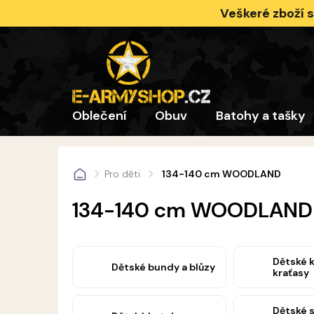
Přejít
Veškeré zboží 
na
obsah
Oblečení
Obuv
Batohy a tašky
Pro děti
134-140 cm WOODLAND
Domů
134-140 cm WOODLAND
Dětské k
Dětské bundy a blůzy
kraťasy
Dětské 