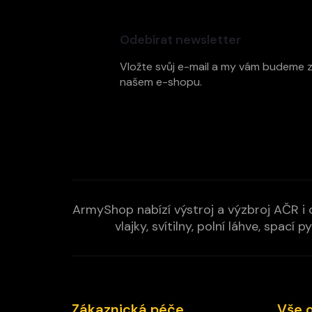
á
p
Odebírat newsletter
a
t
Vložte svůj e-mail a my vám budeme 
í
našem e-shopu.
ArmyShop nabízí výstroj a výzbroj AČR i c
vlajky, svítilny, polní láhve, spa
Zákaznická péče
Vše 