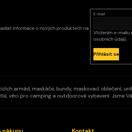
p
i
s
E-mail
u
zasílat informace o nových produktech na
Vložením e-mailu 
osobních údajů
Přihlásit se
izích armád, maskáče, bundy, maskovací oblečení, unifo
cí pytle, věci pro camping a outdoorové vybavení. Jsme 
o nákupu
Kontakt