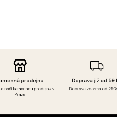
O
v
l
á
d
a
c
í
amenná prodejna
Doprava již od 59
p
r
te naší kamennou prodejnu v
Doprava zdarma od 250
v
Praze
k
y
v
ý