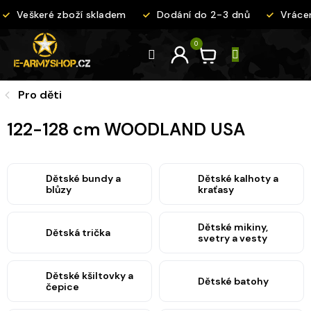
Přejít
Veškeré zboží skladem
Dodání do 2-3 dnů
Vrácen
na
obsah
Pro děti
122-128 cm WOODLAND USA
Dětské bundy a
Dětské kalhoty a
blůzy
kraťasy
Dětské mikiny,
Dětská trička
svetry a vesty
Dětské kšiltovky a
Dětské batohy
čepice