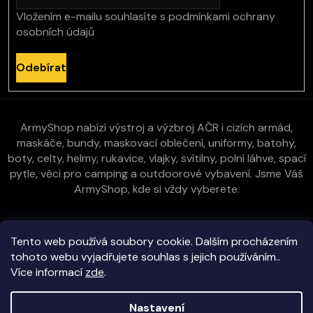
Vložením e-mailu souhlasíte s
podmínkami ochrany
osobních údajů
Odebírat
ArmyShop nabízí výstroj a výzbroj AČR i cizích armád,
maskáče, bundy, maskovací oblečení, uniformy, batohy,
boty, celty, helmy, rukavice, vlajky, svítilny, polní láhve, spací
pytle, věci pro camping a outdoorové vybavení. Jsme Váš
ArmyShop, kde si vždy vyberete.
Zákaznická péče
Tento web používá soubory cookie. Dalším procházením
tohoto webu vyjadřujete souhlas s jejich používáním..
Více informací
zde
.
Vše o nákupu
Nastavení
Kontakt