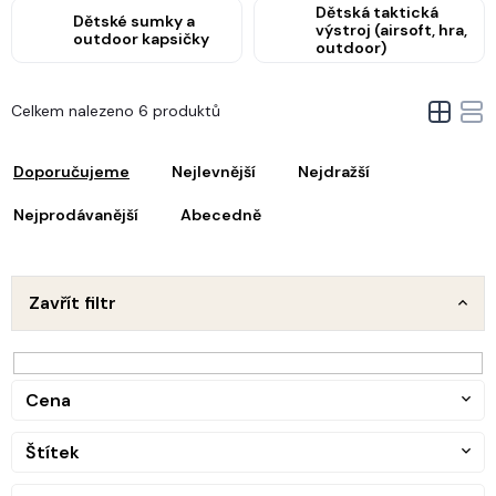
Dětská taktická
Dětské sumky a
výstroj (airsoft, hra,
outdoor kapsičky
outdoor)
V
Celkem nalezeno 6 produktů
ý
Ř
p
a
i
Doporučujeme
Nejlevnější
Nejdražší
z
s
e
Nejprodávanější
Abecedně
p
n
r
o
p
d
Zavřít filtr
u
o
k
d
t
u
ů
Cena
k
t
Štítek
ů