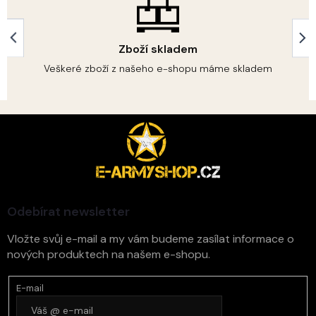
d
a
c
í
Zboží skladem
p
r
Veškeré zboží z našeho e-shopu máme skladem
v
k
y
Z
v
á
ý
p
p
i
a
s
t
u
í
Odebírat newsletter
Vložte svůj e-mail a my vám budeme zasílat informace o
nových produktech na našem e-shopu.
E-mail