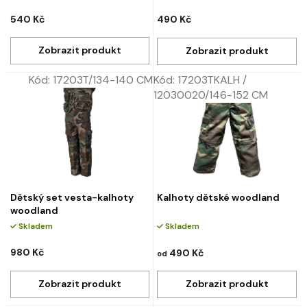
540 Kč
490 Kč
Kód:
17203T/134-140 CM
Kód:
17203TKALH /
12030020/146-152 CM
Dětský set vesta-kalhoty
Kalhoty dětské woodland
woodland
Skladem
Skladem
980 Kč
490 Kč
od