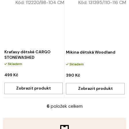
Kód:
112220/98-104 CM
Kód:
131395/110-116 CM
Kraťasy dětské CARGO
Mikina dětská Woodland
STONEWASHED
Skladem
Skladem
499 Kč
390 Kč
6
položek celkem
O
v
l
á