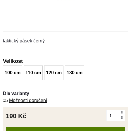
taktický pásek černý
Velikost
100 cm
110 cm
120 cm
130 cm
Dle varianty
Možnosti doručení
190 Kč
Měrná
cena: