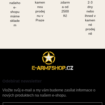
kamen
zdarm
2-3
našeho
nou
a od
dny
e-
prodej
2500
nebo
shopu
nu v
Kč
ihned v
máme
Praze
kamen
sklade
né
m
prodej
ně
Z
á
p
a
t
í
Odebírat newsletter
Vložte svůj e-mail a my vám budeme zasílat informace o
nových produktech na našem e-shopu.