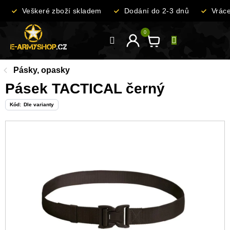
Přejít
Veškeré zboží skladem
Dodání do 2-3 dnů
Vrácen
na
obsah
Pásky, opasky
Pásek TACTICAL černý
Kód:
Dle varianty