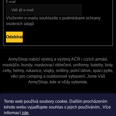
E-mail
Vložením e-mailu souhlasíte s
podmínkami ochrany
osobních údajů
Odebírat
ArmyShop nabízí výstroj a výzbroj AČR i cizích armád,
maskáče, bundy, maskovací oblečení, uniformy, batohy, boty,
celty, helmy, rukavice, vlajky, svítilny, polní láhve, spací pytle,
věci pro camping a outdoorové vybavení. Jsme Váš
ArmyShop, kde si vždy vyberete.
Zákaznická péče
Tento web používá soubory cookie. Dalším procházením
tohoto webu vyjadřujete souhlas s jejich používáním.. Více
informací
zde
.
Vše o nákupu