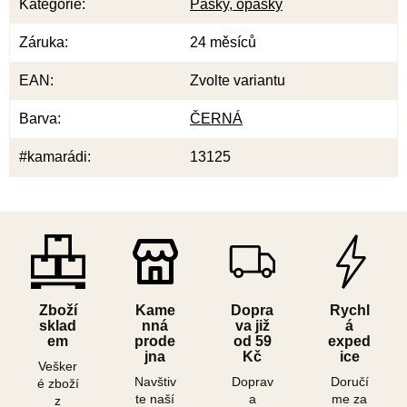
Kategorie
:
Pásky, opasky
Záruka
:
24 měsíců
EAN
:
Zvolte variantu
Barva
:
ČERNÁ
#kamarádi
:
13125
Zboží
Kame
Dopra
Rychl
sklad
nná
va již
á
em
prode
od 59
exped
jna
Kč
ice
Vešker
Navštiv
Doprav
Doručí
é zboží
te naší
a
me za
z