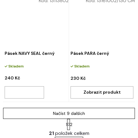
Kód:
13113802
Kód:
13161002/130 CM
Pásek NAVY SEAL černý
Pásek PARA černý
Skladem
Skladem
240 Kč
230 Kč
Načíst 9 dalších
S
1
2
t
O
r
21
položek celkem
v
á