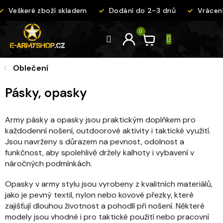
Přejít
Veškeré zboží skladem
Dodání do 2-3 dnů
Vrácení 
na
obsah
Oblečení
Pásky, opasky
Army pásky a opasky jsou praktickým doplňkem pro
každodenní nošení, outdoorové aktivity i taktické využití.
Jsou navrženy s důrazem na pevnost, odolnost a
funkčnost, aby spolehlivě držely kalhoty i vybavení v
náročných podmínkách.
Opasky v army stylu jsou vyrobeny z kvalitních materiálů,
jako je pevný textil, nylon nebo kovové přezky, které
zajišťují dlouhou životnost a pohodlí při nošení. Některé
modely jsou vhodné i pro taktické použití nebo pracovní