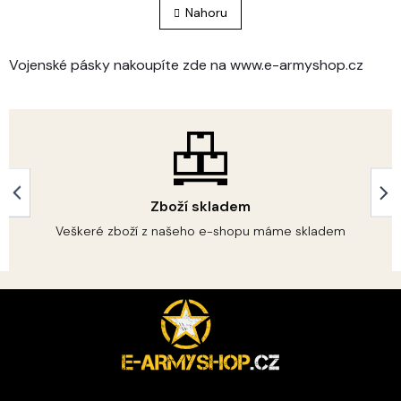
l
n
Nahoru
á
k
o
d
v
a
Vojenské pásky nakoupíte zde na www.e-armyshop.cz
á
c
n
í
í
p
r
v
k
y
v
Zboží skladem
ý
p
Veškeré zboží z našeho e-shopu máme skladem
i
s
u
Z
á
p
a
t
í