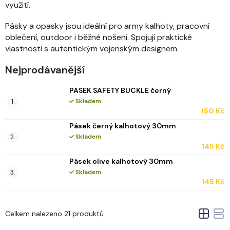
využití.
Pásky a opasky jsou ideální pro army kalhoty, pracovní
oblečení, outdoor i běžné nošení. Spojují praktické
vlastnosti s autentickým vojenským designem.
Nejprodávanější
PÁSEK SAFETY BUCKLE černý
Skladem
150 Kč
Pásek černý kalhotový 30mm
Skladem
145 Kč
Pásek olive kalhotový 30mm
Skladem
145 Kč
V
Celkem nalezeno 21 produktů
ý
Ř