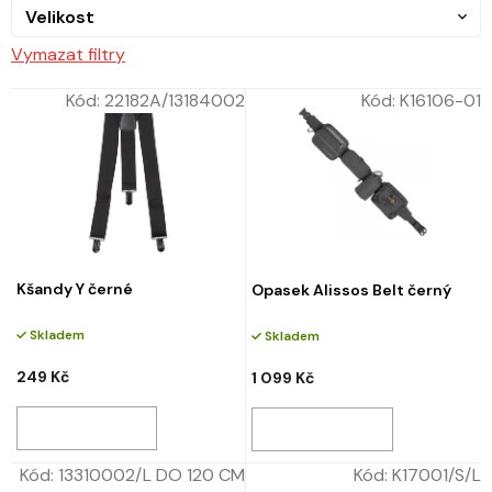
Velikost
Vymazat filtry
Kód:
22182A/13184002
Kód:
K16106-01
Kšandy Y černé
Opasek Alissos Belt černý
Skladem
Skladem
249 Kč
1 099 Kč
Kód:
13310002/L DO 120 CM
Kód:
K17001/S/L