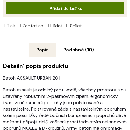
cena:
Přidat do košíku
Tisk
Zeptat se
Hlídat
Sdílet
Popis
Podobné (10)
Detailní popis produktu
Batoh ASSAULT URBAN 20 l
Batoh assault je odolný proti vodě, všechny prostory jsou
uzavřeny robustním 2-pásmovým zipem, ergonomicky
tvarované ramenní popruhy jsou polstrované a
nastavitelné. Polstrovaná záda s nastavitelným popruhem
kolem pasu. Díky řadě bočních kompresních popruhů dává
možnost připojit další zařízení prostřednictvím nylonových
popruhů MOLLE a D-kroužků. Army batoh má ohromady