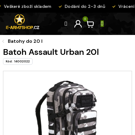
Přejít
Veškeré zboží skladem
Dodání do 2-3 dnů
Vrácení 
na
obsah
Batohy do 20 l
Batoh Assault Urban 20l
Kód:
14002022