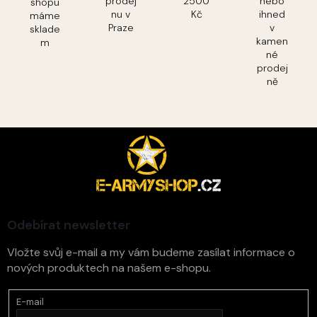
prodej
2500
nebo
shopu
nu v
Kč
ihned
máme
Praze
v
sklade
kamen
m
né
prodej
ně
Z
á
p
a
t
í
Odebírat newsletter
Vložte svůj e-mail a my vám budeme zasílat informace o
nových produktech na našem e-shopu.
E-mail