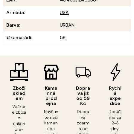
Armáda
:
USA
Barva
:
URBAN
#kamarádi
:
58
Zboží
Kame
Dopra
Rychl
sklad
nná
va již
á
em
prod
od 59
expe
ejna
Kč
dice
Vešker
Navštiv
Dopra
Doručí
é zboží
te naší
va
me za
z
kamen
zdarm
2-3
našeh
nou
a od
dny
o e-