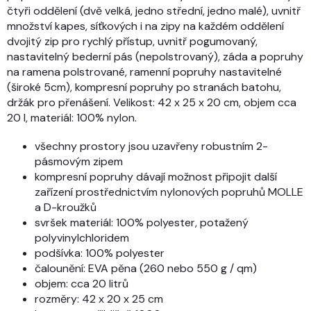
čtyři oddělení (dvě velká, jedno střední, jedno malé), uvnitř
množství kapes, síťkových i na zipy na každém oddělení
dvojitý zip pro rychlý přístup, uvnitř pogumovaný,
nastavitelný bederní pás (nepolstrovaný), záda a popruhy
na ramena polstrované, ramenní popruhy nastavitelné
(široké 5cm), kompresní popruhy po stranách batohu,
držák pro přenášení. Velikost: 42 x 25 x 20 cm, objem cca
20 l, materiál: 100% nylon.
všechny prostory jsou uzavřeny robustním 2-
pásmovým zipem
kompresní popruhy dávají možnost připojit další
zařízení prostřednictvím nylonových popruhů MOLLE
a D-kroužků
svršek materiál: 100% polyester, potažený
polyvinylchloridem
podšívka: 100% polyester
čalounění: EVA pěna (260 nebo 550 g / qm)
objem: cca 20 litrů
rozměry: 42 x 20 x 25 cm