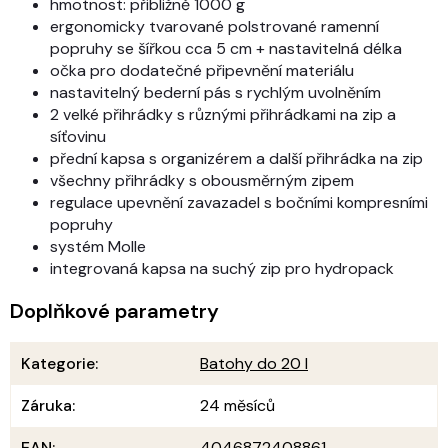
hmotnost: přibližně 1000 g
ergonomicky tvarované polstrované ramenní
popruhy se šířkou cca 5 cm + nastavitelná délka
očka pro dodatečné připevnění materiálu
nastavitelný bederní pás s rychlým uvolněním
2 velké přihrádky s různými přihrádkami na zip a
síťovinu
přední kapsa s organizérem a další přihrádka na zip
všechny přihrádky s obousměrným zipem
regulace upevnění zavazadel s bočními kompresními
popruhy
systém Molle
integrovaná kapsa na suchý zip pro hydropack
Doplňkové parametry
Kategorie
:
Batohy do 20 l
Záruka
:
24 měsíců
EAN
:
4046872408861