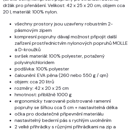
držák pro přenášení. Velikost: 42 x 25 x 20 cm, objem cca
20 l, materiál: 100% nylon.
všechny prostory jsou uzavřeny robustním 2-
pásmovým zipem
kompresní popruhy dávají možnost připojit další
zařízení prostřednictvím nylonových popruhů MOLLE
a D-kroužků
svršek materiál: 100% polyester, potažený
polyvinylchloridem
podšívka: 100% polyester
čalounění: EVA pěna (260 nebo 550 g / qm)
objem: cca 20 litrů
rozměry: 42 x 20 x 25 cm
hmotnost: přibližně 1000 g
ergonomicky tvarované polstrované ramenní
popruhy se šířkou cca 5 cm + nastavitelná délka
očka pro dodatečné připevnění materiálu
nastavitelný bederní pás s rychlým uvolněním
2 velké přihrádky s různými přihrádkami na zip a