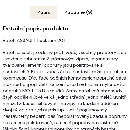
Popis
Podobné (9)
Detailní popis produktu
Batoh ASSAULT flecktarn 20 l
Batoh assault je odolný proti vodě, všechny prostory jsou
uzavřeny robustním 2-pásmovým zipem, ergonomicky
tvarované ramenní popruhy jsou polstrované a
nastavitelné. Polstrovaná záda s nastavitelným popruhem
kolem pasu. Díky řadě bočních kompresních popruhů dává
možnost připojit další zařízení prostřednictvím nylonových
popruhů MOLLE a D-kroužků. Army batoh má ohromady
čtyři oddělení (dvě velká, jedno střední, jedno malé), uvnitř
množství kapes, síťkových i na zipy na každém oddělení
dvojitý zip pro rychlý přístup, uvnitř pogumovaný,
nastavitelný bederní pás (nepolstrovaný), záda a popruhy
na ramena polstrované, ramenní popruhy nastavitelné
(široké 5cm), kompresní popruhy po stranách batohu,