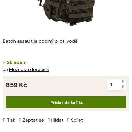
Batoh assault je odolný proti vodě
Skladem
Možnosti doručení
859 Kč
Měrná
cena:
Přidat do košíku
Tisk
Zeptat se
Hlídat
Sdílet