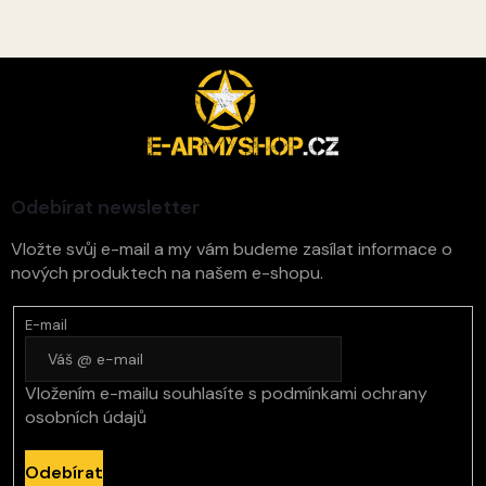
Z
á
p
a
t
í
Odebírat newsletter
Vložte svůj e-mail a my vám budeme zasílat informace o
nových produktech na našem e-shopu.
E-mail
Vložením e-mailu souhlasíte s
podmínkami ochrany
osobních údajů
Odebírat