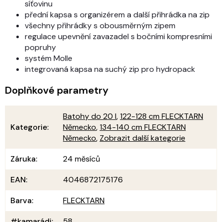
síťovinu
přední kapsa s organizérem a další přihrádka na zip
všechny přihrádky s obousměrným zipem
regulace upevnění zavazadel s bočními kompresními
popruhy
systém Molle
integrovaná kapsa na suchý zip pro hydropack
Doplňkové parametry
Batohy do 20 l
,
122-128 cm FLECKTARN
Kategorie
:
Německo
,
134-140 cm FLECKTARN
Německo
,
Zobrazit další kategorie
Záruka
:
24 měsíců
EAN
:
4046872175176
Barva
:
FLECKTARN
#kamarádi
:
58