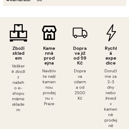
Zboží
Kame
Dopra
Rychl
sklad
nná
va již
á
em
prod
od 59
expe
ejna
Kč
dice
Vešker
Navštiv
Dopra
Doručí
é zboží
te naší
va
me za
z
kamen
zdarm
2-3
našeh
nou
a od
dny
o e-
prodej
2500
nebo
shopu
nu v
Kč
ihned
máme
Praze
v
sklade
kamen
m
né
prodej
ně