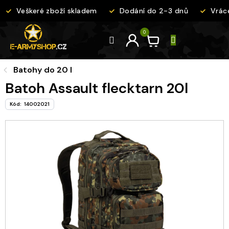
Přejít
Veškeré zboží skladem
Dodání do 2-3 dnů
Vrácen
na
obsah
Batohy do 20 l
Batoh Assault flecktarn 20l
Kód:
14002021