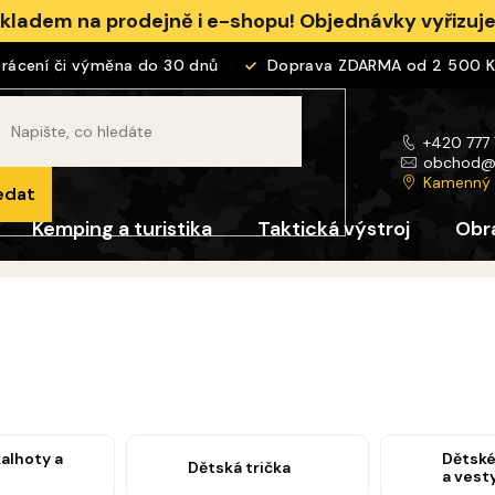
skladem na prodejně i e-shopu! Objednávky vyřizu
cení či výměna do 30 dnů
Doprava ZDARMA od 2 500 Kč
+420 777
obchod
Kamenný
edat
Kemping a turistika
Taktická výstroj
Obr
alhoty a
Dětské
Dětská trička
a vest