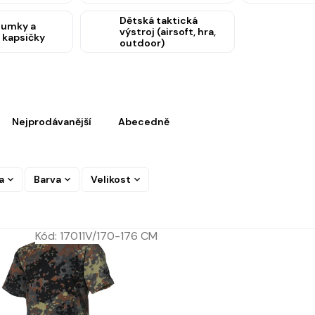
Dětská taktická
sumky a
výstroj (airsoft, hra,
 kapsičky
outdoor)
Nejprodávanější
Abecedně
a
Barva
Velikost
Kód:
17011V/170-176 CM