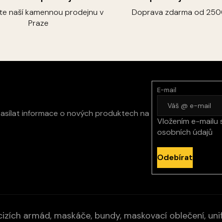
p
r
vte naší kamennou prodejnu v
Doprava zdarma od 250
v
Praze
k
y
v
ý
p
i
s
E-mail
u
zasílat informace o nových produktech na
Vložením e-mailu 
osobních údajů
Odebírat
izích armád, maskáče, bundy, maskovací oblečení, unifo