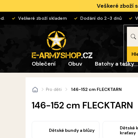
Přejít
Veškeré zboží 
na
obsah
Veškeré zboží skladem
Dodání do 2-3 dnů
Vrá
Hl
Oblečení
Obuv
Batohy a tašky
Pro děti
146-152 cm FLECKTARN
Domů
146-152 cm FLECKTARN
Dětské k
Dětské bundy a blůzy
kraťasy