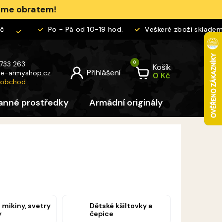
jeme obratem!
Po - Pá od 10-19 hod.
Veškeré zboží skladem
 733 263
Košík
@
e-armyshop.cz
 obchod
anné prostředky
Armádní originály
Pro děti
 mikiny, svetry
Dětské kšiltovky a
y
čepice