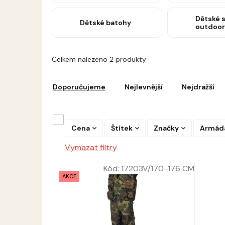
Dětské 
Dětské batohy
outdoor
V
Celkem nalezeno 2 produkty
ý
Ř
p
a
i
Doporučujeme
Nejlevnější
Nejdražší
z
s
e
p
n
r
í
Cena
Štítek
Značky
Armád
o
p
d
Vymazat filtry
r
u
o
k
Kód:
17203V/170-176 CM
d
t
AKCE
u
ů
k
t
ů