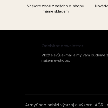
Veškeré zboží z našeho e-shopu
Navšti
máme skladem
Z
á
p
Odebírat newsletter
a
t
Vložte svůj e-mail a my vám budeme 
í
našem e-shopu.
ArmyShop nabízí výstroj a výzbroj AČR i c