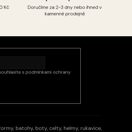
0 Kč
Doručíme za 2-3 dny nebo ihned v
kamenné prodejně
souhlasíte s
podmínkami ochrany
rmy, batohy, boty, celty, helmy, rukavice,