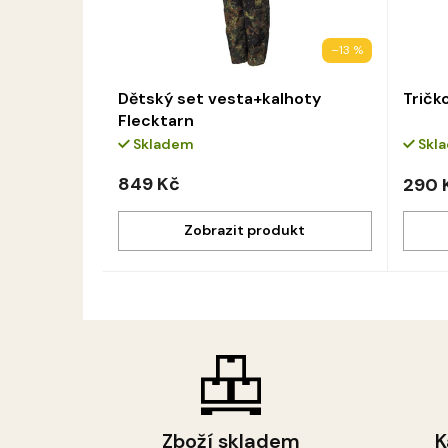
–13 %
Dětský set vesta+kalhoty
Tričk
Flecktarn
Skladem
Skl
849 Kč
290 
Zboží skladem
K