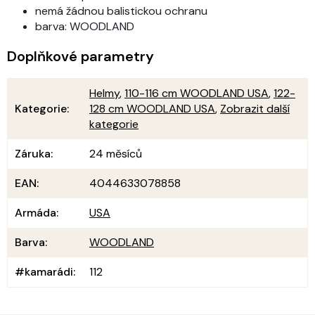
nemá žádnou balistickou ochranu
barva: WOODLAND
Doplňkové parametry
Helmy
,
110-116 cm WOODLAND USA
,
122-
Kategorie
:
128 cm WOODLAND USA
,
Zobrazit další
kategorie
Záruka
:
24 měsíců
EAN
:
4044633078858
Armáda
:
USA
Barva
:
WOODLAND
#kamarádi
:
112