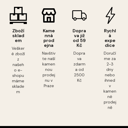
Zboží
Kame
Dopra
Rychl
sklad
nná
va již
á
em
prod
od 59
expe
ejna
Kč
dice
Vešker
Navštiv
Dopra
Doručí
é zboží
te naší
va
me za
z
kamen
zdarm
2-3
našeh
nou
a od
dny
o e-
prodej
2500
nebo
shopu
nu v
Kč
ihned
máme
Praze
v
sklade
kamen
m
né
prodej
ně