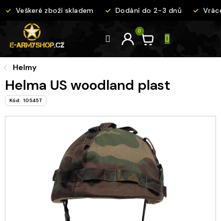
Přejít
Veškeré zboží skladem
Dodání do 2-3 dnů
Vráce
na
obsah
Helmy
Helma US woodland plast
Kód:
10545T