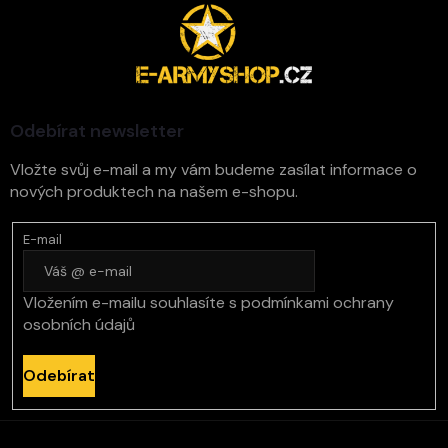
Z
á
p
a
t
í
Odebírat newsletter
Vložte svůj e-mail a my vám budeme zasílat informace o
nových produktech na našem e-shopu.
E-mail
Vložením e-mailu souhlasíte s
podmínkami ochrany
osobních údajů
Odebírat