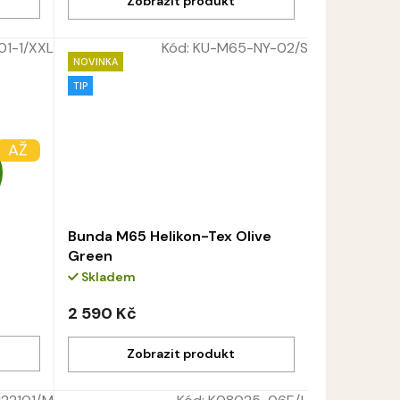
01-1/XXL
Kód:
KU-M65-NY-02/S
NOVINKA
TIP
OD
AŽ
Z
–3 %
D
A
Bunda M65 Helikon-Tex Olive
Green
R
Skladem
M
2 590 Kč
A