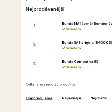
Nejprodávanější
Bunda MA1 černá (Bomber č
Skladem
Bunda SAS original SMOCK 
Skladem
Bunda Combat vz.95
Skladem
V
Celkem nalezeno 23 produktů
ý
Ř
p
a
i
Doporučujeme
Nejlevnější
Nejdražší
z
s
e
p