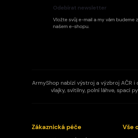
p
Odebírat newsletter
a
t
Vložte svůj e-mail a my vám budeme 
í
našem e-shopu.
ArmyShop nabízí výstroj a výzbroj AČR i c
vlajky, svítilny, polní láhve, spa
Zákaznická péče
Vše 