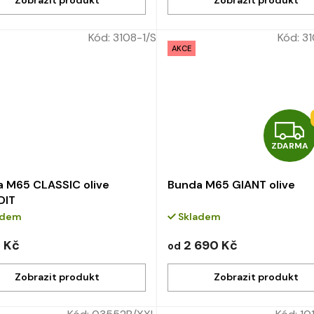
Kód:
3108-1/S
Kód:
31
AKCE
ZDARMA
 M65 CLASSIC olive
Bunda M65 GIANT olive
DIT
adem
Skladem
0 Kč
2 690 Kč
od