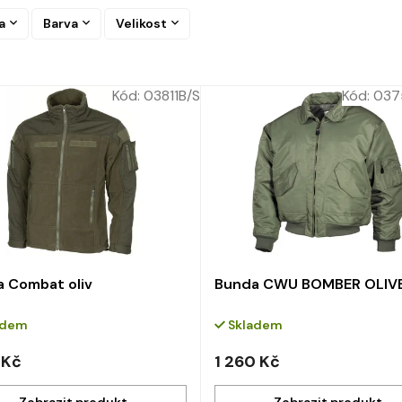
a
Barva
Velikost
Kód:
03811B/S
Kód:
037
 Combat oliv
Bunda CWU BOMBER OLIV
adem
Skladem
 Kč
1 260 Kč