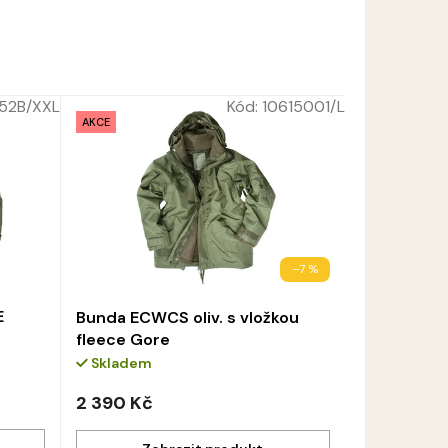
52B/XXL
Kód:
10615001/L
AKCE
–7 %
E
Bunda ECWCS oliv. s vložkou
fleece Gore
Skladem
2 390 Kč