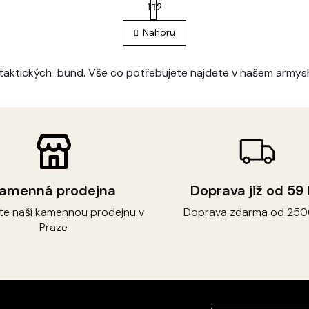
S
1
2
O
t
r
v
Nahoru
á
l
n
á
k
d
o
 taktických bund. Vše co potřebujete najdete v našem armys
a
v
c
á
í
n
p
í
r
v
k
y
v
amenná prodejna
Doprava již od 59
ý
p
vte naší kamennou prodejnu v
Doprava zdarma od 250
i
Praze
s
u