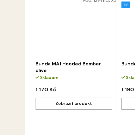
Kód:
121411O/XS
TIP
Bunda MA1 Hooded Bomber
Bunda
olive
Skladem
Skl
1 170 Kč
1 190