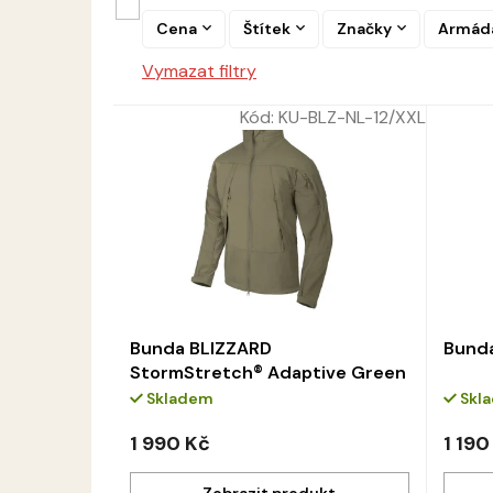
n
r
í
Cena
Štítek
Značky
Armád
o
p
d
Vymazat filtry
r
u
o
k
Kód:
KU-BLZ-NL-12/XXL
d
t
u
ů
k
t
ů
Bunda BLIZZARD
Bunda
StormStretch® Adaptive Green
Skladem
Skl
1 990 Kč
1 190