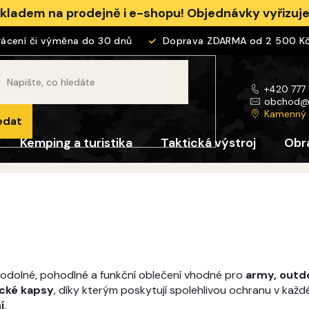
skladem na prodejně i e-shopu! Objednávky vyřizu
ní či výměna do 30 dnů
Doprava ZDARMA od 2 500 Kč
+420 777
obchod
Kamenný
edat
Kemping a turistika
Taktická výstroj
Obr
 odolné, pohodlné a funkční oblečení vhodné pro
army, outdo
ické kapsy
, díky kterým poskytují spolehlivou ochranu v každ
í
.