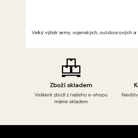
Velký výběr army, vojenských, outdoorových a
Zboží skladem
K
Veškeré zboží z našeho e-shopu
Navšti
máme skladem
Z
á