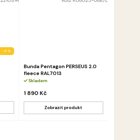
122101/M
Kód:
K08025-06E/L
–3 %
Bunda Pentagon PERSEUS 2.0
fleece RAL7013
Skladem
1 890 Kč