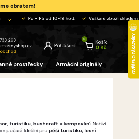
jeme obratem!
Po - Pá od 10-19 hod.
Veškeré zboží skladem
 733 263
Košík
@
e-armyshop.cz
 obchod
anné prostředky
Armádní originály
Pro děti
or, turistiku, bushcraft a kempování
. Nabízí
ém počasí. Ideální pro
pěší turistiku, lesní