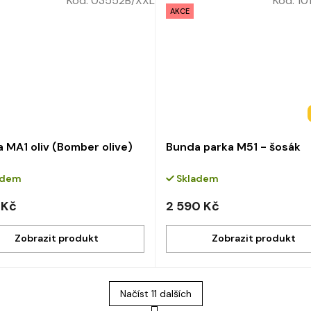
Kód:
03552B/XXL
Kód:
10
AKCE
 MA1 oliv (Bomber olive)
Bunda parka M51 - šosák
adem
Skladem
 Kč
2 590 Kč
Načíst 11 dalších