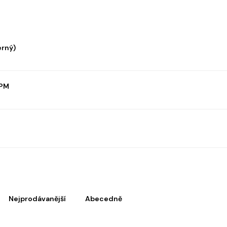
erný)
DPM
Nejprodávanější
Abecedně