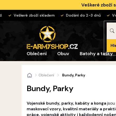
Přejít
Veškeré zboží 
na
obsah
Veškeré zboží skladem
Dodání do 2-3 dnů
Vráce
Hl
Oblečení
Obuv
Batohy a tašky
Oblečení
Bundy, Parky
Domů
Bundy, Parky
Vojenské bundy, parky, kabáty a konga
jsou
maskovací vzory, kvalitní materiály a prakt
práce, vojenské aktivity i každodenní nošen