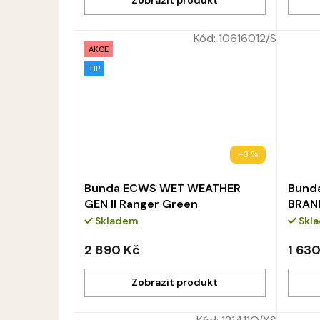
Kód:
10616012/S
AKCE
TIP
–3 %
Bunda ECWS WET WEATHER
Bunda
GEN II Ranger Green
BRAN
Skladem
Skl
2 890 Kč
1 63