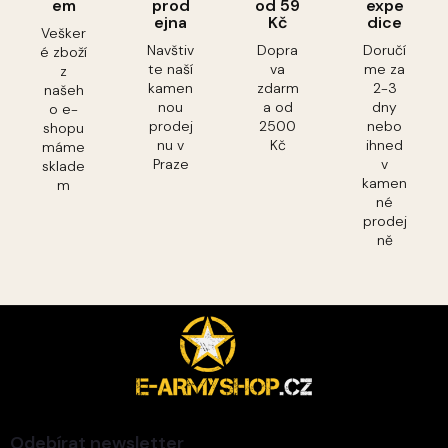
em
prod
od 59
expe
ejna
Kč
dice
Vešker
Navštiv
Dopra
Doručí
é zboží
te naší
va
me za
z
kamen
zdarm
2-3
našeh
nou
a od
dny
o e-
prodej
2500
nebo
shopu
nu v
Kč
ihned
máme
Praze
v
sklade
kamen
m
né
prodej
ně
Z
á
p
a
t
í
Odebírat newsletter