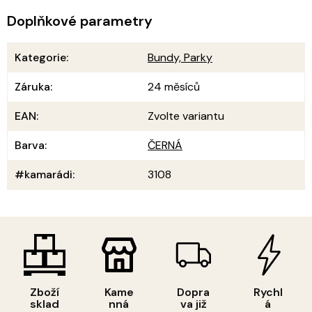
Doplňkové parametry
Kategorie
:
Bundy, Parky
Záruka
:
24 měsíců
EAN
:
Zvolte variantu
Barva
:
ČERNÁ
#kamarádi
:
3108
Zboží
Kame
Dopra
Rychl
sklad
nná
va již
á