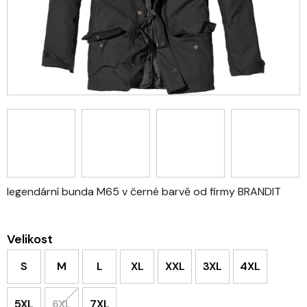
legendární bunda M65 v černé barvě od firmy BRANDIT
Velikost
S
M
L
XL
XXL
3XL
4XL
5XL
6XL
7XL