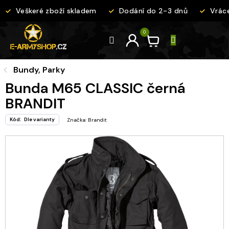
Přejít
Veškeré zboží skladem
Dodání do 2-3 dnů
Vrácen
na
obsah
Bundy, Parky
Bunda M65 CLASSIC černá
BRANDIT
Kód:
Dle varianty
Značka:
Brandit