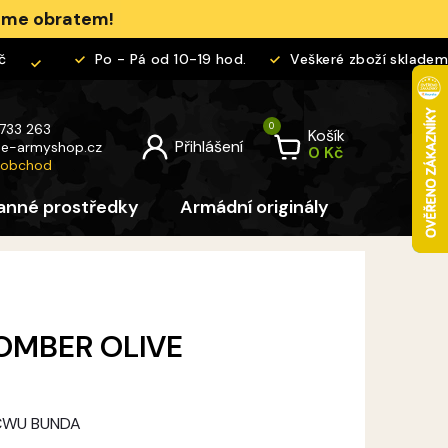
jeme obratem!
Po - Pá od 10-19 hod.
Veškeré zboží skladem
 733 263
Košík
@
e-armyshop.cz
 obchod
anné prostředky
Armádní originály
Pro děti
OMBER OLIVE
 CWU BUNDA