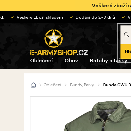
Přejít
Veškeré zboží 
na
obsah
Veškeré zboží skladem
Dodání do 2-3 dnů
Vrác
Hl
Oblečení
Obuv
Batohy a tašky
Oblečení
Bundy, Parky
Bunda CWU B
Domů