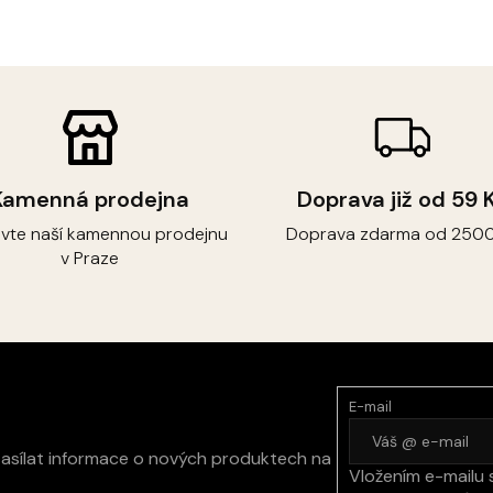
Kamenná prodejna
Doprava již od 59 
ivte naší kamennou prodejnu
Doprava zdarma od 2500
v Praze
E-mail
zasílat informace o nových produktech na
Vložením e-mailu 