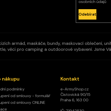
osobních údajů
Odebírat
izích armád, maskáče, bundy, maskovací oblečení, unifo
cí pytle, věci pro camping a outdoorové vybavení. Jsme 
o nákupu
Kontakt
dní podmínky
e-ArmyShop.cz
Čistovická 90/15
pení od smlouvy - formulář
Praha 6, 163 00
pení od smlouvy ONLINE
mace
IČ: 71942530