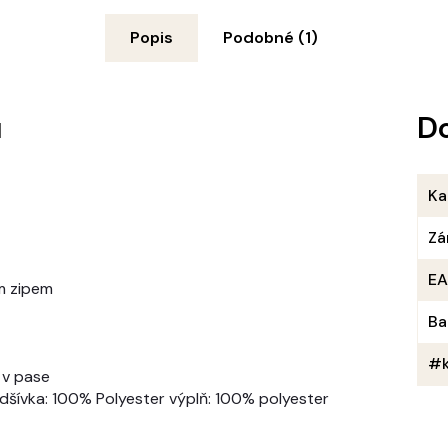
Popis
Podobné (1)
u
D
Ka
Zá
E
m zipem
Ba
#k
 v pase
podšívka: 100% Polyester výplň: 100% polyester