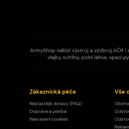
ArmyShop nabízí výstroj a výzbroj AČR i c
vlajky, svítilny, polní láhve, spa
Zákaznická péče
Vše 
Nejčastější dotazy (FAQ)
Obcho
Doprava a platba
Odstou
Nastavení cookies
Odstou
Rekla