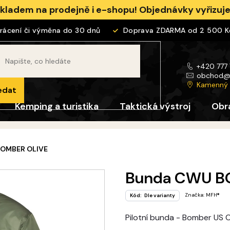
skladem na prodejně i e-shopu! Objednávky vyřizu
ení či výměna do 30 dnů
Doprava ZDARMA od 2 500 Kč
+420 777
obchod
Kamenný
edat
Kemping a turistika
Taktická výstroj
Obr
OMBER OLIVE
Bunda CWU B
Značka:
MFH®
Kód:
Dle varianty
Pilotní bunda - Bomber US