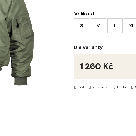
Velikost
S
M
L
XL
Dle varianty
1 260 Kč
Měrná
cena:
Tisk
Zeptat se
Hlídat