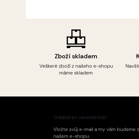
Zboží skladem
Veškeré zboží z našeho e-shopu
Navšt
máme skladem
Z
á
p
Odebírat newsletter
a
t
Vložte svůj e-mail a my vám budeme 
í
našem e-shopu.