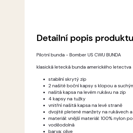
Detailní popis produkt
Pilotní bunda - Bomber US CWU BUNDA
klasická letecká bunda amerického letectva
stabilní skrytý zip
2 našité boční kapsy s klopou a suchý
našitá kapsa na levém rukávu na zip
4 kapsy na tužky
vnitřní našitá kapsa na levé straně
dvojité pletené manžety na rukávech a
materiál: vnější materiál: 100% nylon 
voděodolná
barva: olive