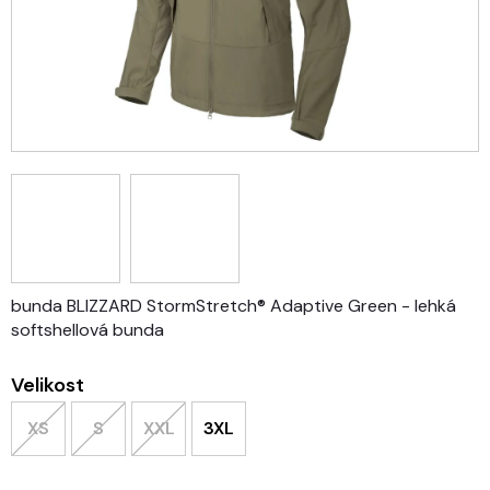
bunda BLIZZARD StormStretch® Adaptive Green - lehká
softshellová bunda
Velikost
XS
S
XXL
3XL