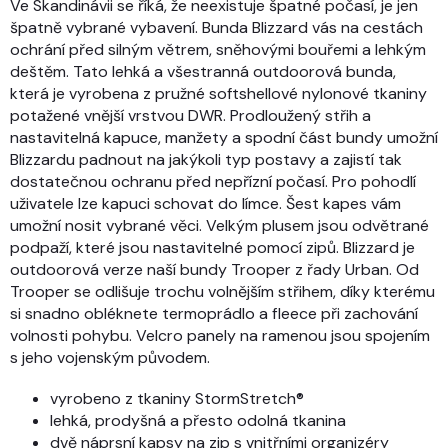
Ve Skandinávii se říká, že neexistuje špatné počasí, je jen
špatně vybrané vybavení. Bunda Blizzard vás na cestách
ochrání před silným větrem, sněhovými bouřemi a lehkým
deštěm. Tato lehká a všestranná outdoorová bunda,
která je vyrobena z pružné softshellové nylonové tkaniny
potažené vnější vrstvou DWR. Prodloužený střih a
nastavitelná kapuce, manžety a spodní část bundy umožní
Blizzardu padnout na jakýkoli typ postavy a zajistí tak
dostatečnou ochranu před nepřízní počasí. Pro pohodlí
uživatele lze kapuci schovat do límce. Šest kapes vám
umožní nosit vybrané věci. Velkým plusem jsou odvětrané
podpaží, které jsou nastavitelné pomocí zipů. Blizzard je
outdoorová verze naší bundy Trooper z řady Urban. Od
Trooper se odlišuje trochu volnějším střihem, díky kterému
si snadno obléknete termoprádlo a fleece při zachování
volnosti pohybu. Velcro panely na ramenou jsou spojením
s jeho vojenským původem.
vyrobeno z tkaniny StormStretch®
lehká, prodyšná a přesto odolná tkanina
dvě náprsní kapsy na zip s vnitřními organizéry