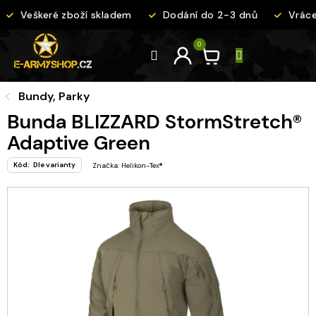
Přejít
Veškeré zboží skladem
Dodání do 2-3 dnů
Vrácen
na
obsah
Bundy, Parky
Bunda BLIZZARD StormStretch®
Adaptive Green
Kód:
Dle varianty
Značka:
Helikon-Tex®