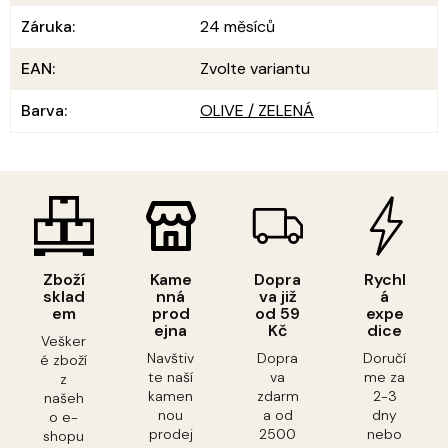
Záruka
:
24 měsíců
EAN
:
Zvolte variantu
Barva
:
OLIVE / ZELENÁ
Zboží
Kame
Dopra
Rychl
sklad
nná
va již
á
em
prod
od 59
expe
ejna
Kč
dice
Vešker
Navštiv
Dopra
Doručí
é zboží
te naší
va
me za
z
kamen
zdarm
2-3
našeh
nou
a od
dny
o e-
prodej
2500
nebo
shopu