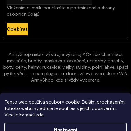
Vložením e-mailu souhlasíte s
podmínkami ochrany
osobních údajů
Odebírat
ArmyShop nabízí výstroj a výzbroj AČR i cizích armád,
maskáče, bundy, maskovací oblečení, uniformy, batohy,
boty, celty, helmy, rukavice, vlajky, svítilny, polní láhve, spací
pytle, věci pro camping a outdoorové vybavení. Jsme Váš
ArmyShop, kde si vždy vyberete.
Zákaznická péče
Tento web používá soubory cookie. Dalším procházením
tohoto webu vyjadřujete souhlas s jejich používáním..
Více informací
zde
.
Vše o nákupu
Nastavení
Kontakt