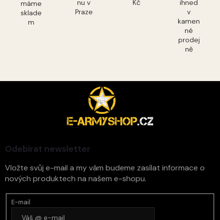
nu v
Kč
ihned
máme
Praze
v
sklade
kamen
m
né
prodej
ně
Z
á
p
a
t
í
Odebírat newsletter
Vložte svůj e-mail a my vám budeme zasílat informace o
nových produktech na našem e-shopu.
E-mail