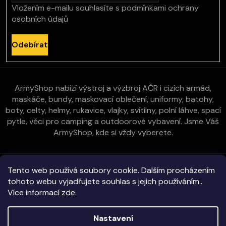
Vložením e-mailu souhlasíte s
podmínkami ochrany
osobních údajů
Odebírat
ArmyShop nabízí výstroj a výzbroj AČR i cizích armád,
maskáče, bundy, maskovací oblečení, uniformy, batohy,
boty, celty, helmy, rukavice, vlajky, svítilny, polní láhve, spací
pytle, věci pro camping a outdoorové vybavení. Jsme Váš
ArmyShop, kde si vždy vyberete.
Zákaznická péče
Tento web používá soubory cookie. Dalším procházením
tohoto webu vyjadřujete souhlas s jejich používáním..
Více informací
zde
.
Vše o nákupu
Nastavení
Kontakt