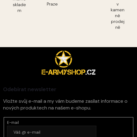
Praze
v
sklade
kamen
m
né
prodej
ně
Z
á
p
a
t
í
Odebírat newsletter
Vložte svůj e-mail a my vám budeme zasílat informace o
nových produktech na našem e-shopu.
E-mail