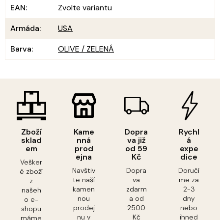
EAN
:
Zvolte variantu
Armáda
:
USA
Barva
:
OLIVE / ZELENÁ
Zboží
Kame
Dopra
Rychl
sklad
nná
va již
á
em
prod
od 59
expe
ejna
Kč
dice
Vešker
Navštiv
Dopra
Doručí
é zboží
te naší
va
me za
z
kamen
zdarm
2-3
našeh
nou
a od
dny
o e-
prodej
2500
nebo
shopu
nu v
Kč
ihned
máme