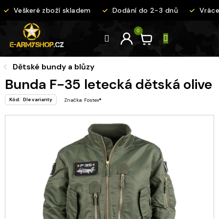
Přejít
Veškeré zboží skladem
Dodání do 2-3 dnů
Vrácen
na
obsah
Dětské bundy a blůzy
Bunda F-35 letecká dětská olive
Kód:
Dle varianty
Značka:
Fostex®