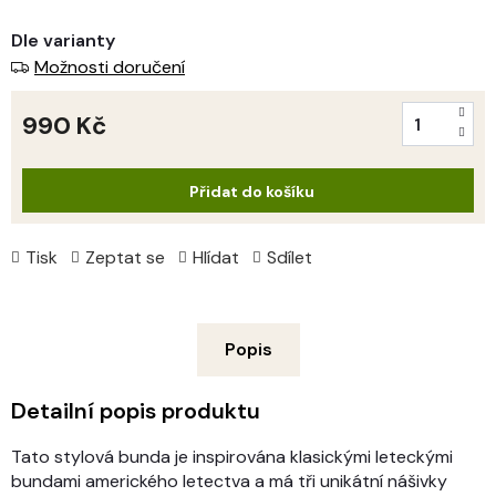
Dle varianty
Možnosti doručení
990 Kč
Měrná
cena:
Přidat do košíku
Tisk
Zeptat se
Hlídat
Sdílet
Popis
Detailní popis produktu
Tato stylová bunda je inspirována klasickými leteckými
bundami amerického letectva a má tři unikátní nášivky