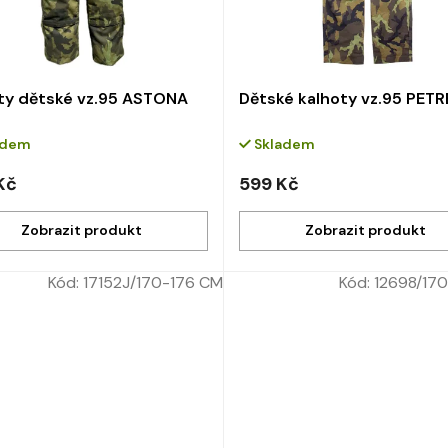
ty dětské vz.95 ASTONA
Dětské kalhoty vz.95 PET
adem
Skladem
Kč
599 Kč
Kód:
17152J/170-176 CM
Kód:
12698/17