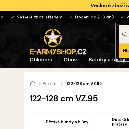
Přejít
Veškeré zboží 
na
obsah
Veškeré zboží skladem
Dodání do 2-3 dnů
Vrác
Hl
Oblečení
Obuv
Batohy a tašky
Pro děti
122-128 cm VZ.95
Domů
122-128 cm VZ.95
Dětské k
Dětské bundy a blůzy
kraťasy