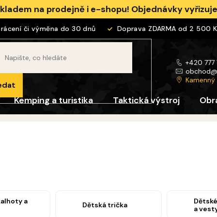
skladem na prodejně i e-shopu! Objednávky vyřizu
ení či výměna do 30 dnů
Doprava ZDARMA od 2 500 Kč
+420 777
obchod
Kamenný
edat
Kemping a turistika
Taktická výstroj
Obr
alhoty a
Dětské
Dětská trička
a vest