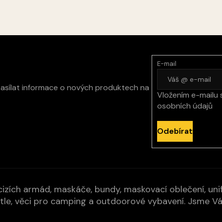
k
y
v
ý
p
i
s
E-mail
u
zasílat informace o nových produktech na
Vložením e-mailu 
osobních údajů
Odebírat
izích armád, maskáče, bundy, maskovací oblečení, unifo
cí pytle, věci pro camping a outdoorové vybavení. Jsme 