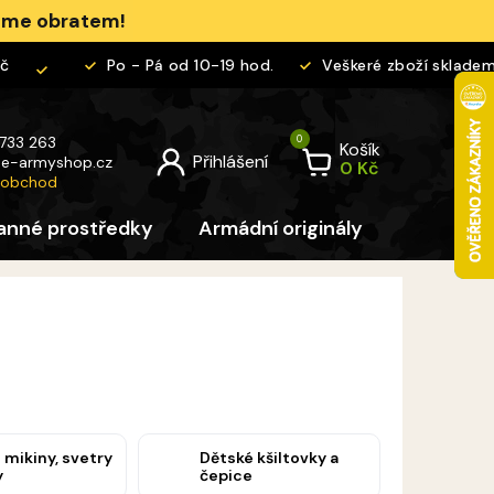
jeme obratem!
Po - Pá od 10-19 hod.
Veškeré zboží skladem
 733 263
Košík
@
e-armyshop.cz
 obchod
anné prostředky
Armádní originály
Pro děti
 mikiny, svetry
Dětské kšiltovky a
y
čepice