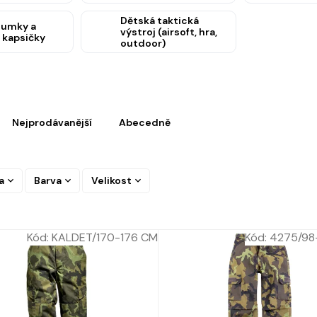
Dětská taktická
sumky a
výstroj (airsoft, hra,
 kapsičky
outdoor)
Nejprodávanější
Abecedně
a
Barva
Velikost
Kód:
KALDET/170-176 CM
Kód:
4275/98