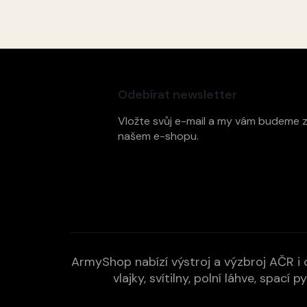
Z
á
p
Odebírat newsletter
a
t
Vložte svůj e-mail a my vám budeme 
í
našem e-shopu.
ArmyShop nabízí výstroj a výzbroj AČR i c
vlajky, svítilny, polní láhve, spa