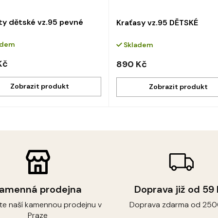
ty dětské vz.95 pevné
Kraťasy vz.95 DĚTSKÉ
adem
Skladem
Kč
890 Kč
O
v
l
á
d
a
c
í
amenná prodejna
Doprava již od 59
p
r
vte naší kamennou prodejnu v
Doprava zdarma od 250
v
Praze