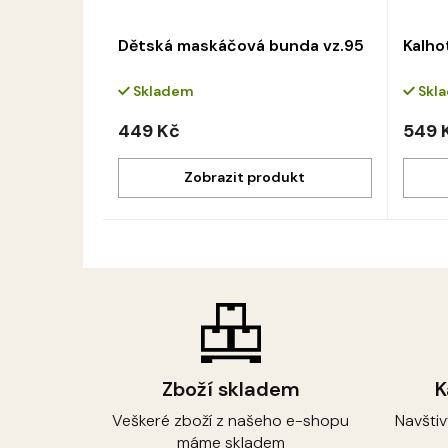
Dětská maskáčová bunda vz.95
Kalho
Skladem
Skl
449 Kč
549 
Zboží skladem
K
Veškeré zboží z našeho e-shopu
Navšti
máme skladem