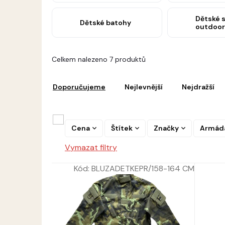
Dětské 
Dětské batohy
outdoor
V
Celkem nalezeno 7 produktů
ý
Ř
p
a
i
Doporučujeme
Nejlevnější
Nejdražší
z
s
e
p
n
r
í
Cena
Štítek
Značky
Armád
o
p
d
Vymazat filtry
r
u
o
k
Kód:
BLUZADETKEPR/158-164 CM
d
t
u
ů
k
t
ů