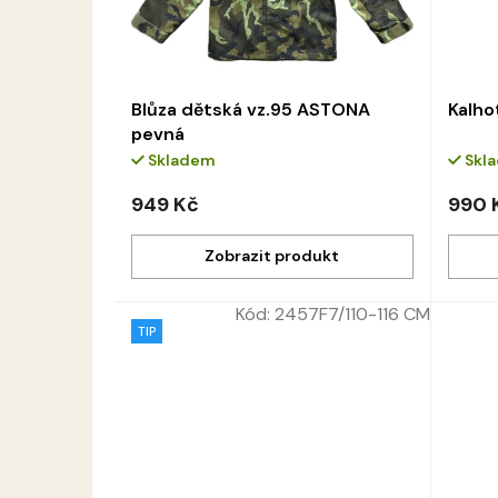
Blůza dětská vz.95 ASTONA
Kalho
pevná
Skladem
Skl
949 Kč
990 
Kód:
2457F7/110-116 CM
TIP