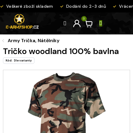
Přejít
Veškeré zboží skladem
Dodání do 2-3 dnů
Vrácení
na
obsah
Army Trička, Nátělníky
Tričko woodland 100% bavlna
Kód:
Dle varianty