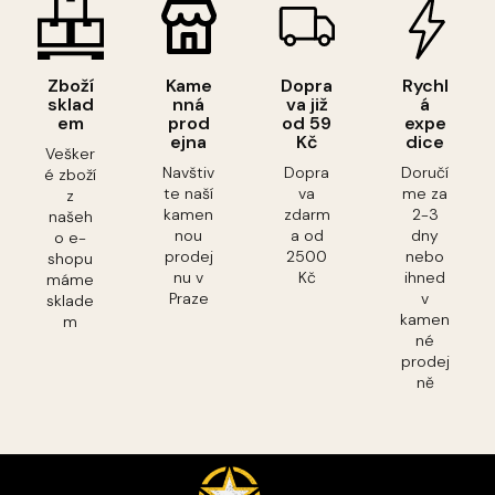
Zboží
Kame
Dopra
Rychl
sklad
nná
va již
á
em
prod
od 59
expe
ejna
Kč
dice
Vešker
Navštiv
Dopra
Doručí
é zboží
te naší
va
me za
z
kamen
zdarm
2-3
našeh
nou
a od
dny
o e-
prodej
2500
nebo
shopu
nu v
Kč
ihned
máme
Praze
v
sklade
kamen
m
né
prodej
ně
Z
á