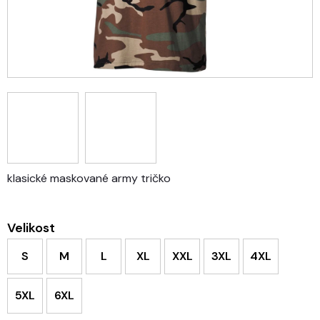
klasické maskované army tričko
Velikost
S
M
L
XL
XXL
3XL
4XL
5XL
6XL