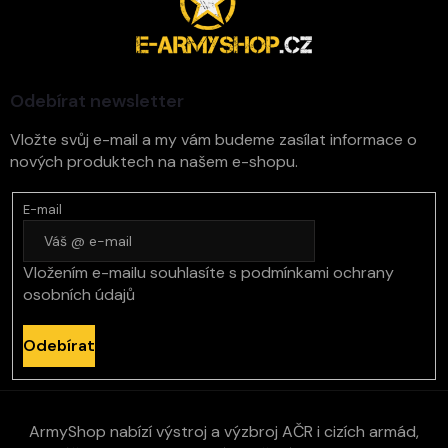
p
a
t
í
Odebírat newsletter
Vložte svůj e-mail a my vám budeme zasílat informace o
nových produktech na našem e-shopu.
E-mail
Vložením e-mailu souhlasíte s
podmínkami ochrany
osobních údajů
Odebírat
ArmyShop nabízí výstroj a výzbroj AČR i cizích armád,