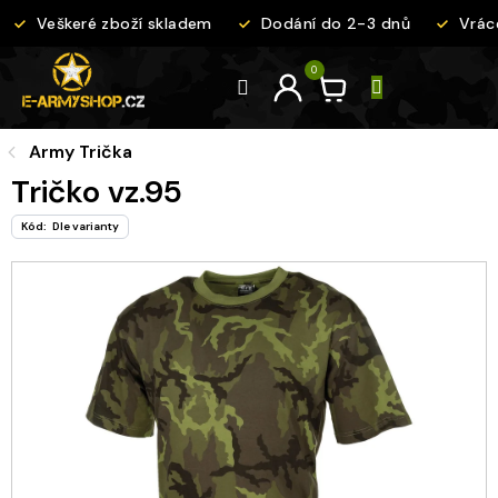
Přejít
Veškeré zboží skladem
Dodání do 2-3 dnů
Vráce
na
obsah
Army Trička
Tričko vz.95
Kód:
Dle varianty