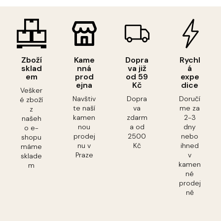
Zboží
Kame
Dopra
Rychl
sklad
nná
va již
á
em
prod
od 59
expe
ejna
Kč
dice
Vešker
Navštiv
Dopra
Doručí
é zboží
te naší
va
me za
z
kamen
zdarm
2-3
našeh
nou
a od
dny
o e-
prodej
2500
nebo
shopu
nu v
Kč
ihned
máme
Praze
v
sklade
kamen
m
né
prodej
ně