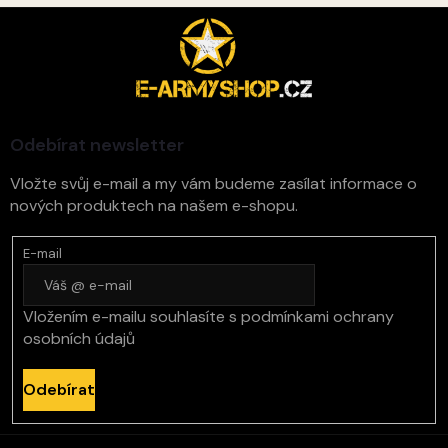
Z
á
p
a
t
í
Odebírat newsletter
Vložte svůj e-mail a my vám budeme zasílat informace o
nových produktech na našem e-shopu.
E-mail
Vložením e-mailu souhlasíte s
podmínkami ochrany
osobních údajů
Odebírat