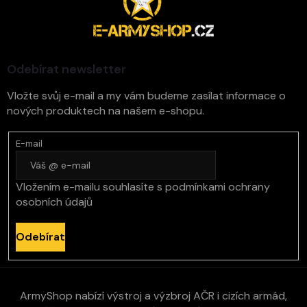
p
a
t
í
Odebírat newsletter
Vložte svůj e-mail a my vám budeme zasílat informace o
nových produktech na našem e-shopu.
E-mail
Vložením e-mailu souhlasíte s
podmínkami ochrany
osobních údajů
Odebírat
ArmyShop nabízí výstroj a výzbroj AČR i cizích armád,