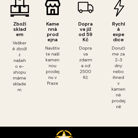
Zboží
Kame
Dopra
Rychl
sklad
nná
va již
á
em
prod
od 59
expe
ejna
Kč
dice
Vešker
Navštiv
Dopra
Doručí
é zboží
te naší
va
me za
z
kamen
zdarm
2-3
našeh
nou
a od
dny
o e-
prodej
2500
nebo
shopu
nu v
Kč
ihned
máme
Praze
v
sklade
kamen
m
né
prodej
ně
Z
á