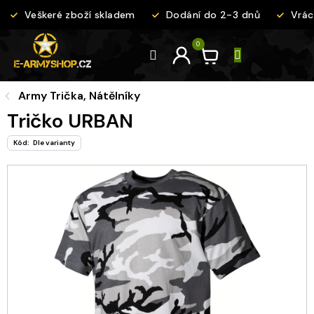
Přejít
Veškeré zboží skladem
Dodání do 2-3 dnů
Vráce
na
obsah
Army Trička, Nátělníky
Tričko URBAN
Kód:
Dle varianty