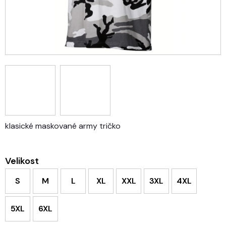
klasické maskované army tričko
Velikost
S
M
L
XL
XXL
3XL
4XL
5XL
6XL