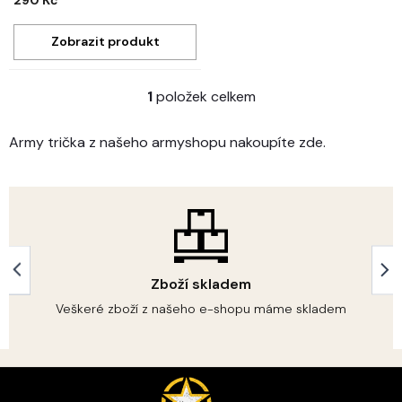
290 Kč
1
položek celkem
O
v
l
Army trička z našeho armyshopu nakoupíte zde.
á
d
a
c
í
p
r
v
Zboží skladem
k
y
Veškeré zboží z našeho e-shopu máme skladem
v
ý
p
Z
i
s
á