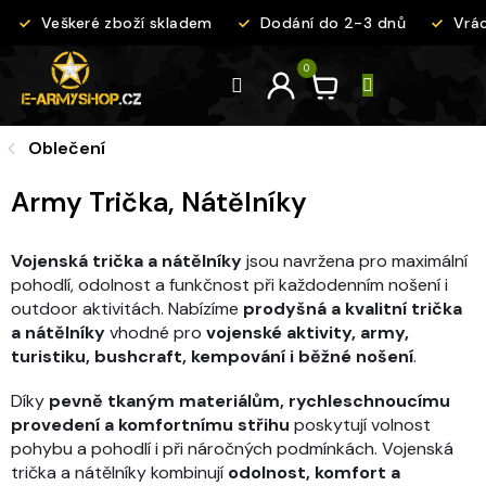
Přejít
Veškeré zboží skladem
Dodání do 2-3 dnů
Vrác
na
obsah
Oblečení
Army Trička, Nátělníky
Vojenská trička a nátělníky
jsou navržena pro maximální
pohodlí, odolnost a funkčnost při každodenním nošení i
outdoor aktivitách. Nabízíme
prodyšná a kvalitní trička
a nátělníky
vhodné pro
vojenské aktivity, army,
turistiku, bushcraft, kempování i běžné nošení
.
Díky
pevně tkaným materiálům, rychleschnoucímu
provedení a komfortnímu střihu
poskytují volnost
pohybu a pohodlí i při náročných podmínkách. Vojenská
trička a nátělníky kombinují
odolnost, komfort a