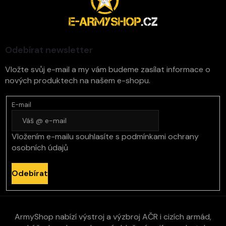
u
p
a
t
í
Odebírat newsletter
Vložte svůj e-mail a my vám budeme zasílat informace o
nových produktech na našem e-shopu.
E-mail
Vložením e-mailu souhlasíte s
podmínkami ochrany
osobních údajů
Odebírat
ArmyShop nabízí výstroj a výzbroj AČR i cizích armád,