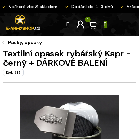
Přejít
Veškeré zboží skladem
Dodání do 2-3 dnů
Vrácen
na
obsah
Pásky, opasky
Textilní opasek rybářský Kapr -
černý + DÁRKOVÉ BALENÍ
Kód:
635