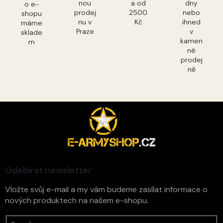
nou
a od
dny
o e-
prodej
2500
nebo
shopu
nu v
Kč
ihned
máme
Praze
v
sklade
kamen
m
né
prodej
ně
Z
á
p
a
t
í
Odebírat newsletter
Vložte svůj e-mail a my vám budeme zasílat informace o
nových produktech na našem e-shopu.