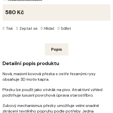
580 Kč
Měrná
cena:
Tisk
Zeptat se
Hlídat
Sdílet
Popis
Detailní popis produktu
Nová, masivní kovová přezka s ostře řezanými rysy
obsahuje 3D motiv kapra.
Přezku lze použít jako otvírák na pivo. Atraktivní vzhled
podtrhuje luxusní povrchová úprava starostříbro.
Zubový mechanismus přezky umožňuje velmi snadné
zkrácení textilního popruhu podle potřeby. Jedna