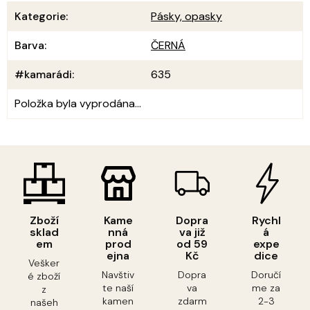
Kategorie
:
Pásky, opasky
Barva
:
ČERNÁ
#kamarádi
:
635
Položka byla vyprodána…
Zboží
Kame
Dopra
Rychl
sklad
nná
va již
á
em
prod
od 59
expe
ejna
Kč
dice
Vešker
Navštiv
Dopra
Doručí
é zboží
te naší
va
me za
z
kamen
zdarm
2-3
našeh