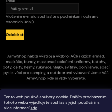
E-mail
Vložením e-mailu souhlasíte s
podmínkami ochrany
osobních údajů
Odebírat
ArmyShop nabízí výstroj a výzbroj AČR i cizích armád,
maskáče, bundy, maskovací oblečení, uniformy, batohy,
boty, celty, helmy, rukavice, vlajky, svítilny, polní láhve, spací
pytle, věci pro camping a outdoorové vybavení. Jsme Váš
ArmyShop, kde si vždy vyberete.
Zákaznická péče
Tento web používá soubory cookie. Dalším procházením
tohoto webu vyjadřujete souhlas s jejich používáním..
Více informací
zde
.
Vše o nákupu