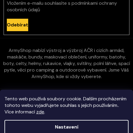
Vložením e-mailu souhlasíte s
podmínkami ochrany
osobních údajů
Odebírat
ArmyShop nabízí výstroj a výzbroj AČR i cizích armád,
maskáče, bundy, maskovací oblečení, uniformy, batohy,
boty, celty, helmy, rukavice, vlajky, svítilny, polní láhve, spací
pytle, věci pro camping a outdoorové vybavení. Jsme Váš
ArmyShop, kde si vždy vyberete.
Zákaznická péče
Tento web používá soubory cookie. Dalším procházením
tohoto webu vyjadřujete souhlas s jejich používáním..
Více informací
zde
.
Vše o nákupu
Nastavení
Kontakt