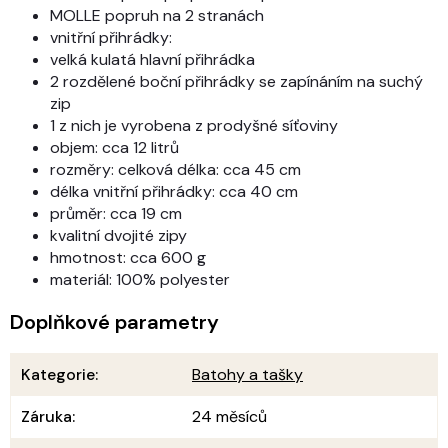
MOLLE popruh na 2 stranách
vnitřní přihrádky:
velká kulatá hlavní přihrádka
2 rozdělené boční přihrádky se zapínáním na suchý
zip
1 z nich je vyrobena z prodyšné síťoviny
objem: cca 12 litrů
rozměry:
celková délka: cca 45 cm
délka vnitřní přihrádky: cca 40 cm
průměr: cca 19 cm
kvalitní dvojité zipy
hmotnost: cca 600 g
materiál: 100% polyester
Doplňkové parametry
Kategorie
:
Batohy a tašky
Záruka
:
24 měsíců