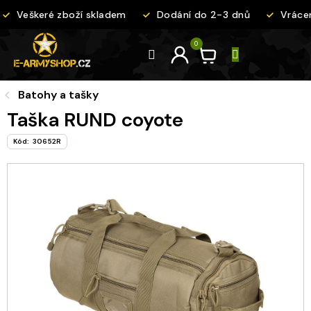
Přejít
Veškeré zboží skladem
Dodání do 2-3 dnů
Vrácen
na
obsah
Batohy a tašky
Taška RUND coyote
Kód:
30652R