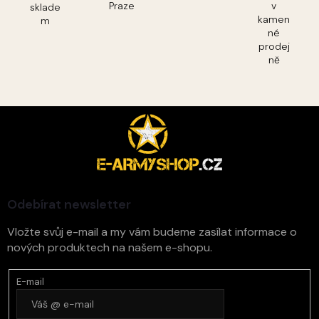
Praze
v
sklade
kamen
m
né
prodej
ně
Z
á
p
a
t
í
Odebírat newsletter
Vložte svůj e-mail a my vám budeme zasílat informace o
nových produktech na našem e-shopu.
E-mail