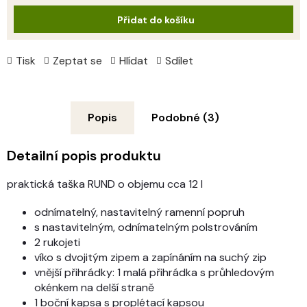
cena:
Přidat do košíku
Tisk
Zeptat se
Hlídat
Sdílet
Popis
Podobné (3)
Detailní popis produktu
praktická taška RUND o objemu cca 12 l
odnímatelný, nastavitelný ramenní popruh
s nastavitelným, odnímatelným polstrováním
2 rukojeti
víko s dvojitým zipem a
zapínáním na suchý zip
vnější přihrádky:
1 malá přihrádka s průhledovým
okénkem na delší straně
1 boční kapsa s proplétací kapsou