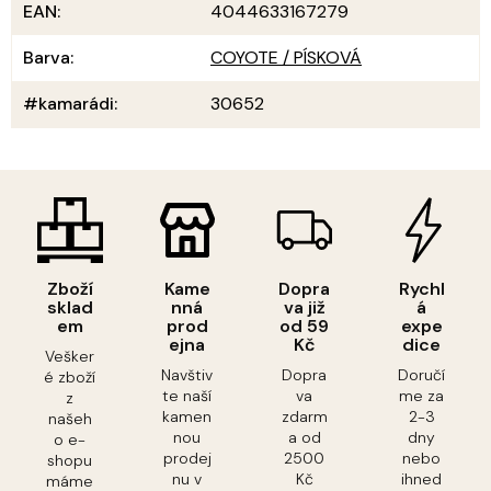
EAN
:
4044633167279
Barva
:
COYOTE / PÍSKOVÁ
#kamarádi
:
30652
Zboží
Kame
Dopra
Rychl
sklad
nná
va již
á
em
prod
od 59
expe
ejna
Kč
dice
Vešker
Navštiv
Dopra
Doručí
é zboží
te naší
va
me za
z
kamen
zdarm
2-3
našeh
nou
a od
dny
o e-
prodej
2500
nebo
shopu
nu v
Kč
ihned
máme