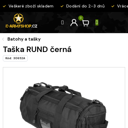
Přejít
Veškeré zboží skladem
Dodání do 2-3 dnů
Vrácen
na
obsah
Batohy a tašky
Taška RUND černá
Kód:
30652A