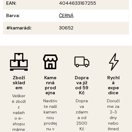
EAN
:
4044633167255
Barva
:
ČERNÁ
#kamarádi
:
30652
Zboží
Kame
Dopra
Rychl
sklad
nná
va již
á
em
prod
od 59
expe
ejna
Kč
dice
Vešker
Navštiv
Dopra
Doručí
é zboží
te naší
va
me za
z
kamen
zdarm
2-3
našeh
nou
a od
dny
o e-
prodej
2500
nebo
shopu
nu v
Kč
ihned
máme