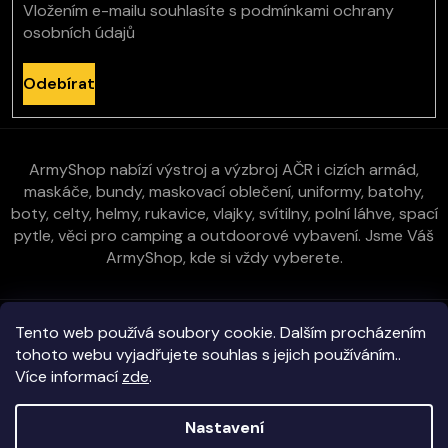
Vložením e-mailu souhlasíte s
podmínkami ochrany
osobních údajů
Odebírat
ArmyShop nabízí výstroj a výzbroj AČR i cizích armád,
maskáče, bundy, maskovací oblečení, uniformy, batohy,
boty, celty, helmy, rukavice, vlajky, svítilny, polní láhve, spací
pytle, věci pro camping a outdoorové vybavení. Jsme Váš
ArmyShop, kde si vždy vyberete.
Zákaznická péče
Tento web používá soubory cookie. Dalším procházením
tohoto webu vyjadřujete souhlas s jejich používáním..
Více informací
zde
.
Vše o nákupu
Nastavení
Kontakt