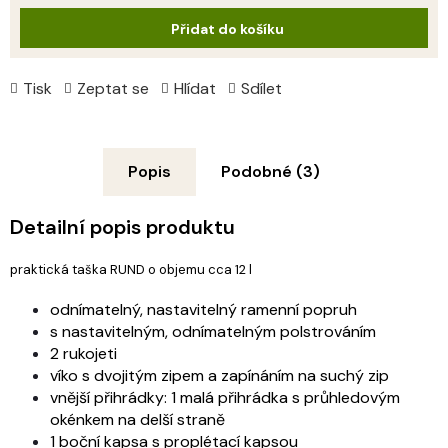
cena:
Přidat do košíku
Tisk
Zeptat se
Hlídat
Sdílet
Popis
Podobné (3)
Detailní popis produktu
praktická taška RUND o objemu cca 12 l
odnímatelný, nastavitelný ramenní popruh
s nastavitelným, odnímatelným polstrováním
2 rukojeti
víko s dvojitým zipem a
zapínáním na suchý zip
vnější přihrádky:
1 malá přihrádka s průhledovým
okénkem na delší straně
1 boční kapsa s proplétací kapsou