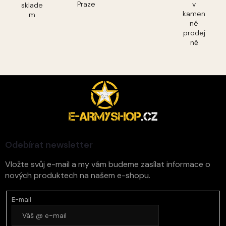
Praze
v
sklade
kamen
m
né
prodej
ně
Z
á
p
a
t
í
Odebírat newsletter
Vložte svůj e-mail a my vám budeme zasílat informace o
nových produktech na našem e-shopu.
E-mail