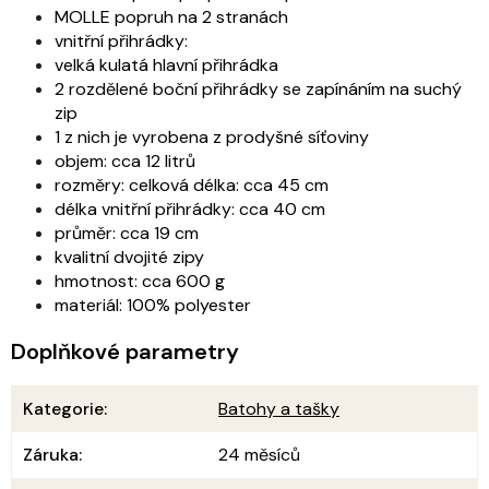
MOLLE popruh na 2 stranách
vnitřní přihrádky:
velká kulatá hlavní přihrádka
2 rozdělené boční přihrádky se zapínáním na suchý
zip
1 z nich je vyrobena z prodyšné síťoviny
objem: cca 12 litrů
rozměry:
celková délka: cca 45 cm
délka vnitřní přihrádky: cca 40 cm
průměr: cca 19 cm
kvalitní dvojité zipy
hmotnost: cca 600 g
materiál: 100% polyester
Doplňkové parametry
Kategorie
:
Batohy a tašky
Záruka
:
24 měsíců