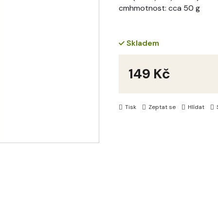
cmhmotnost: cca 50 g
Skladem
149 Kč
Měrná
cena:
Tisk
Zeptat se
Hlídat