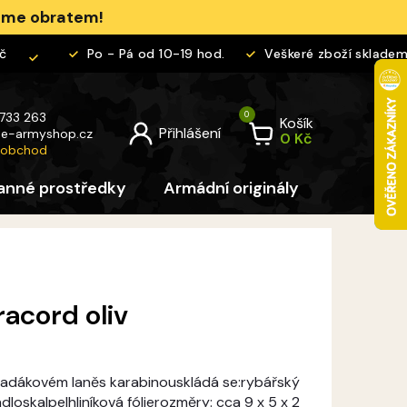
jeme obratem!
Po - Pá od 10-19 hod.
Veškeré zboží skladem
 733 263
Košík
@
e-armyshop.cz
 obchod
anné prostředky
Armádní originály
Pro děti
racord oliv
 padákovém laněs karabinouskládá se:rybářský
dloskalpelhliníková fólierozměry: cca 9 x 5 x 2