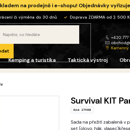
skladem na prodejně i e-shopu! Objednávky vyřizu
cení či výměna do 30 dnů
Doprava ZDARMA od 2 500 Kč
+420 777
obchod
Kamenný
edat
Kemping a turistika
Taktická výstroj
Obr
iv
Survival KIT Pa
Kód:
27118B
Sada na přežití zabalená v
set (olovo, hák, vlasec)křesa