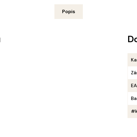
Popis
u
D
Ka
Zá
E
Ba
#k