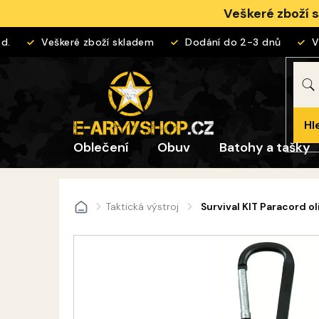
Přejít
Veškeré zboží 
na
obsah
Veškeré zboží skladem
Dodání do 2-3 dnů
Vrá
Hl
Oblečení
Obuv
Batohy a tašky
Taktická výstroj
Survival KIT Paracord ol
Domů