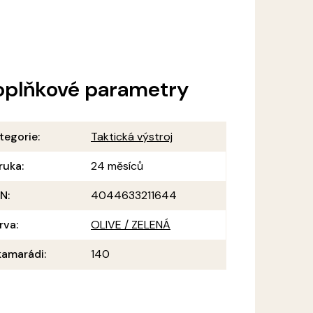
oplňkové parametry
tegorie
:
Taktická výstroj
ruka
:
24 měsíců
AN
:
4044633211644
rva
:
OLIVE / ZELENÁ
amarádi
:
140