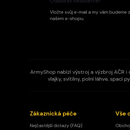
Odebírat newsletter
a
t
Vložte svůj e-mail a my vám budeme 
í
našem e-shopu.
ArmyShop nabízí výstroj a výzbroj AČR i c
vlajky, svítilny, polní láhve, spa
Zákaznická péče
Vše 
Nejčastější dotazy (FAQ)
Obcho