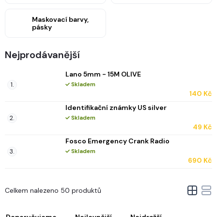
Maskovací barvy,
pásky
Nejprodávanější
Lano 5mm - 15M OLIVE
Skladem
140 Kč
Identifikační známky US silver
Skladem
49 Kč
Fosco Emergency Crank Radio
Skladem
690 Kč
V
Celkem nalezeno 50 produktů
ý
Ř
p
a
Doporučujeme
Nejlevnější
Nejdražší