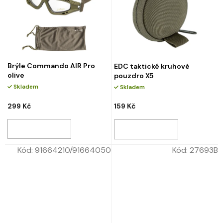
Brýle Commando AIR Pro
EDC taktické kruhové
olive
pouzdro X5
Skladem
Skladem
299 Kč
159 Kč
Kód:
91664210/91664050
Kód:
27693B