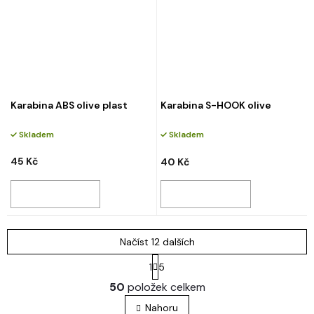
Karabina ABS olive plast
Karabina S-HOOK olive
Skladem
Skladem
45 Kč
40 Kč
Načíst 12 dalších
S
1
5
t
O
r
50
položek celkem
v
á
l
n
Nahoru