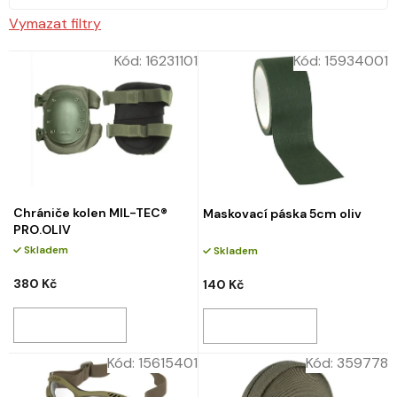
Vymazat filtry
Kód:
16231101
Kód:
15934001
Chrániče kolen MIL-TEC®
Maskovací páska 5cm oliv
PRO.OLIV
Skladem
Skladem
380 Kč
140 Kč
Kód:
15615401
Kód:
359778