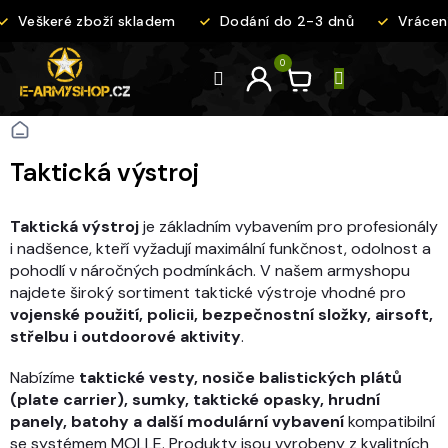
Přejít
Veškeré zboží skladem
Dodání do 2-3 dnů
Vrácení 
na
obsah
Domů
Taktická výstroj
Taktická výstroj
je základním vybavením pro profesionály
i nadšence, kteří vyžadují maximální funkčnost, odolnost a
pohodlí v náročných podmínkách. V našem armyshopu
najdete široký sortiment taktické výstroje vhodné pro
vojenské použití, policii, bezpečnostní složky, airsoft,
střelbu i outdoorové aktivity
.
Nabízíme
taktické vesty, nosiče balistických plátů
(plate carrier), sumky, taktické opasky, hrudní
panely, batohy a další modulární vybavení
kompatibilní
se systémem MOLLE. Produkty jsou vyrobeny z kvalitních