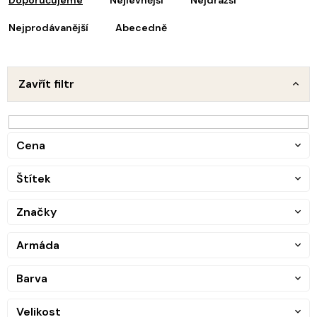
i
z
s
e
Nejprodávanější
Abecedně
p
n
r
o
p
d
Zavřít filtr
u
o
k
d
t
u
ů
Cena
k
t
Štítek
ů
Značky
Armáda
Barva
Velikost