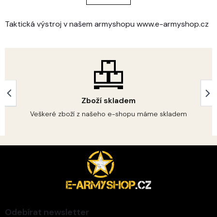
á
k
o
d
v
a
Taktická výstroj v našem armyshopu www.e-armyshop.cz
á
c
n
í
í
p
r
v
k
y
v
Zboží skladem
ý
p
Veškeré zboží z našeho e-shopu máme skladem
i
s
u
Z
á
p
a
t
í
Odebírat newsletter