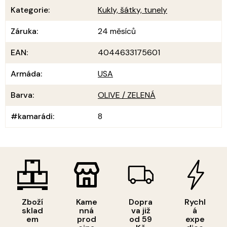
Kategorie
:
Kukly, šátky, tunely
Záruka
:
24 měsíců
EAN
:
4044633175601
Armáda
:
USA
Barva
:
OLIVE / ZELENÁ
#kamarádi
:
8
Zboží
Kame
Dopra
Rychl
sklad
nná
va již
á
em
prod
od 59
expe