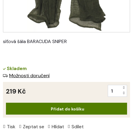
síťová šála BARACUDA SNIPER
Skladem
Možnosti doručení
219 Kč
Měrná
cena:
Přidat do košíku
Tisk
Zeptat se
Hlídat
Sdílet