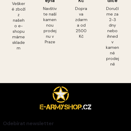
ejna
Kč
dice
Vešker
Navštiv
Dopra
Doručí
é zboží
te naší
va
me za
z
kamen
zdarm
2-3
našeh
nou
a od
dny
o e-
prodej
2500
nebo
shopu
nu v
Kč
ihned
máme
Praze
v
sklade
kamen
m
né
prodej
ně
Z
á
p
a
t
í
Odebírat newsletter