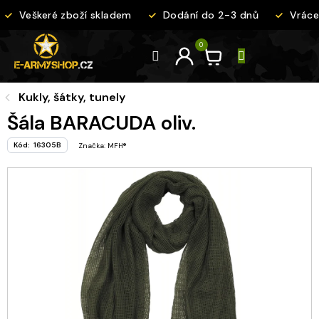
Přejít
Veškeré zboží skladem
Dodání do 2-3 dnů
Vrácen
na
obsah
Kukly, šátky, tunely
Šála BARACUDA oliv.
Kód:
16305B
Značka:
MFH®